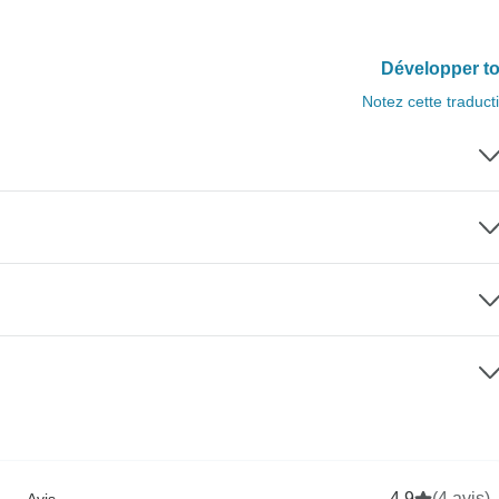
Développer to
Notez cette traduct
4.9
(4 avis)