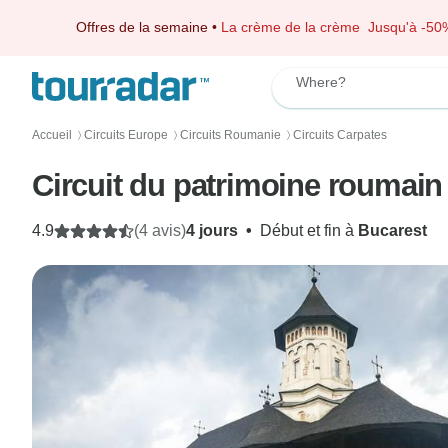
Offres de la semaine
•
La crème de la crème
Jusqu'à -50
Where?
Accueil
Circuits Europe
Circuits Roumanie
Circuits Carpates
〉
〉
〉
Circuit du patrimoine roumain
4.9
(4 avis)
4 jours
•
Début et fin à
Bucarest