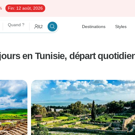
%
Fin:
12 août, 2026
Quand ?
2
Destinations
Styles
 jours en Tunisie, départ quotidien