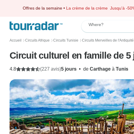
Offres de la semaine
•
La crème de la crème
Jusqu'à -50
Where?
Accueil
Circuits Afrique
Circuits Tunisie
Circuits Merveilles de l'Antiquité
〉
〉
〉
Circuit culturel en famille de 5
4.8
(227 avis)
5 jours
•
de
Carthage
à
Tunis