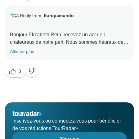
Reply from:
Europamundo
Bonjour Elizabeth Rein, recevez un accueil
chaleureux de notre part. Nous sommes heureux de
savoir que votre voyage a été satisfaisant dans
Afficher plus
l'ensemble.
Nous regrettons de ne pas avoir répondu à toutes vos
3
attentes et vous prions de bien vouloir nous en
excuser. Pour nous, le retour d'information de nos
clients est très important, c'est la base pour
l'amélioration quotidienne de nos services et
installations, nous prendrons vos commentaires en
considération et les analyserons pour nous améliorer.
Inscrivez-vous ou connectez-vous pour bénéficier
de vos réductions TourRadar+
S'inscrire