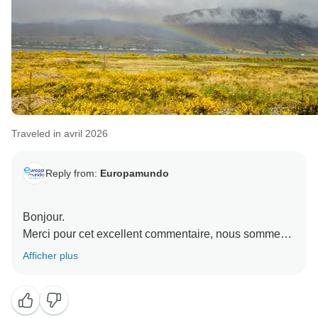
Traveled in avril 2026
Reply from:
Europamundo
Bonjour.
Merci pour cet excellent commentaire, nous sommes
tellement heureux que vous ayez apprécié les sites
Afficher plus
étonnants en Écosse et nous apprécions vraiment vos