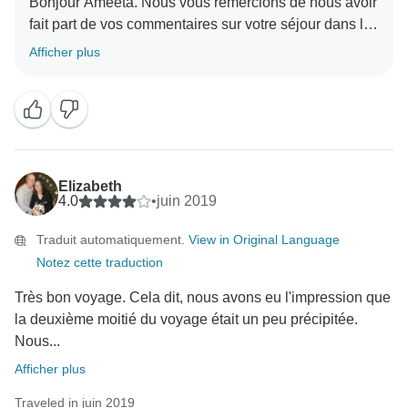
Bonjour Ameeta. Nous vous remercions de nous avoir
fait part de vos commentaires sur votre séjour dans le
Sincèrement, l'équipe d'Europamundo
cadre des Grandes vacances européennes guidées.
Afficher plus
Nos guides sont parmi les meilleurs au monde, aussi
c'est merveilleux d'entendre que vous avez apprécié
notre façon unique de voyager, et nous espérons que
vous nous rejoindrez sur un autre voyage guidé
d'Europamundo dans un futur proche. L'équipe
Elizabeth
4.0
•
juin 2019
Traduit automatiquement.
View in Original Language
Notez cette traduction
Très bon voyage. Cela dit, nous avons eu l'impression que
la deuxième moitié du voyage était un peu précipitée.
Nous...
Afficher plus
Traveled in juin 2019