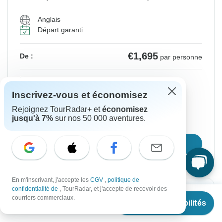
Anglais
Départ garanti
€1,695
De :
par personne
S'inscrire
pour réaliser des économies
Inscrivez-vous et économisez
Prix basé sur une chambre double
Rejoignez TourRadar+ et
économisez
jusqu'à 7%
sur nos 50 000 aventures.
Bloquer la place pendant 48 h
Confirmer les dates
En m'inscrivant, j'accepte les
CGV
,
politique de
confidentialité de
, TourRadar, et j'accepte de recevoir des
À partir de
Confirmation instantanée
courriers commerciaux.
Voir les disponibilités
€
1,695
par personne
À partir du Vendredi
Jusqu'au Jeudi