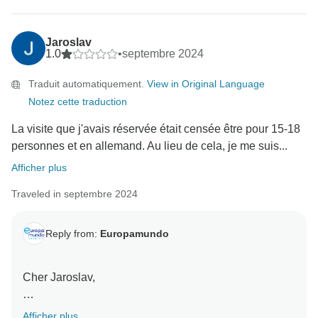
Jaroslav
1.0
•
septembre 2024
Traduit automatiquement.
View in Original Language
Notez cette traduction
La visite que j'avais réservée était censée être pour 15-18
personnes et en allemand. Au lieu de cela, je me suis...
Afficher plus
Traveled in septembre 2024
Reply from:
Europamundo
Cher Jaroslav,
Nous sommes désolés d'apprendre que vous n'avez
Afficher plus