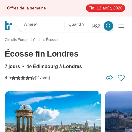
Offres de la semaine
Fin:
12 août, 2026
Where?
Quand ?
2
Circuits Europe
Circuits Écosse
〉
Écosse fin Londres
7 jours
•
de
Édimbourg
à
Londres
4.5
(2 avis)