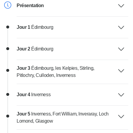
Présentation
Jour 1
Édimbourg
Jour 2
Édimbourg
Jour 3
Édimbourg, les Kelpies, Stirling,
Pitlochry, Culloden, Inverness
Jour 4
Inverness
Jour 5
Inverness, Fort William, Inveraray, Loch
Lomond, Glasgow