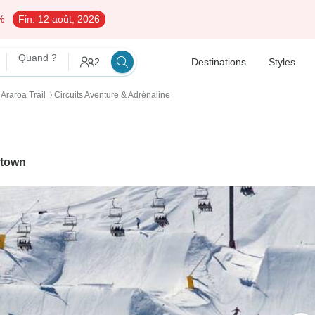
%
Fin:
12 août, 2026
Quand ?
2
Destinations
Styles
 Araroa Trail
Circuits Aventure & Adrénaline
〉
town