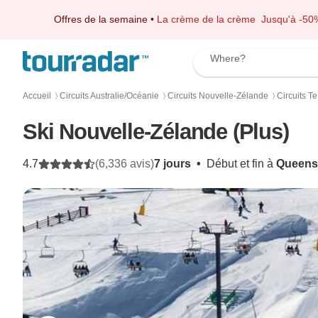
Offres de la semaine
•
La crème de la crème
Jusqu'à -50
Where?
Accueil
Circuits Australie/Océanie
Circuits Nouvelle-Zélande
Circuits Te
〉
〉
〉
Ski Nouvelle-Zélande (Plus)
4.7
(6,336 avis)
7 jours
•
Début et fin à
Queens