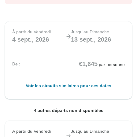
À partir du Vendredi
Jusqu'au Dimanche
4 sept., 2026
13 sept., 2026
€1,645
De :
par personne
Voir les circuits similaires pour ces dates
À partir du Vendredi
À partir du Vendredi
À partir du Vendredi
À partir du Vendredi
Jusqu'au Dimanche
Jusqu'au Dimanche
Jusqu'au Dimanche
Jusqu'au Dimanche
4 autres départs non disponibles
11 sept., 2026
18 sept., 2026
25 sept., 2026
2 oct., 2026
20 sept., 2026
27 sept., 2026
4 oct., 2026
11 oct., 2026
À partir du Vendredi
Jusqu'au Dimanche