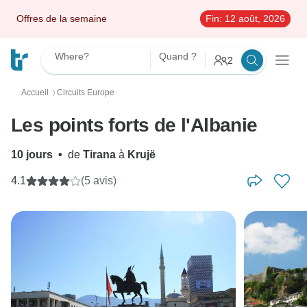
Offres de la semaine
Fin:
12 août, 2026
Where?
Quand ?
2
Accueil
Circuits Europe
〉
Les points forts de l'Albanie
10 jours
•
de
Tirana
à
Krujë
4.1
(5 avis)