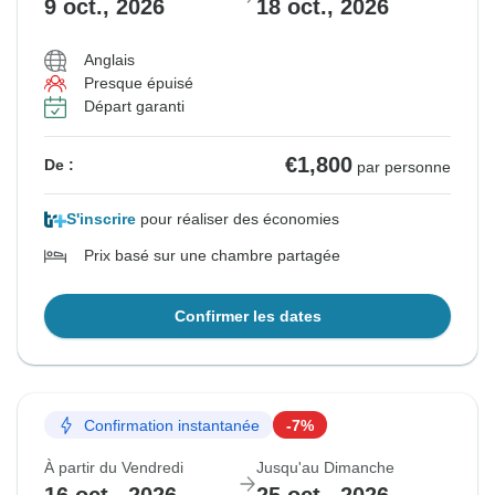
9 oct., 2026
18 oct., 2026
€1,645
€1,645
€1,800
€1,645
De :
De :
De :
De :
par personne
par personne
par personne
par personne
Anglais
Presque épuisé
Voir les circuits similaires pour ces dates
Voir les circuits similaires pour ces dates
Voir les circuits similaires pour ces dates
Voir les circuits similaires pour ces dates
Départ garanti
€1,800
De :
par personne
S'inscrire
pour réaliser des économies
Prix basé sur une chambre partagée
Confirmer les dates
Confirmation instantanée
-7%
À partir du Vendredi
Jusqu'au Dimanche