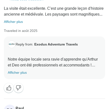
La visite était excellente. C'est une grande leçon d'histoire
ancienne et médiévale. Les paysages sont magnifiques...
Afficher plus
Traveled in août 2025
Reply from:
Exodus Adventure Travels
Notre équipe locale sera ravie d'apprendre qu'Arthur
et Deo ont été professionnels et accommodants !
Nous vous remercions d'avoir pris le temps de nous
Afficher plus
faire savoir que vous avez vécu une belle aventure
lors du circuit Highlights of Albania. Nous apprécions
toujours les réactions de nos voyageurs. Nous
espérons vous revoir lors de votre prochain voyage ! -
Paul