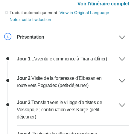
Voir l’itinéraire complet
Traduit automatiquement.
View in Original Language
Notez cette traduction
Présentation
Jour 1
L'aventure commence à Tirana (dîner)
Jour 2
Visite de la forteresse d'Elbasan en
route vers Pogradec (petit-déjeuner)
Jour 3
Transfert vers le village d'artistes de
Voskopojë ; continuation vers Korçë (petit-
déjeuner)
Jour 4
Route via le village de montagne