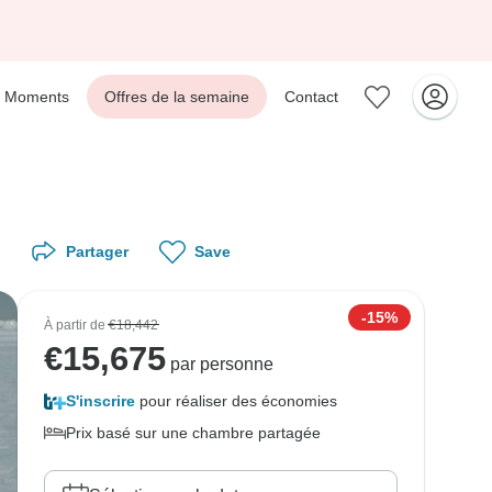
Moments
Offres de la semaine
Contact
Partager
Save
-15%
À partir de
€18,442
€
15,675
par personne
S'inscrire
pour réaliser des économies
Prix basé sur une chambre partagée