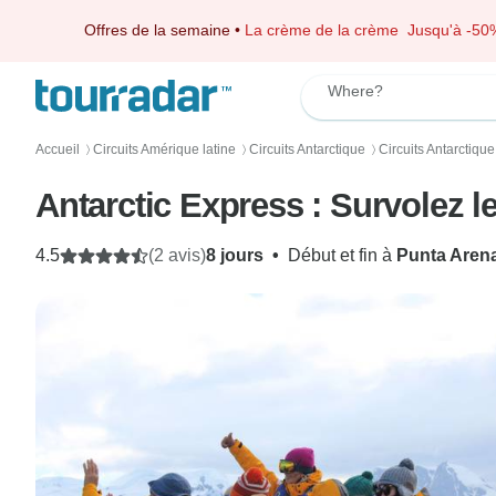
Offres de la semaine
•
La crème de la crème
Jusqu'à -50
Where?
Accueil
Circuits Amérique latine
Circuits Antarctique
Circuits Antarctique
〉
〉
〉
Antarctic Express : Survolez l
4.5
(2 avis)
8 jours
•
Début et fin à
Punta Aren