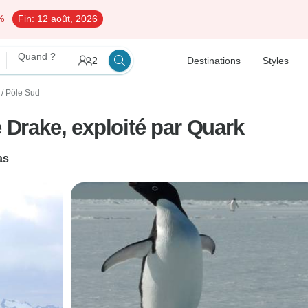
%
Fin:
12 août, 2026
Quand ?
2
Destinations
Styles
 / Pôle Sud
e Drake, exploité par Quark
as