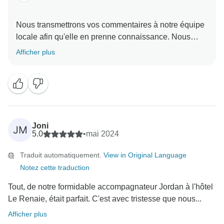
Nous transmettrons vos commentaires à notre équipe
locale afin qu'elle en prenne connaissance. Nous
sommes ravis que vous ayez apprécié les
Afficher plus
promenades en Toscane et les vins du Chianti. Nous
espérons que vous continuerez à parler à d'autres de
votre incroyable aventure et que vous choisirez
Joni
JM
5.0
•
mai 2024
Traduit automatiquement.
View in Original Language
Notez cette traduction
Tout, de notre formidable accompagnateur Jordan à l'hôtel
Le Renaie, était parfait. C'est avec tristesse que nous...
Afficher plus