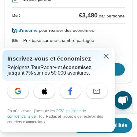
€3,480
De :
par personne
S'inscrire
pour réaliser des économies
Prix basé sur une chambre partagée
Bloquer la place pendant 72 h
Inscrivez-vous et économisez
Rejoignez TourRadar+ et
économisez
Confirmer les dates
jusqu'à 7%
sur nos 50 000 aventures.
Confirmation instantanée
En m'inscrivant, j'accepte les
CGV
,
politique de
À partir du Samedi
Jusqu'au Samedi
confidentialité de
, TourRadar, et j'accepte de recevoir des
À partir de
€2,698
8 mai, 2027
15 mai, 2027
courriers commerciaux.
Voir les disponibilités
€
2,435
par personne
Anglais