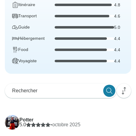
Itinéraire
4.8
Transport
4.6
Guide
5.0
Hébergement
4.4
Food
4.4
Voyagiste
4.4
Potter
5.0
•
octobre 2025