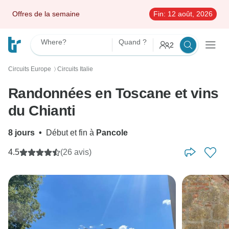
Offres de la semaine
Fin:
12 août, 2026
Where?
Quand ?
2
Circuits Europe
Circuits Italie
〉
Randonnées en Toscane et vins
du Chianti
8 jours
•
Début et fin à
Pancole
4.5
(26 avis)