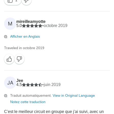
1
Nous sommes très heureux d'apprendre que vous
avez apprécié votre aventure. Nous avons été
particulièrement heureux d'entendre vos
commentaires sur votre guide et votre hôtel et nous
mireilleamyotte
M
les avons partagés avec notre équipe locale. Merci
5.0
•
octobre 2019
encore et nous espérons que vous choisirez Exodus
Afficher en Anglais
Traveled in octobre 2019
Jee
JA
4.5
•
juin 2019
Traduit automatiquement.
View in Original Language
Notez cette traduction
C'est le meilleur circuit en groupe que j'ai suivi, avec un