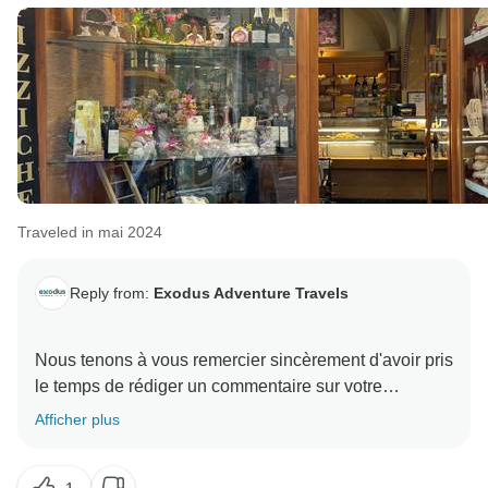
Traveled in mai 2024
Reply from:
Exodus Adventure Travels
Nous tenons à vous remercier sincèrement d'avoir pris
le temps de rédiger un commentaire sur votre
expérience lors de notre circuit "Promenades en
Afficher plus
Toscane et vins du Chianti" et nous sommes ravis
d'apprendre que vous avez apprécié votre aventure.