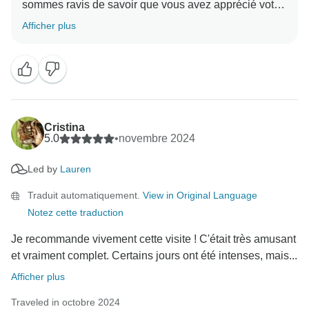
sommes ravis de savoir que vous avez apprécié votre
séjour en Australie avec nous et nous espérons vous
Afficher plus
accueillir pour une autre aventure dans un avenir
Cristina
5.0
•
novembre 2024
Led by
Lauren
Traduit automatiquement.
View in Original Language
Notez cette traduction
Je recommande vivement cette visite ! C'était très amusant
et vraiment complet. Certains jours ont été intenses, mais...
Afficher plus
Traveled in octobre 2024