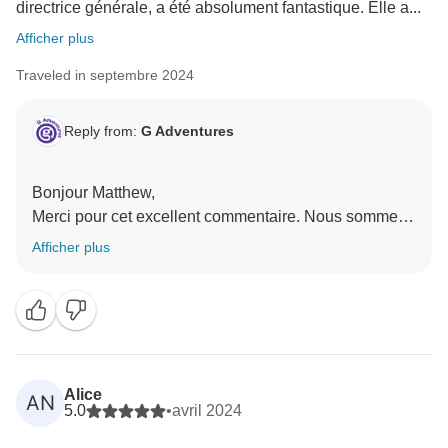
directrice générale, a été absolument fantastique. Elle a...
Afficher plus
Traveled in septembre 2024
Reply from:
G Adventures
Bonjour Matthew,
Merci pour cet excellent commentaire. Nous sommes
ravis que vous ayez passé un si bon moment avec
Afficher plus
notre PDG Lauren.
Nous espérons vous revoir bientôt lors d'un autre
Alice
AN
5.0
•
avril 2024