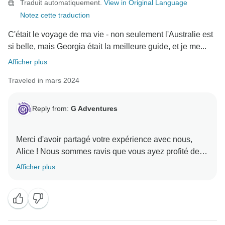
Traduit automatiquement.
View in Original Language
Notez cette traduction
C'était le voyage de ma vie - non seulement l'Australie est
si belle, mais Georgia était la meilleure guide, et je me...
Afficher plus
Traveled in mars 2024
Reply from:
G Adventures
Merci d'avoir partagé votre expérience avec nous,
Alice ! Nous sommes ravis que vous ayez profité de la
belle Australie avec nous et Georgia. Nous espérons
Afficher plus
vous accueillir dans une autre aventure dans un