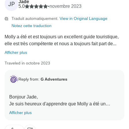
Jade
JP
5.0
•
novembre 2023
Traduit automatiquement.
View in Original Language
Notez cette traduction
Molly a été et est toujours un excellent guide touristique,
elle est très compétente et nous a toujours fait part de...
Afficher plus
Traveled in octobre 2023
Reply from:
G Adventures
Bonjour Jade,
Je suis heureux d'apprendre que Molly a été un
excellent guide touristique (CEO). Merci encore
Afficher plus
d'avoir voyagé avec G Adventures. Nous sommes
ravis d'apprendre que vous avez apprécié votre