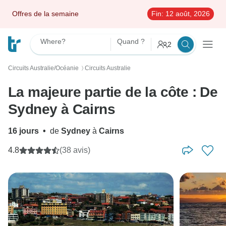
Offres de la semaine
Fin:
12 août, 2026
Where?
Quand ?
2
Circuits Australie/Océanie
Circuits Australie
〉
La majeure partie de la côte : De
Sydney à Cairns
16 jours
•
de
Sydney
à
Cairns
4.8
(38 avis)