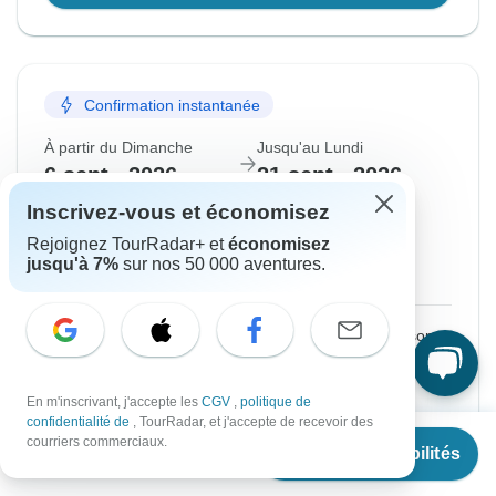
Confirmation instantanée
À partir du Dimanche
Jusqu'au Lundi
6 sept., 2026
21 sept., 2026
Inscrivez-vous et économisez
Anglais
Rejoignez TourRadar+ et
économisez
Presque épuisé
jusqu'à 7%
sur nos 50 000 aventures.
Départ garanti
€2,899
De :
par personne
S'inscrire
pour réaliser des économies
En m'inscrivant, j'accepte les
CGV
,
politique de
confidentialité de
, TourRadar, et j'accepte de recevoir des
Prix basé sur une chambre partagée
À partir de
€2,899
courriers commerciaux.
Voir les disponibilités
€
2,174
par personne
Bloquer la place pendant 48 h