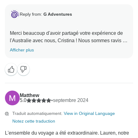
Reply from:
G Adventures
Merci beaucoup d'avoir partagé votre expérience de
l'Australie avec nous, Cristina ! Nous sommes ravis de
savoir que vous avez apprécié votre séjour avec
Afficher plus
Lauren et nous espérons vous accueillir pour une
Matthew
5.0
•
septembre 2024
Traduit automatiquement.
View in Original Language
Notez cette traduction
L'ensemble du voyage a été extraordinaire. Lauren, notre