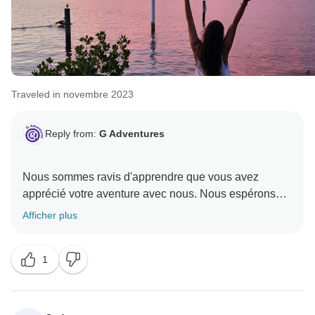
Traveled in novembre 2023
Reply from:
G Adventures
Nous sommes ravis d'apprendre que vous avez
apprécié votre aventure avec nous. Nous espérons
vous revoir bientôt dans le cadre d'une autre aventure
Afficher plus
1