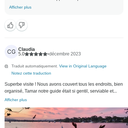
apprécié votre voyage en Australie. Merci pour vos
Afficher plus
Claudia
CG
5.0
•
décembre 2023
Traduit automatiquement.
View in Original Language
Notez cette traduction
Superbe visite ! Nous avons couvert tous les endroits, bien
organisé, Tamar notre guide était si gentil, serviable et...
Afficher plus