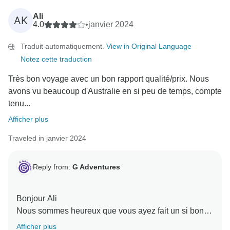
Ali
AK
4.0
•
janvier 2024
Traduit automatiquement.
View in Original Language
Notez cette traduction
Très bon voyage avec un bon rapport qualité/prix. Nous
avons vu beaucoup d'Australie en si peu de temps, compte
tenu...
Afficher plus
Traveled in janvier 2024
Reply from:
G Adventures
Bonjour Ali
Nous sommes heureux que vous ayez fait un si bon
voyage en Australie,
Afficher plus