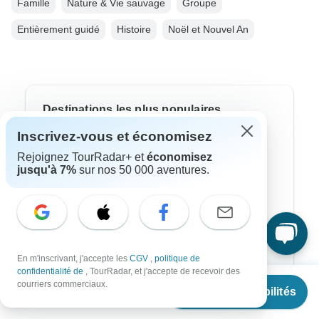
Famille
Nature & Vie sauvage
Groupe
Entièrement guidé
Histoire
Noël et Nouvel An
Destinations les plus populaires
Inscrivez-vous et économisez
Afrique
Rejoignez TourRadar+ et
économisez
jusqu'à 7%
sur nos 50 000 aventures.
Asie
Australie
Europe
Ameriqie Latine
En m'inscrivant, j'accepte les
CGV
,
politique de
confidentialité de
, TourRadar, et j'accepte de recevoir des
Amérique du Sud
À partir de
courriers commerciaux.
Voir les disponibilités
€
2,360
par personne
Égypte