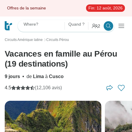
Offres de la semaine
Fin:
12 août, 2026
Where?
Quand ?
2
Circuits Amérique latine
Circuits Pérou
〉
Vacances en famille au Pérou
(19 destinations)
9 jours
•
de
Lima
à
Cusco
4.5
(12,106 avis)