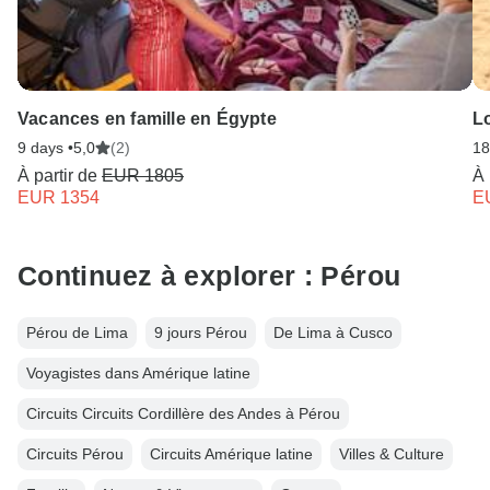
Vacances en famille en Égypte
Lo
9 days •
5,0
(2)
18
À partir de
EUR 1805
À 
EUR 1354
E
Continuez à explorer : Pérou
Pérou de Lima
9 jours Pérou
De Lima à Cusco
Voyagistes dans Amérique latine
Circuits Circuits Cordillère des Andes à Pérou
Circuits Pérou
Circuits Amérique latine
Villes & Culture