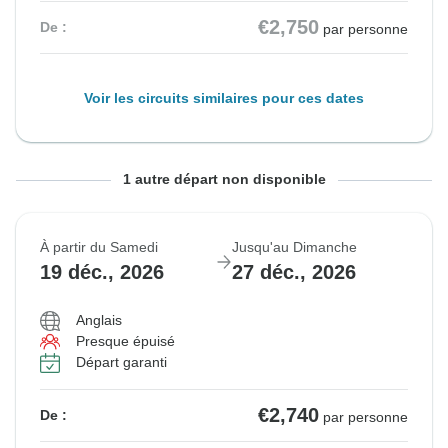
€2,750
De :
par personne
Voir les circuits similaires pour ces dates
À partir du Samedi
Jusqu'au Dimanche
1 autre départ non disponible
22 août, 2026
30 août, 2026
À partir du Samedi
Jusqu'au Dimanche
Épuisé
19 déc., 2026
27 déc., 2026
€2,320
De :
par personne
Anglais
Presque épuisé
Départ garanti
Voir les circuits similaires pour ces dates
€2,740
De :
par personne