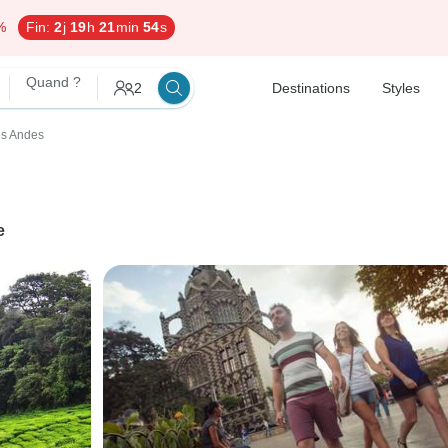
%
Fin:
2
j
19
h
21
min
53
s
Quand ?
2
Destinations
Styles
des Andes
e