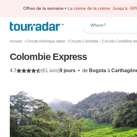
Offres de la semaine
•
La crème de la crème
Jusqu'à -50
Where?
Accueil
Circuits Amérique latine
Circuits Colombie
Circuits Cordillère 
〉
〉
〉
Colombie Express
4.7
(61 avis)
9 jours
•
de
Bogota
à
Carthagèn