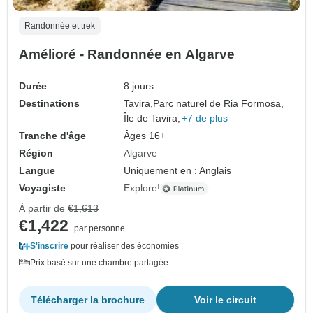
Randonnée et trek
Amélioré - Randonnée en Algarve
Durée
8 jours
Destinations
Tavira,
Parc naturel de Ria Formosa,
Île de Tavira,
+7 de plus
Tranche d'âge
Âges 16+
Région
Algarve
Langue
Uniquement en : Anglais
Voyagiste
Explore!
À partir de
€1,613
€1,422
par personne
S'inscrire
pour réaliser des économies
Prix basé sur une chambre partagée
Télécharger la brochure
Voir le circuit