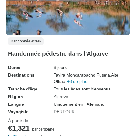
Randonnée et trek
Randonnée pédestre dans l'Algarve
Durée
8 jours
Destinations
Tavira,
Moncarapacho,
Fuseta,
Alte,
Olhao,
+3 de plus
Tranche d'âge
Tous les âges sont bienvenus
Région
Algarve
Langue
Uniquement en : Allemand
Voyagiste
DERTOUR
À partir de
€1,321
par personne