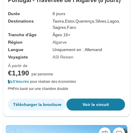
Portugal - Traversée de l'Algarve (8 jours)
Durée
8 jours
Destinations
Tavira,
Estoi,
Querença,
Silves,
Lagos,
Sagres,
Faro
Tranche d'âge
Âges 16+
Région
Algarve
Langue
Uniquement en : Allemand
Voyagiste
ASI Reisen
À partir de
€1,190
par personne
S'inscrire
pour réaliser des économies
Prix basé sur une chambre double
Télécharger la brochure
Voir le circuit