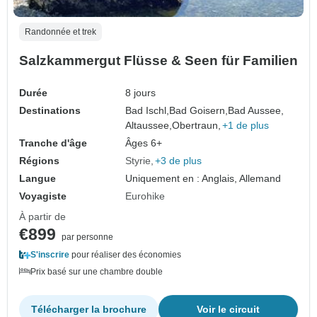
Randonnée et trek
Salzkammergut Flüsse & Seen für Familien
Durée
8 jours
Destinations
Bad Ischl,
Bad Goisern,
Bad Aussee,
Altaussee,
Obertraun,
+1 de plus
Tranche d'âge
Âges 6+
Régions
Styrie
+3 de plus
Langue
Uniquement en : Anglais, Allemand
Voyagiste
Eurohike
À partir de
€899
par personne
S'inscrire
pour réaliser des économies
Prix basé sur une chambre double
Télécharger la brochure
Voir le circuit