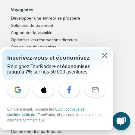
Voyagistes
Développer une entreprise prospère
Solutions de paiement
Augmenter la visibilité
Optimiser les réservations directes
Connexion du voyagiste
Inscrivez-vous et économisez
Guides
Rejoignez TourRadar+ et
économisez
Guide de l'année
jusqu'à 7%
sur nos 50 000 aventures.
Inscription de guide
Connexion du guide
Partenaires
Agents et conseillers de voyage
RISE: Affiliates & creators
En m'inscrivant, j'accepte les
CGV
,
politique de
confidentialité de
, TourRadar, et j'accepte de recevoir des
OGD et agences marketing
courriers commerciaux.
OTA, compagnies aériennes et GDS
Connexion des partenaires