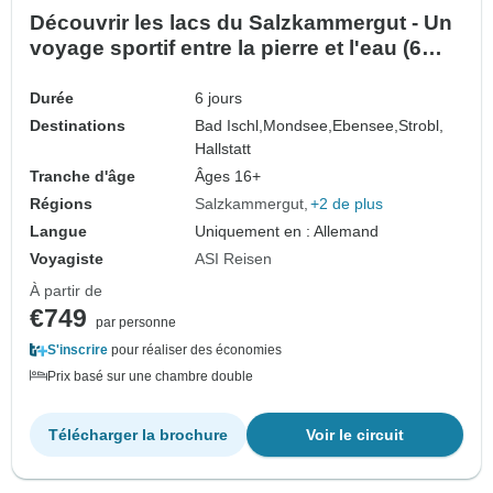
Découvrir les lacs du Salzkammergut - Un
voyage sportif entre la pierre et l'eau (6
jours)
Durée
6 jours
Destinations
Bad Ischl,
Mondsee,
Ebensee,
Strobl,
Hallstatt
Tranche d'âge
Âges 16+
Régions
Salzkammergut
+2 de plus
Langue
Uniquement en : Allemand
Voyagiste
ASI Reisen
À partir de
€749
par personne
S'inscrire
pour réaliser des économies
Prix basé sur une chambre double
Télécharger la brochure
Voir le circuit