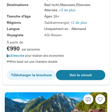
Destinations
Bad Ischl,
Altaussee,
Ebensee,
Attersee,
+3 de plus
Tranche d'âge
Âges 16+
Régions
Salzkammergut
+2 de plus
Langue
Uniquement en : Allemand
Voyagiste
ASI Reisen
À partir de
€990
par personne
S'inscrire
pour réaliser des économies
Prix basé sur une chambre double
Télécharger la brochure
Voir le circuit