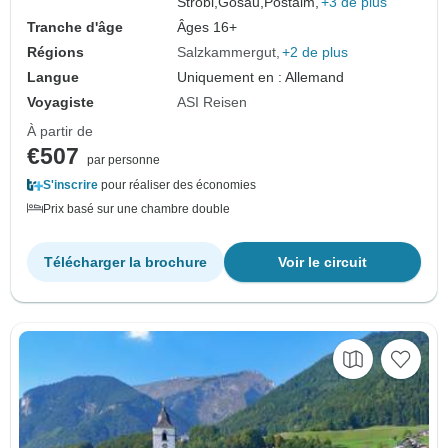
Strobl,
Gosau,
Postalm,
+3 de plus
Tranche d'âge
Âges 16+
Régions
Salzkammergut
+2 de plus
Langue
Uniquement en : Allemand
Voyagiste
ASI Reisen
À partir de
€507
par personne
S'inscrire
pour réaliser des économies
Prix basé sur une chambre double
Télécharger la brochure
Voir le circuit