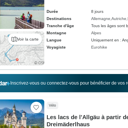
Durée
8 jours
Destinations
Allemagne
Autriche
Tranche d'âge
Tous les âges sont 
Montagne
Alpes
Voir la carte
Langue
Uniquement en : Ang
Voyagiste
Eurohike
Inscrivez-vous ou connectez-vous pour bénéficier de vos
Vélo
Les lacs de l'Allgäu à partir de
Dreimäderlhaus