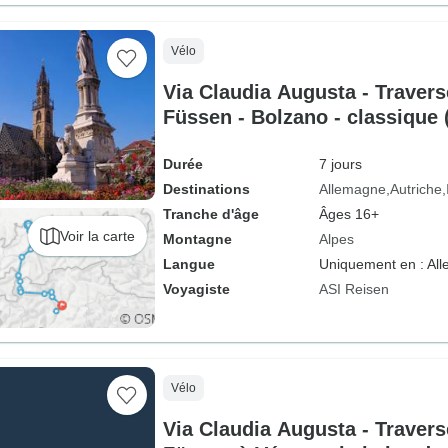
Vélo
Via Claudia Augusta - Traver
Füssen - Bolzano - classique (
Durée
7 jours
Destinations
Allemagne
Autriche
Tranche d'âge
Âges 16+
Voir la carte
Montagne
Alpes
Langue
Uniquement en : Al
Voyagiste
ASI Reisen
Vélo
Via Claudia Augusta - Traver