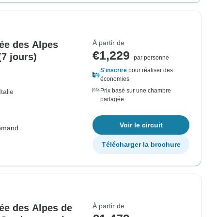
À partir de
sée des Alpes
€1,229
7 jours)
par personne
S'inscrire
pour réaliser des
économies
Prix basé sur une chambre
Italie
partagée
Voir le circuit
lemand
Télécharger la brochure
À partir de
sée des Alpes de