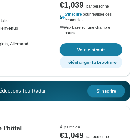
€1,039
par personne
S'inscrire
pour réaliser des
Italie
économies
Prix basé sur une chambre
bienvenus
double
lais, Allemand
Voir le circuit
Télécharger la brochure
 réductions TourRadar+
S'inscrire
À partir de
 l'hôtel
€1,049
par personne