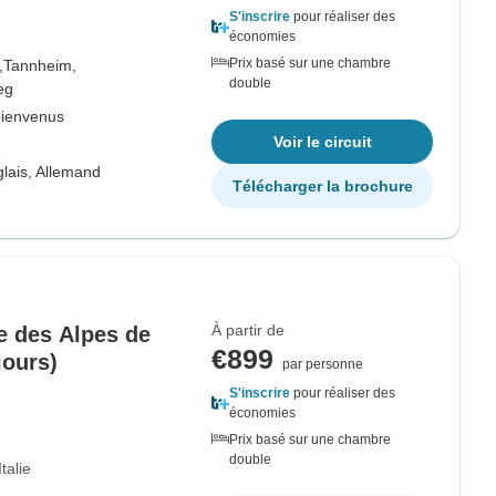
S'inscrire
pour réaliser des
économies
Prix basé sur une chambre
,
Tannheim,
double
eg
bienvenus
Voir le circuit
lais, Allemand
Télécharger la brochure
À partir de
e des Alpes de
€899
jours)
par personne
S'inscrire
pour réaliser des
économies
Prix basé sur une chambre
double
Italie