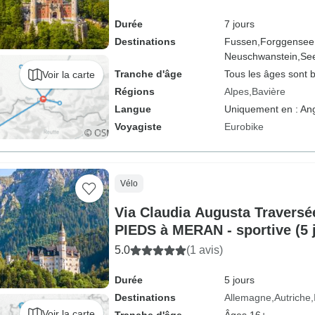
Durée
7 jours
Destinations
Fussen,
Forggensee
Neuschwanstein,
Se
Tranche d'âge
Tous les âges sont 
Voir la carte
Régions
Alpes
Bavière
Langue
Uniquement en : Ang
Voyagiste
Eurobike
Vélo
Via Claudia Augusta Traversé
PIEDS à MERAN - sportive (5 
5.0
(1 avis)
Durée
5 jours
Destinations
Allemagne
Autriche
Voir la carte