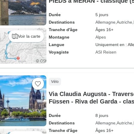
PIEDS à MERAN - classique (5
Durée
5 jours
Destinations
Allemagne
Autriche
Tranche d'âge
Âges 16+
Voir la carte
Montagne
Alpes
Langue
Uniquement en : Al
Voyagiste
ASI Reisen
Vélo
Via Claudia Augusta - Travers
Füssen - Riva del Garda - clas
Durée
8 jours
Destinations
Allemagne
Autriche
Tranche d'âge
Âges 16+