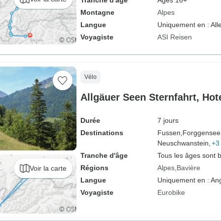
Tranche d'âge
Âges 16+
Montagne
Alpes
Langue
Uniquement en : Al
Voyagiste
ASI Reisen
Vélo
Allgäuer Seen Sternfahrt, Hot
Durée
7 jours
Destinations
Fussen,
Forggensee
Neuschwanstein,
+3
Tranche d'âge
Tous les âges sont 
Régions
Alpes
Bavière
Voir la carte
Langue
Uniquement en : Ang
Voyagiste
Eurobike