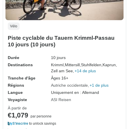
Vélo
Piste cyclable du Tauern Krimml-Passau
10 jours (10 jours)
Durée
10 jours
Destinations
Krimml,
Mittersill,
Stuhlfelden,
Kaprun,
Zell am See,
+14 de plus
Tranche d'âge
Âges 16+
Régions
Autriche occidentale
+1 de plus
Langue
Uniquement en : Allemand
Voyagiste
ASI Reisen
À partir de
€1,079
par personne
S'inscrire
to unlock savings