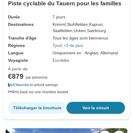
Piste cyclable du Tauern pour les familles
Durée
7 jours
Destinations
Krimml,
Stuhlfelden,
Kaprun,
Saalfelden,
Unken,
Salzbourg
Tranche d'âge
Tous les âges sont bienvenus
Régions
Tyrol
+3 de plus
Langue
Uniquement en : Anglais, Allemand
Voyagiste
Eurobike
À partir de
€879
par personne
S'inscrire
to unlock savings
Prix basé sur une chambre double
Télécharger la brochure
Voir le circuit