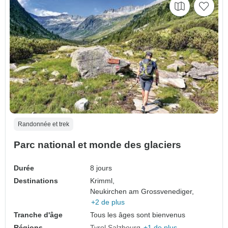
Randonnée et trek
Parc national et monde des glaciers
Durée
8 jours
Destinations
Krimml,
Neukirchen am Grossvenediger,
+2 de plus
Tranche d'âge
Tous les âges sont bienvenus
Régions
Tyrol
Salzbourg
+1 de plus