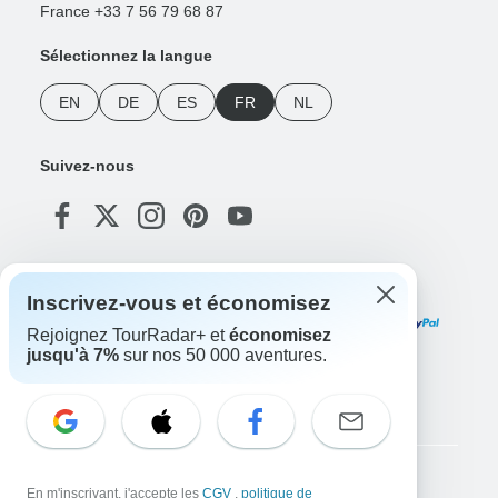
France +33 7 56 79 68 87
Sélectionnez la langue
EN
DE
ES
FR
NL
Suivez-nous
Modes de paiement
Inscrivez-vous et économisez
Rejoignez TourRadar+ et
économisez
jusqu'à 7%
sur nos 50 000 aventures.
Téléchargez notre application
Copyright © TourRadar. Tous droits réservés.
En m'inscrivant, j'accepte les
CGV
,
politique de