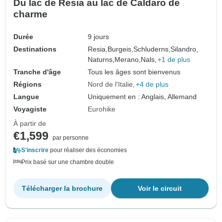
Du lac de Resia au lac de Caldaro de
charme
Durée
9 jours
Destinations
Resia,
Burgeis,
Schluderns,
Silandro,
Naturns,
Merano,
Nals,
+1 de plus
Tranche d'âge
Tous les âges sont bienvenus
Régions
Nord de l'Italie
+4 de plus
Langue
Uniquement en : Anglais, Allemand
Voyagiste
Eurohike
À partir de
€1,599
par personne
S'inscrire
pour réaliser des économies
Prix basé sur une chambre double
Télécharger la brochure
Voir le circuit