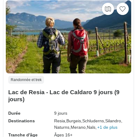
Randonnée et trek
Lac de Resia - Lac de Caldaro 9 jours (9
jours)
Durée
9 jours
Destinations
Resia,
Burgeis,
Schluderns,
Silandro,
Naturns,
Merano,
Nals,
+1 de plus
Tranche d'âge
Âges 16+