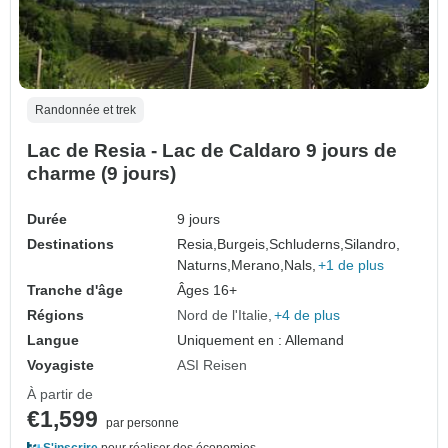
Randonnée et trek
Lac de Resia - Lac de Caldaro 9 jours de
charme (9 jours)
Durée
9 jours
Destinations
Resia,
Burgeis,
Schluderns,
Silandro,
Naturns,
Merano,
Nals,
+1 de plus
Tranche d'âge
Âges 16+
Régions
Nord de l'Italie
+4 de plus
Langue
Uniquement en : Allemand
Voyagiste
ASI Reisen
À partir de
€1,599
par personne
S'inscrire
pour réaliser des économies