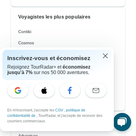
Voyagistes les plus populaires
Contiki
Cosmos
G Adventures
Inscrivez-vous et économisez
Intrepid
Rejoignez TourRadar+ et
économisez
jusqu'à 7%
sur nos 50 000 aventures.
Topdeck
Trafalgar
CroisiEurope River Cruises
En m'inscrivant, j'accepte les
CGV
,
politique de
confidentialité de
, TourRadar, et j'accepte de recevoir des
Styles de voyage les plus populaires
courriers commerciaux.
Adventure