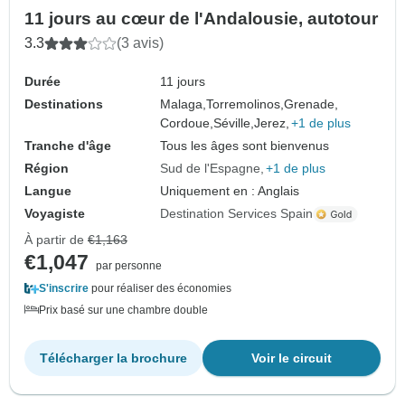
11 jours au cœur de l'Andalousie, autotour
3.3
(3 avis)
Durée
11 jours
Destinations
Malaga,
Torremolinos,
Grenade,
Cordoue,
Séville,
Jerez,
+1 de plus
Tranche d'âge
Tous les âges sont bienvenus
Région
Sud de l'Espagne
+1 de plus
Langue
Uniquement en : Anglais
Voyagiste
Destination Services Spain
À partir de
€1,163
€1,047
par personne
S'inscrire
pour réaliser des économies
Prix basé sur une chambre double
Télécharger la brochure
Voir le circuit