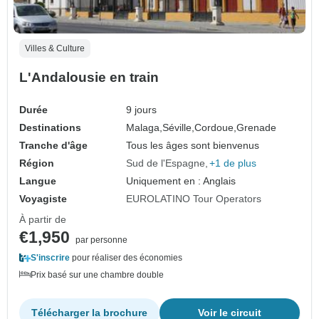
Villes & Culture
L'Andalousie en train
Durée
9 jours
Destinations
Malaga,
Séville,
Cordoue,
Grenade
Tranche d'âge
Tous les âges sont bienvenus
Région
Sud de l'Espagne
+1 de plus
Langue
Uniquement en : Anglais
Voyagiste
EUROLATINO Tour Operators
À partir de
€1,950
par personne
S'inscrire
pour réaliser des économies
Prix basé sur une chambre double
Télécharger la brochure
Voir le circuit