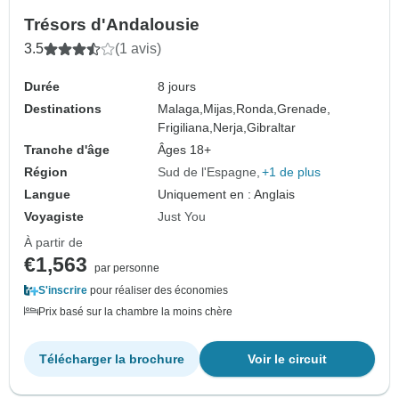
Trésors d'Andalousie
3.5
(1 avis)
Durée
8 jours
Destinations
Malaga,
Mijas,
Ronda,
Grenade,
Frigiliana,
Nerja,
Gibraltar
Tranche d'âge
Âges 18+
Région
Sud de l'Espagne
+1 de plus
Langue
Uniquement en : Anglais
Voyagiste
Just You
À partir de
€1,563
par personne
S'inscrire
pour réaliser des économies
Prix basé sur la chambre la moins chère
Télécharger la brochure
Voir le circuit