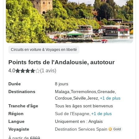
Circuits en voiture & Voyages en liberté
Points forts de l'Andalousie, autotour
4.0
(1 avis)
Durée
8 jours
Destinations
Malaga,
Torremolinos,
Grenade,
Cordoue,
Séville,
Jerez,
+1 de plus
Tranche d'âge
Tous les âges sont bienvenus
Région
Sud de l'Espagne
+1 de plus
Langue
Uniquement en : Anglais
Voyagiste
Destination Services Spain
À partir de
€869