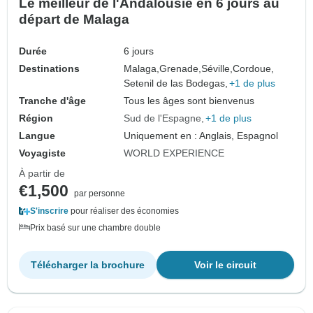
Le meilleur de l'Andalousie en 6 jours au
départ de Malaga
Durée
6 jours
Destinations
Malaga,
Grenade,
Séville,
Cordoue,
Setenil de las Bodegas,
+1 de plus
Tranche d'âge
Tous les âges sont bienvenus
Région
Sud de l'Espagne
+1 de plus
Langue
Uniquement en : Anglais, Espagnol
Voyagiste
WORLD EXPERIENCE
À partir de
€1,500
par personne
S'inscrire
pour réaliser des économies
Prix basé sur une chambre double
Télécharger la brochure
Voir le circuit