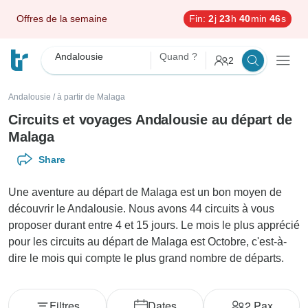
Offres de la semaine
Fin:
2
j
23
h
40
min
44
s
Andalousie
Quand ?
2
Andalousie
/
à partir de Malaga
Circuits et voyages Andalousie au départ de
Malaga
Share
Une aventure au départ de Malaga est un bon moyen de
découvrir le Andalousie. Nous avons 44 circuits à vous
proposer durant entre 4 et 15 jours. Le mois le plus apprécié
pour les circuits au départ de Malaga est Octobre, c'est-à-
dire le mois qui compte le plus grand nombre de départs.
Filtres
Dates
2
Pax