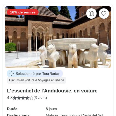
10% de remise
Sélectionné par TourRadar
Circuits en voiture & Voyages en liberté
L'essentiel de l'Andalousie, en voiture
4.3
(3 avis)
Durée
8 jours
Destinations
Malaga,
Torremolinos,
Costa del Sol,