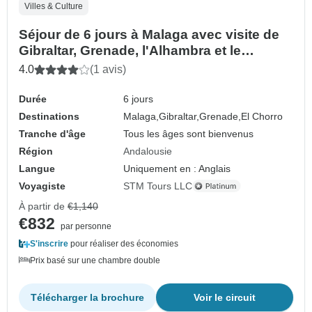
Villes & Culture
Séjour de 6 jours à Malaga avec visite de
Gibraltar, Grenade, l'Alhambra et le
Caminito del Rey
4.0
(1 avis)
Durée
6 jours
Destinations
Malaga,
Gibraltar,
Grenade,
El Chorro
Tranche d'âge
Tous les âges sont bienvenus
Région
Andalousie
Langue
Uniquement en : Anglais
Voyagiste
STM Tours LLC
À partir de
€1,140
€832
par personne
S'inscrire
pour réaliser des économies
Prix basé sur une chambre double
Télécharger la brochure
Voir le circuit