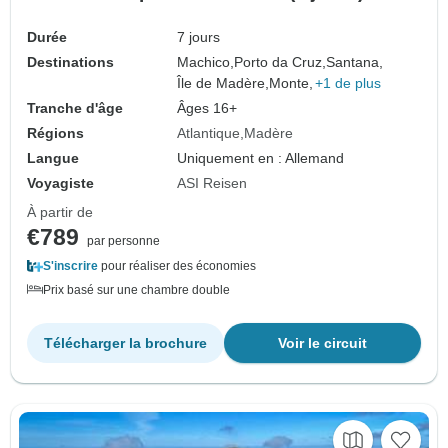
Durée
7 jours
Destinations
Machico,
Porto da Cruz,
Santana,
Île de Madère,
Monte,
+1 de plus
Tranche d'âge
Âges 16+
Régions
Atlantique
Madère
Langue
Uniquement en : Allemand
Voyagiste
ASI Reisen
À partir de
€789
par personne
S'inscrire
pour réaliser des économies
Prix basé sur une chambre double
Télécharger la brochure
Voir le circuit