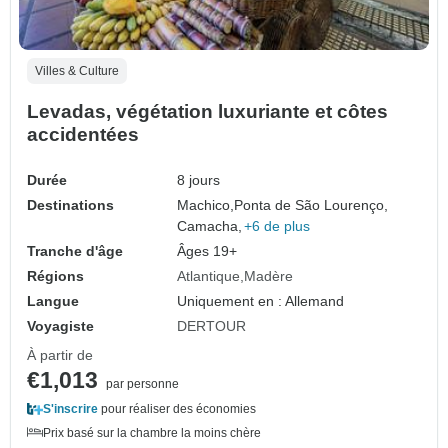
Villes & Culture
Levadas, végétation luxuriante et côtes
accidentées
Durée
8 jours
Destinations
Machico,
Ponta de São Lourenço,
Camacha,
+6 de plus
Tranche d'âge
Âges 19+
Régions
Atlantique
Madère
Langue
Uniquement en : Allemand
Voyagiste
DERTOUR
À partir de
€1,013
par personne
S'inscrire
pour réaliser des économies
Prix basé sur la chambre la moins chère