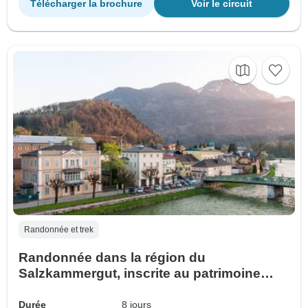
Télécharger la brochure
Voir le circuit
Randonnée et trek
Randonnée dans la région du
Salzkammergut, inscrite au patrimoine
mondial de l'humanité, avec transfert des
bagages ! (8 jours)
Durée
8 jours