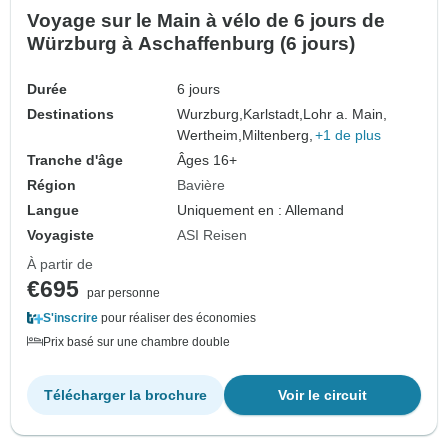
Voyage sur le Main à vélo de 6 jours de
Würzburg à Aschaffenburg (6 jours)
Durée
6 jours
Destinations
Wurzburg,
Karlstadt,
Lohr a. Main,
Wertheim,
Miltenberg,
+1 de plus
Tranche d'âge
Âges 16+
Région
Bavière
Langue
Uniquement en : Allemand
Voyagiste
ASI Reisen
À partir de
€695
par personne
S'inscrire
pour réaliser des économies
Prix basé sur une chambre double
Télécharger la brochure
Voir le circuit