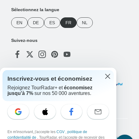
Sélectionnez la langue
EN
DE
ES
FR
NL
Suivez-nous
Modes de paiement
Inscrivez-vous et économisez
Rejoignez TourRadar+ et
économisez
jusqu'à 7%
sur nos 50 000 aventures.
Téléchargez notre application
Copyright © TourRadar. Tous droits réservés.
En m'inscrivant, j'accepte les
CGV
,
politique de
confidentialité de
, TourRadar, et j'accepte de recevoir des
Mentions légales
Politique de confidentialité
Cookies