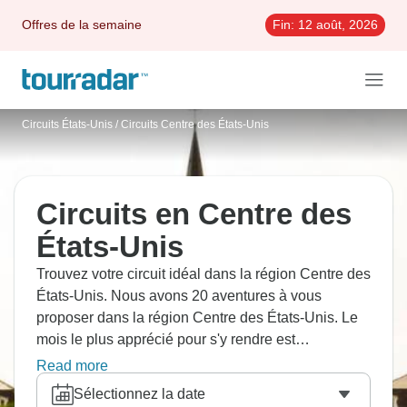
Offres de la semaine
Fin:
12 août, 2026
Circuits États-Unis
/
Circuits Centre des États-Unis
Circuits en Centre des
États-Unis
Trouvez votre circuit idéal dans la région Centre des
États-Unis. Nous avons 20 aventures à vous
proposer dans la région Centre des États-Unis. Le
mois le plus apprécié pour s'y rendre est
Septembre, c'est-à-dire le mois qui compte le plus
Read more
grand nombre de départs.
Sélectionnez la date