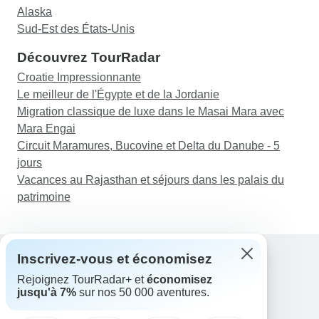
Alaska
Sud-Est des États-Unis
Découvrez TourRadar
Croatie Impressionnante
Le meilleur de l'Égypte et de la Jordanie
Migration classique de luxe dans le Masai Mara avec
Mara Engai
Circuit Maramures, Bucovine et Delta du Danube - 5
jours
Vacances au Rajasthan et séjours dans les palais du
patrimoine
Inscrivez-vous et économisez
Rejoignez TourRadar+ et
économisez
Assistance
jusqu'à 7%
sur nos 50 000 aventures.
Contactez-nous
France +33 7 56 79 68 87