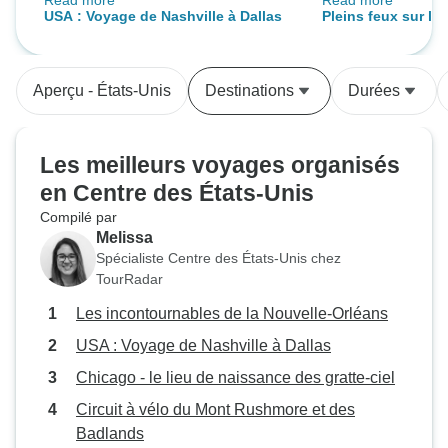
Read more
Read more
adoré cette expérience. James,
grande visite. Am
USA : Voyage de Nashville à Dallas
Pleins feux sur le
notre accompagnateur, était
été formidable. El
avec le Mont Rush
formidable : il s'est vraiment
elle nous a fait re
Badlands (2027)
soucié de chacun d'entre nous et
programme et c'éta
Aperçu - États-Unis
Destinations
Durées
s'est mis en quatre pour s'assurer
d'être avec elle. Elle nous a donné
que nous étions heureux et que
des informations 
nous passions un excellent
a montré des vidé
Les meilleurs voyages organisés
moment.
parlé de la flore e
en Centre des États-Unis
la région. Elle a v
Compilé par
devoirs. C'est elle
Melissa
cette visite un g
Spécialiste Centre des États-Unis chez
Nous espérons la 
TourRadar
prochaine visite. Amber obtient un
Les incontournables de la Nouvelle-Orléans
A+.
USA : Voyage de Nashville à Dallas
Chicago - le lieu de naissance des gratte-ciel
Circuit à vélo du Mont Rushmore et des
Badlands