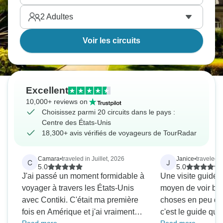
2
Adultes
Voir les circuits
Excellent
10,000+ reviews on
Choisissez parmi 20 circuits dans le pays :
Centre des États-Unis
18,300+ avis vérifiés de voyageurs de TourRadar
Camara
•
traveled in Juillet, 2026
Janice
•
traveled i
C
J
5.0
5.0
J'ai passé un moment formidable à
Une visite guidée
voyager à travers les États-Unis
moyen de voir b
avec Contiki. C'était ma première
choses en peu de
fois en Amérique et j'ai vraiment
c'est le guide qui 