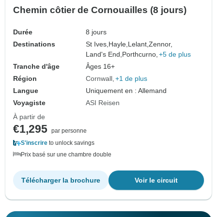
Chemin côtier de Cornouailles (8 jours)
Durée
8 jours
Destinations
St Ives,
Hayle,
Lelant,
Zennor,
Land's End,
Porthcurno,
+5 de plus
Tranche d'âge
Âges 16+
Région
Cornwall
+1 de plus
Langue
Uniquement en : Allemand
Voyagiste
ASI Reisen
À partir de
€1,295
par personne
S'inscrire
to unlock savings
Prix basé sur une chambre double
Télécharger la brochure
Voir le circuit