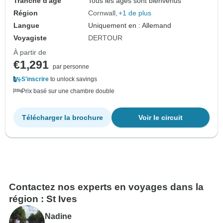
Tranche d'âge
Tous les âges sont bienvenus
Région
Cornwall
+1 de plus
Langue
Uniquement en : Allemand
Voyagiste
DERTOUR
À partir de
€1,291
par personne
S'inscrire
to unlock savings
Prix basé sur une chambre double
Télécharger la brochure
Voir le circuit
Contactez nos experts en voyages dans la
région : St Ives
Nadine