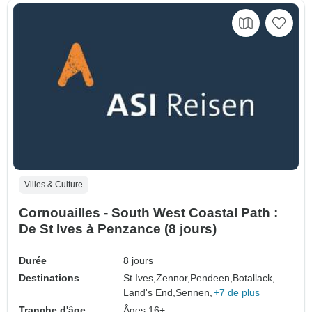
Villes & Culture
Cornouailles - South West Coastal Path :
De St Ives à Penzance (8 jours)
Durée
8 jours
Destinations
St Ives,
Zennor,
Pendeen,
Botallack,
Land's End,
Sennen,
+7 de plus
Tranche d'âge
Âges 16+