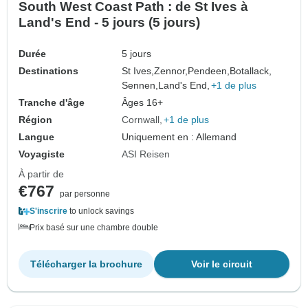
South West Coast Path : de St Ives à
Land's End - 5 jours (5 jours)
Durée
5 jours
Destinations
St Ives,
Zennor,
Pendeen,
Botallack,
Sennen,
Land's End,
+1 de plus
Tranche d'âge
Âges 16+
Région
Cornwall
+1 de plus
Langue
Uniquement en : Allemand
Voyagiste
ASI Reisen
À partir de
€767
par personne
S'inscrire
to unlock savings
Prix basé sur une chambre double
Télécharger la brochure
Voir le circuit