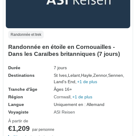
Randonnée et trek
Randonnée en étoile en Cornouailles -
Dans les Caraïbes britanniques (7 jours)
Durée
7 jours
Destinations
St Ives,
Lelant,
Hayle,
Zennor,
Sennen,
Land's End,
+1 de plus
Tranche d'âge
Âges 16+
Région
Cornwall
+1 de plus
Langue
Uniquement en : Allemand
Voyagiste
ASI Reisen
À partir de
€1,209
par personne