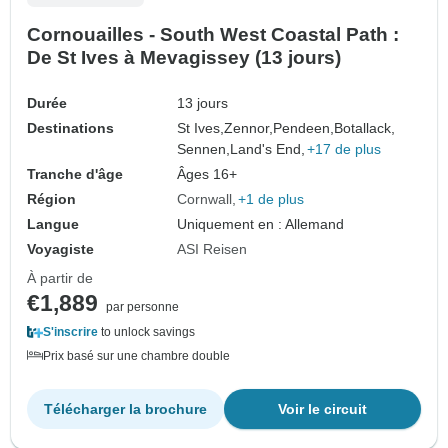
Cornouailles - South West Coastal Path :
De St Ives à Mevagissey (13 jours)
Durée
13 jours
Destinations
St Ives,
Zennor,
Pendeen,
Botallack,
Sennen,
Land's End,
+17 de plus
Tranche d'âge
Âges 16+
Région
Cornwall
+1 de plus
Langue
Uniquement en : Allemand
Voyagiste
ASI Reisen
À partir de
€1,889
par personne
S'inscrire
to unlock savings
Prix basé sur une chambre double
Télécharger la brochure
Voir le circuit