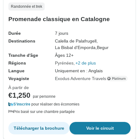
Randonnée et trek
Promenade classique en Catalogne
Durée
7 jours
Destinations
Calella de Palafrugell,
La Bisbal d'Emporda,
Begur
Tranche d'âge
Âges 12+
Régions
Pyrénées
+2 de plus
Langue
Uniquement en : Anglais
Voyagiste
Exodus Adventure Travels
À partir de
€1,250
par personne
S'inscrire
pour réaliser des économies
Prix basé sur une chambre partagée
Télécharger la brochure
Voir le circuit