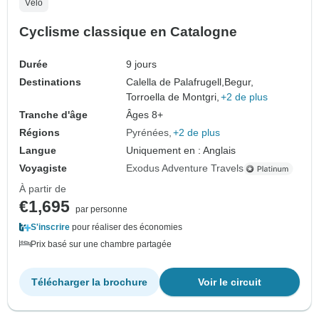
Vélo
Cyclisme classique en Catalogne
Durée
9 jours
Destinations
Calella de Palafrugell,
Begur,
Torroella de Montgri,
+2 de plus
Tranche d'âge
Âges 8+
Régions
Pyrénées
+2 de plus
Langue
Uniquement en : Anglais
Voyagiste
Exodus Adventure Travels
À partir de
€1,695
par personne
S'inscrire
pour réaliser des économies
Prix basé sur une chambre partagée
Télécharger la brochure
Voir le circuit