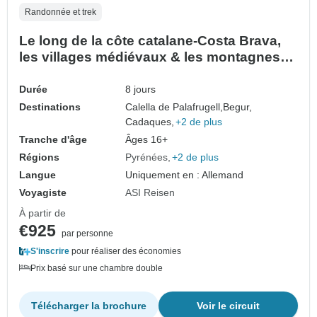
Randonnée et trek
Le long de la côte catalane-Costa Brava,
les villages médiévaux & les montagnes
de l'intérieur (8 jours)
Durée
8 jours
Destinations
Calella de Palafrugell,
Begur,
Cadaques,
+2 de plus
Tranche d'âge
Âges 16+
Régions
Pyrénées
+2 de plus
Langue
Uniquement en : Allemand
Voyagiste
ASI Reisen
À partir de
€925
par personne
S'inscrire
pour réaliser des économies
Prix basé sur une chambre double
Télécharger la brochure
Voir le circuit