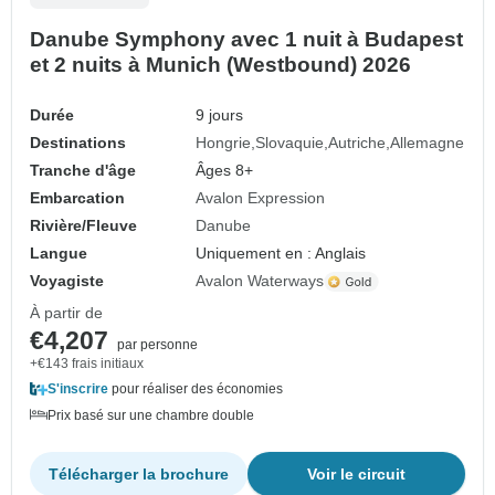
Danube Symphony avec 1 nuit à Budapest
et 2 nuits à Munich (Westbound) 2026
Durée
9 jours
Destinations
Hongrie
Slovaquie
Autriche
Allemagne
Tranche d'âge
Âges 8+
Embarcation
Avalon Expression
Rivière/Fleuve
Danube
Langue
Uniquement en : Anglais
Voyagiste
Avalon Waterways
À partir de
€4,207
par personne
+€143 frais initiaux
S'inscrire
pour réaliser des économies
Prix basé sur une chambre double
Télécharger la brochure
Voir le circuit