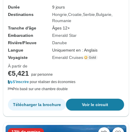
Durée
9 jours
Destinations
Hongrie
Croatie
Serbie
Bulgarie
Roumanie
Tranche d'âge
Âges 12+
Embarcation
Emerald Star
Rivière/Fleuve
Danube
Langue
Uniquement en : Anglais
Voyagiste
Emerald Cruises
À partir de
€5,421
par personne
S'inscrire
pour réaliser des économies
Prix basé sur une chambre double
Télécharger la brochure
Voir le circuit
13% de remise