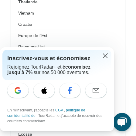
Thaïlande
Vietnam
Croatie
Europe de l'Est
Royaume-Uni
Inscrivez-vous et économisez
Grèce
Rejoignez TourRadar+ et
économisez
Îles Grecques
jusqu'à 7%
sur nos 50 000 aventures.
Islande
Irlande
Italie
En m'inscrivant, j'accepte les
CGV
,
politique de
Pays nordiques / Scandinavie
confidentialité de
, TourRadar, et j'accepte de recevoir des
courriers commerciaux.
Portugal
Écosse