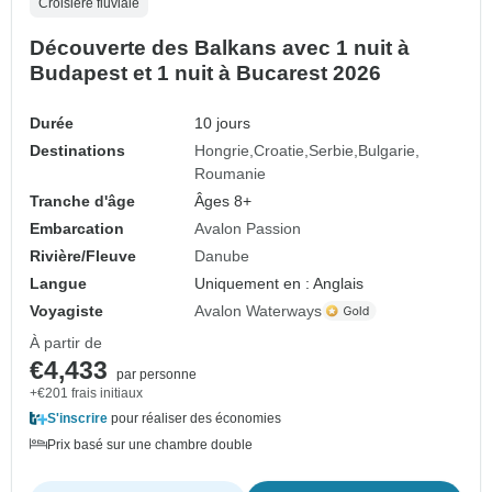
Croisière fluviale
Découverte des Balkans avec 1 nuit à
Budapest et 1 nuit à Bucarest 2026
Durée
10 jours
Destinations
Hongrie
Croatie
Serbie
Bulgarie
Roumanie
Tranche d'âge
Âges 8+
Embarcation
Avalon Passion
Rivière/Fleuve
Danube
Langue
Uniquement en : Anglais
Voyagiste
Avalon Waterways
À partir de
€4,433
par personne
+€201 frais initiaux
S'inscrire
pour réaliser des économies
Prix basé sur une chambre double