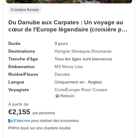
Croisière fluviale
Du Danube aux Carpates : Un voyage au
cœur de l'Europe légendaire (croisière port
à port)
Durée
9 jours
Destinations
Hongrie
Slovaquie
Roumanie
Tranche d'âge
Tous les âges sont bienvenus
Embarcation
MS Mona Lisa
Rivière/Fleuve
Danube
Langue
Uniquement en : Anglais
Voyagiste
CroisiEurope River Cruises
À partir de
€2,155
par personne
S'inscrire
pour réaliser des économies
Prix basé sur une chambre double