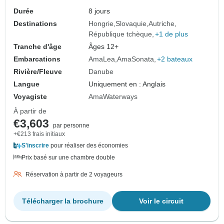
Durée
8 jours
Destinations
Hongrie
Slovaquie
Autriche
République tchèque
+1 de plus
Tranche d'âge
Âges 12+
Embarcations
AmaLea
AmaSonata
+2 bateaux
Rivière/Fleuve
Danube
Langue
Uniquement en : Anglais
Voyagiste
AmaWaterways
À partir de
€3,603
par personne
+€213 frais initiaux
S'inscrire
pour réaliser des économies
Prix basé sur une chambre double
Réservation à partir de 2 voyageurs
Télécharger la brochure
Voir le circuit