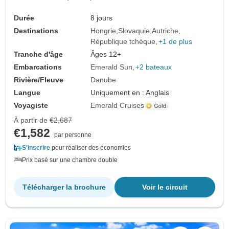
Durée
8 jours
Destinations
Hongrie
Slovaquie
Autriche
République tchèque
+1 de plus
Tranche d'âge
Âges 12+
Embarcations
Emerald Sun
+2 bateaux
Rivière/Fleuve
Danube
Langue
Uniquement en : Anglais
Voyagiste
Emerald Cruises
À partir de
€2,687
€1,582
par personne
S'inscrire
pour réaliser des économies
Prix basé sur une chambre double
Télécharger la brochure
Voir le circuit