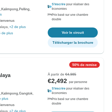
S'inscrire
pour réaliser des
,
Kalimpong,
Pelling,
économies
us
Prix basé sur une chambre
double
bienvenus
alaya
+2 de plus
Voir le circuit
 de plus
Télécharger la brochure
50% de remise
À partir de
€4,985
alaya
€2,492
par personne
S'inscrire
pour réaliser des
,
Kalimpong,
Gangtok,
économies
 plus
Prix basé sur une chambre
double
bienvenus
alaya
+2 de plus