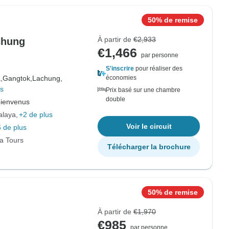
50% de remise
À partir de
€2,933
chung
€1,466
par personne
S'inscrire
pour réaliser des
,
Gangtok,
Lachung,
économies
us
Prix basé sur une chambre
double
bienvenus
alaya
+2 de plus
Voir le circuit
 de plus
ia Tours
Télécharger la brochure
50% de remise
À partir de
€1,970
€985
par personne