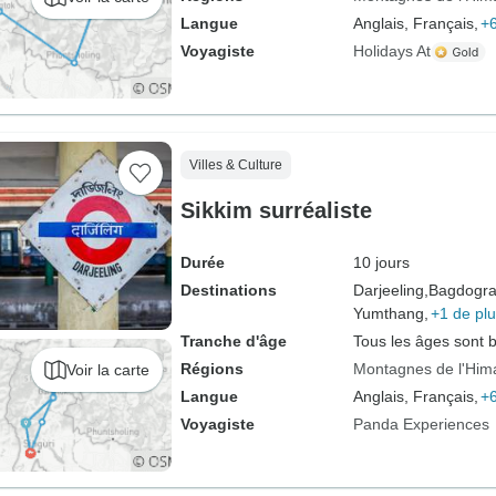
Langue
Anglais, Français,
+6
Voyagiste
Holidays At
Villes & Culture
Sikkim surréaliste
Durée
10 jours
Destinations
Darjeeling,
Bagdogra
Yumthang,
+1 de pl
Tranche d'âge
Tous les âges sont 
Régions
Montagnes de l'Him
Voir la carte
Langue
Anglais, Français,
+6
Voyagiste
Panda Experiences