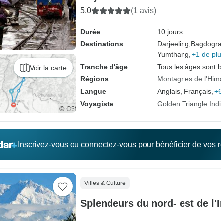
5.0
(1 avis)
Durée
10 jours
Destinations
Darjeeling,
Bagdogra
Yumthang,
+1 de pl
Tranche d'âge
Tous les âges sont 
Voir la carte
Régions
Montagnes de l'Him
Langue
Anglais, Français,
+6
Voyagiste
Golden Triangle Ind
Inscrivez-vous ou connectez-vous pour bénéficier de vos
Villes & Culture
Splendeurs du nord- est de l'