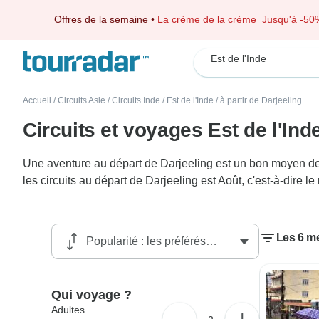
Offres de la semaine
•
La crème de la crème
Jusqu'à -50
Est de l'Inde
Accueil
/
Circuits Asie
/
Circuits Inde
/
Est de l'Inde
/
à partir de Darjeeling
Circuits et voyages Est de l'Ind
Une aventure au départ de Darjeeling est un bon moyen de d
les circuits au départ de Darjeeling est Août, c'est-à-dire 
Les 6 me
Qui voyage ?
Adultes