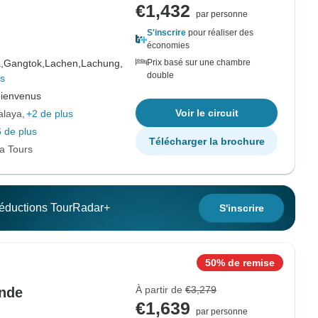
€1,432
par personne
S'inscrire
pour réaliser des
économies
,
Gangtok,
Lachen,
Lachung,
Prix basé sur une chambre
double
us
bienvenus
Voir le circuit
alaya
+2 de plus
 de plus
Télécharger la brochure
ia Tours
 réductions TourRadar+
S'inscrire
50% de remise
À partir de
€3,279
Inde
€1,639
par personne