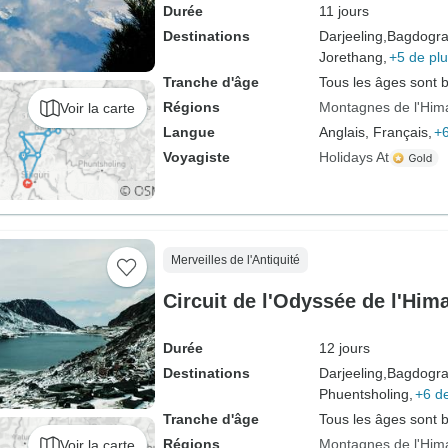
Durée
11 jours
Destinations
Darjeeling,
Bagdogra
Jorethang,
+5 de pl
Tranche d'âge
Tous les âges sont 
Régions
Montagnes de l'Him
Voir la carte
Langue
Anglais, Français,
+6
Voyagiste
Holidays At
Merveilles de l'Antiquité
Circuit de l'Odyssée de l'Him
Durée
12 jours
Destinations
Darjeeling,
Bagdogra
Phuentsholing,
+6 de
Tranche d'âge
Tous les âges sont 
Régions
Montagnes de l'Him
Voir la carte