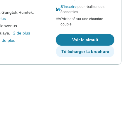
S'inscrire
pour réaliser des
,
Gangtok,
Rumtek,
économies
plus
Prix basé sur une chambre
double
bienvenus
alaya
+2 de plus
Voir le circuit
 de plus
Télécharger la brochure