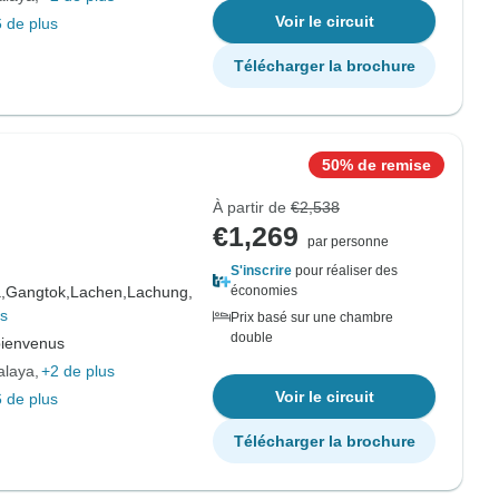
Voir le circuit
 de plus
Télécharger la brochure
50% de remise
À partir de
€2,538
€1,269
par personne
S'inscrire
pour réaliser des
,
Gangtok,
Lachen,
Lachung,
économies
us
Prix basé sur une chambre
double
bienvenus
alaya
+2 de plus
Voir le circuit
 de plus
Télécharger la brochure