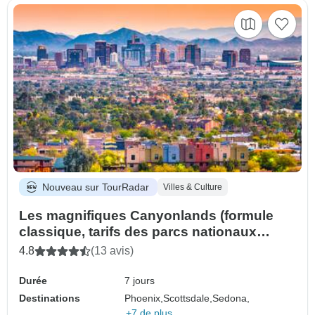
Nouveau sur TourRadar
Villes & Culture
Les magnifiques Canyonlands (formule
classique, tarifs des parcs nationaux
américains pour les non-résidents)
4.8
(13 avis)
Durée
7 jours
Destinations
Phoenix,
Scottsdale,
Sedona,
+7 de plus