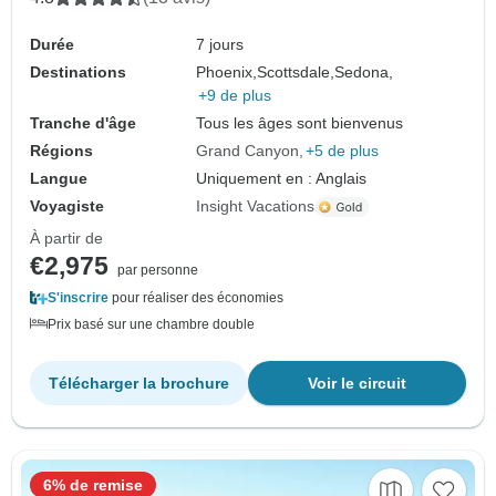
Durée
7 jours
Destinations
Phoenix,
Scottsdale,
Sedona,
+9 de plus
Tranche d'âge
Tous les âges sont bienvenus
Régions
Grand Canyon
+5 de plus
Langue
Uniquement en : Anglais
Voyagiste
Insight Vacations
À partir de
€2,975
par personne
S'inscrire
pour réaliser des économies
Prix basé sur une chambre double
Télécharger la brochure
Voir le circuit
6% de remise