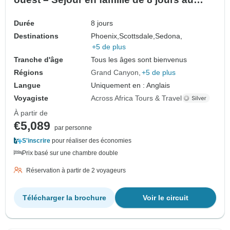
Grand Canyon, à Zion et à Bryce Canyon
Durée
8 jours
Destinations
Phoenix,
Scottsdale,
Sedona,
+5 de plus
Tranche d'âge
Tous les âges sont bienvenus
Régions
Grand Canyon
+5 de plus
Langue
Uniquement en : Anglais
Voyagiste
Across Africa Tours & Travel
À partir de
€5,089
par personne
S'inscrire
pour réaliser des économies
Prix basé sur une chambre double
Réservation à partir de 2 voyageurs
Télécharger la brochure
Voir le circuit