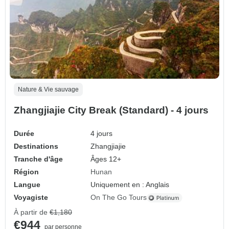
Nature & Vie sauvage
Zhangjiajie City Break (Standard) - 4 jours
Durée
4 jours
Destinations
Zhangjiajie
Tranche d'âge
Âges 12+
Région
Hunan
Langue
Uniquement en : Anglais
Voyagiste
On The Go Tours
À partir de
€1,180
€944
par personne