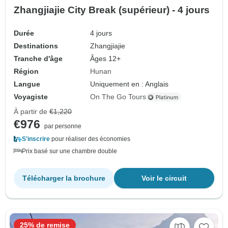
Zhangjiajie City Break (supérieur) - 4 jours
Durée
4 jours
Destinations
Zhangjiajie
Tranche d'âge
Âges 12+
Région
Hunan
Langue
Uniquement en : Anglais
Voyagiste
On The Go Tours
À partir de
€1,220
€976
par personne
S'inscrire
pour réaliser des économies
Prix basé sur une chambre double
Télécharger la brochure
Voir le circuit
25% de remise