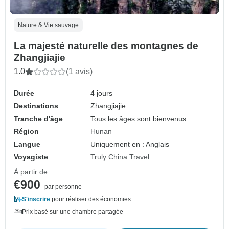
Nature & Vie sauvage
La majesté naturelle des montagnes de
Zhangjiajie
1.0
(1 avis)
Durée
4 jours
Destinations
Zhangjiajie
Tranche d'âge
Tous les âges sont bienvenus
Région
Hunan
Langue
Uniquement en : Anglais
Voyagiste
Truly China Travel
À partir de
€900
par personne
S'inscrire
pour réaliser des économies
Prix basé sur une chambre partagée