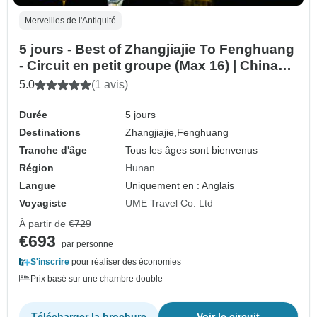
Merveilles de l'Antiquité
5 jours - Best of Zhangjiajie To Fenghuang
- Circuit en petit groupe (Max 16) | China
Package Adventure
5.0
(1 avis)
Durée
5 jours
Destinations
Zhangjiajie,
Fenghuang
Tranche d'âge
Tous les âges sont bienvenus
Région
Hunan
Langue
Uniquement en : Anglais
Voyagiste
UME Travel Co. Ltd
À partir de
€729
€693
par personne
S'inscrire
pour réaliser des économies
Prix basé sur une chambre double
Télécharger la brochure
Voir le circuit