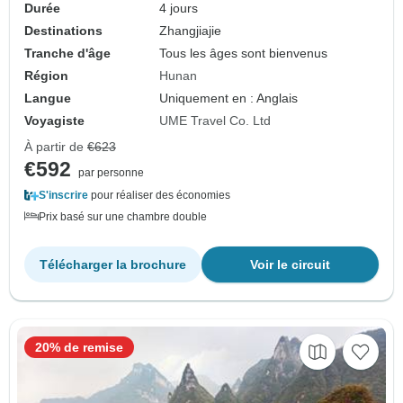
Durée
4 jours
Destinations
Zhangjiajie
Tranche d'âge
Tous les âges sont bienvenus
Région
Hunan
Langue
Uniquement en : Anglais
Voyagiste
UME Travel Co. Ltd
À partir de
€623
€592
par personne
S'inscrire
pour réaliser des économies
Prix basé sur une chambre double
Télécharger la brochure
Voir le circuit
20% de remise