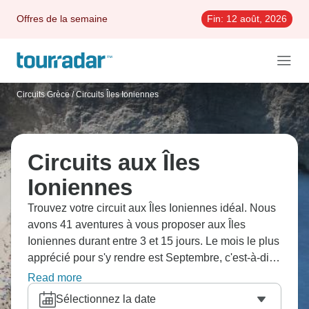
Offres de la semaine
Fin:
12 août, 2026
Circuits Grèce
/
Circuits Îles Ioniennes
Circuits aux Îles
Ioniennes
Trouvez votre circuit aux Îles Ioniennes idéal. Nous
avons 41 aventures à vous proposer aux Îles
Ioniennes durant entre 3 et 15 jours. Le mois le plus
apprécié pour s'y rendre est Septembre, c'est-à-dire
le mois qui compte le plus grand nombre de
Read more
départs.
Sélectionnez la date