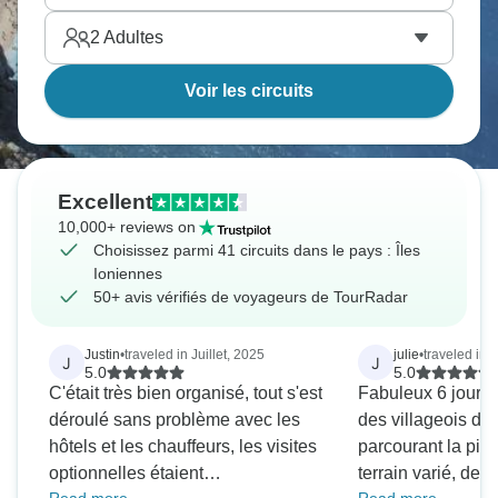
2
Adultes
Voir les circuits
Excellent
10,000+ reviews on
Choisissez parmi 41 circuits dans le pays : Îles
Ioniennes
50+ avis vérifiés de voyageurs de TourRadar
Justin
•
traveled in Juillet, 2025
julie
•
traveled in 
J
J
5.0
5.0
C'était très bien organisé, tout s'est
Fabuleux 6 jours à
déroulé sans problème avec les
des villageois du
hôtels et les chauffeurs, les visites
parcourant la pis
optionnelles étaient
terrain varié, des