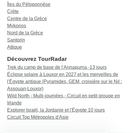
Îles du Péloponnèse
Crète
Centre de la Grèce
Mykonos
Nord de la Grèce
Santorin
Attique
Découvrez TourRadar
Trek du camp de base de l'Annapurna -13 jours
Éclipse solaire à Louxor en 2027 et les merveilles de
l'Égypte antique (Pyramides, GEM, croisière sur le Nil :
Assouan-Louxor)
Wild North - Multi-journées - Circuit en petit groupe en
Irlande
Explorer Israël, la Jordanie et l'Égypte 10 jours
Circuit Top Métropoles d'Asie