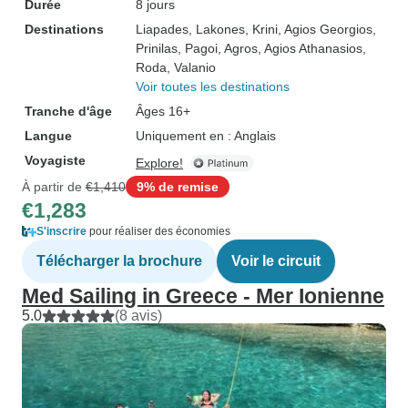
Durée
8 jours
Destinations
Liapades
, Lakones
, Krini
, Agios Georgios
,
Prinilas
, Pagoi
, Agros
, Agios Athanasios
,
Roda
, Valanio
Voir toutes les destinations
Tranche d'âge
Âges 16+
Langue
Uniquement en : Anglais
Voyagiste
Explore!
À partir de
€1,410
9% de remise
€1,283
S'inscrire
pour réaliser des économies
Télécharger la brochure
Voir le circuit
Med Sailing in Greece - Mer Ionienne
5.0
(8 avis)