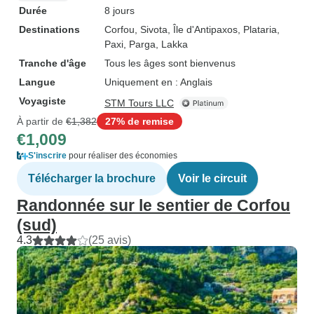
Durée
8 jours
Destinations
Corfou
, Sivota
, Île d'Antipaxos
, Plataria
,
Paxi
, Parga
, Lakka
Tranche d'âge
Tous les âges sont bienvenus
Langue
Uniquement en : Anglais
Voyagiste
STM Tours LLC
À partir de
€1,382
27% de remise
€1,009
S'inscrire
pour réaliser des économies
Télécharger la brochure
Voir le circuit
Randonnée sur le sentier de Corfou
(sud)
4.3
(25 avis)