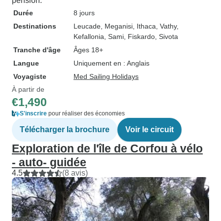
pension.
Durée
8 jours
Destinations
Leucade
, Meganisi
, Ithaca
, Vathy
,
Kefallonia
, Sami
, Fiskardo
, Sivota
Tranche d'âge
Âges 18+
Langue
Uniquement en : Anglais
Voyagiste
Med Sailing Holidays
À partir de
€1,490
S'inscrire
pour réaliser des économies
Télécharger la brochure
Voir le circuit
Exploration de l'île de Corfou à vélo
- auto- guidée
4.5
(8 avis)