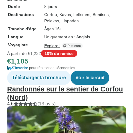
Durée
8 jours
Destinations
Corfou
, Kavos
, Lefkimmi
, Benitses
,
Pelekas
, Liapades
Tranche d'âge
Âges 16+
Langue
Uniquement en : Anglais
Voyagiste
Explore!
À partir de
€1,232
10% de remise
€1,105
S'inscrire
pour réaliser des économies
Télécharger la brochure
Voir le circuit
Randonnée sur le sentier de Corfou
(Nord)
4.6
(13 avis)