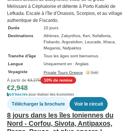
Melissani à Céphalonie et détente à Porto Katsiki de
Lefkada. Escale à l'île d'Onassis, Scorpios, et au village
authentique de Fiscardo.
Durée
10 jours
Destinations
Athènes
, Zakynthos
, Keri
, Kefallonia
,
Fiskardo
, Argostolion
, Leucade
, Ithaca
,
Meganisi
, Nafpaktos
Tranche d'âge
Tous les âges sont bienvenus
Langue
Uniquement en : Anglais
Voyagiste
Private Tours Greece
À partir de
€3,275
10% de remise
€2,948
S'inscrire
pour réaliser des économies
Télécharger la brochure
Voir le circuit
8 jours dans les îles Ioniennes du
Nord - Corfou, Sivota, Antipaxos,