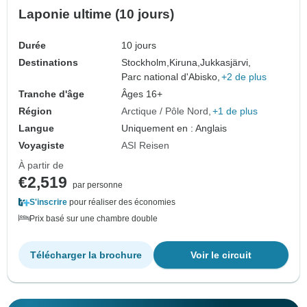
Laponie ultime (10 jours)
Durée
10 jours
Destinations
Stockholm,
Kiruna,
Jukkasjärvi,
Parc national d'Abisko,
+2 de plus
Tranche d'âge
Âges 16+
Région
Arctique / Pôle Nord
+1 de plus
Langue
Uniquement en : Anglais
Voyagiste
ASI Reisen
À partir de
€2,519
par personne
S'inscrire
pour réaliser des économies
Prix basé sur une chambre double
Télécharger la brochure
Voir le circuit