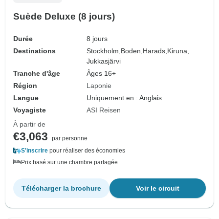
Suède Deluxe (8 jours)
Durée
8 jours
Destinations
Stockholm,
Boden,
Harads,
Kiruna,
Jukkasjärvi
Tranche d'âge
Âges 16+
Région
Laponie
Langue
Uniquement en : Anglais
Voyagiste
ASI Reisen
À partir de
€3,063
par personne
S'inscrire
pour réaliser des économies
Prix basé sur une chambre partagée
Télécharger la brochure
Voir le circuit