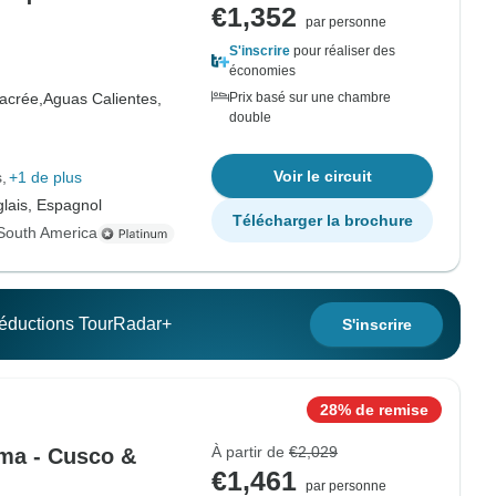
€1,352
par personne
S'inscrire
pour réaliser des
économies
sacrée,
Aguas Calientes,
Prix basé sur une chambre
double
Voir le circuit
s
+1 de plus
lais, Espagnol
Télécharger la brochure
South America
 réductions TourRadar+
S'inscrire
28% de remise
À partir de
€2,029
ima - Cusco &
€1,461
par personne