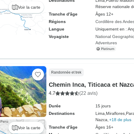
Destinations
Lima,
Puerto Maldon
Réserve nationale 
Voir la carte
Tranche d'âge
Âges 12+
Régions
Cordillère des Ande
Langue
Uniquement en : Ang
Voyagiste
National Geographic
Adventures
Randonnée et trek
Chemin Inca, Titicaca et Nazc
4.7
(22 avis)
Durée
15 jours
Destinations
Lima,
Miraflores,
Par
Nazca,
+18 de plus
Tranche d'âge
Âges 16+
Voir la carte