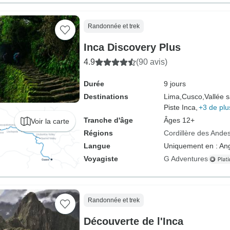
Randonnée et trek
Inca Discovery Plus
4.9
(90 avis)
Durée
9 jours
Destinations
Lima,
Cusco,
Vallée 
Piste Inca,
+3 de plu
Tranche d'âge
Âges 12+
Voir la carte
Régions
Cordillère des Ande
Langue
Uniquement en : Ang
Voyagiste
G Adventures
Randonnée et trek
Découverte de l'Inca