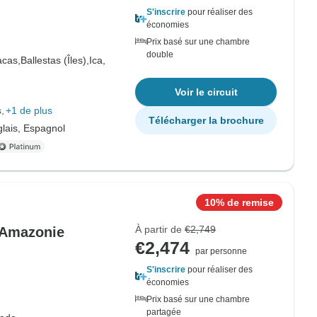
S'inscrire
pour réaliser des
économies
Prix basé sur une chambre
double
acas,
Ballestas (Îles),
Ica,
Voir le circuit
s
+1 de plus
Télécharger la brochure
lais, Espagnol
10% de remise
À partir de
€2,749
'Amazonie
€2,474
par personne
S'inscrire
pour réaliser des
économies
Prix basé sur une chambre
partagée