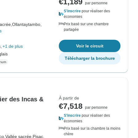
€1,189
par personne
S'inscrire
pour réaliser des
économies
sacrée,
Ollantaytambo,
Prix basé sur une chambre
partagée
s
Voir le circuit
s
+1 de plus
lais
Télécharger la brochure
À partir de
ier des Incas &
€7,518
par personne
S'inscrire
pour réaliser des
économies
Prix basé sur la chambre la moins
chère
co,
Vallée sacrée,
Pisac,