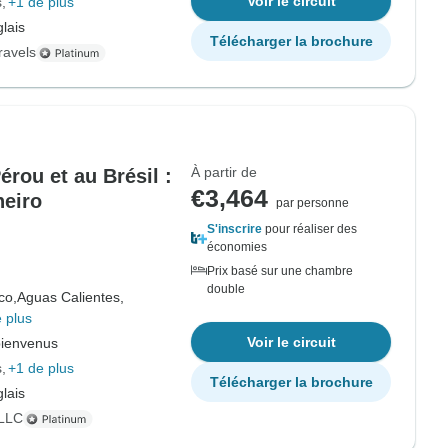
Voir le circuit
s
+1 de plus
lais
Télécharger la brochure
ravels
À partir de
érou et au Brésil :
€3,464
neiro
par personne
S'inscrire
pour réaliser des
économies
Prix basé sur une chambre
double
co,
Aguas Calientes,
 plus
Voir le circuit
bienvenus
s
+1 de plus
Télécharger la brochure
lais
 LLC