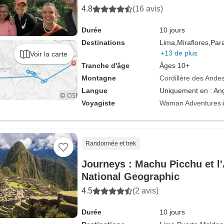
4.8
(16 avis)
Durée
10 jours
Destinations
Lima,
Miraflores,
Par
+13 de plus
Voir la carte
Tranche d'âge
Âges 10+
Montagne
Cordillère des Ande
Langue
Uniquement en : Ang
Voyagiste
Waman Adventures
Randonnée et trek
Journeys : Machu Picchu et l
National Geographic
4.5
(2 avis)
Durée
10 jours