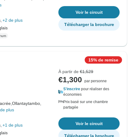
s
Voir le circuit
s
+2 de plus
Télécharger la brochure
lais
15% de remise
À partir de
€1,529
€1,300
par personne
S'inscrire
pour réaliser des
économies
Prix basé sur une chambre
sacrée,
Ollantaytambo,
partagée
de plus
Voir le circuit
s
+1 de plus
lais
Télécharger la brochure