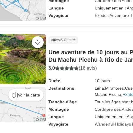
Montagne
Cordillère des Ande
Langue
Uniquement en : Ang
Voyagiste
Exodus Adventure T
Villes & Culture
Une aventure de 10 jours au P
Du Machu Picchu à Rio de Ja
5.0
(16 avis)
Durée
10 jours
Destinations
Lima,
Miraflores,
Cus
Machu Picchu,
+2 de
Voir la carte
Tranche d'âge
Tous les âges sont 
Montagne
Cordillère des Ande
Langue
Uniquement en : Ang
Voyagiste
Wanderful Holidays