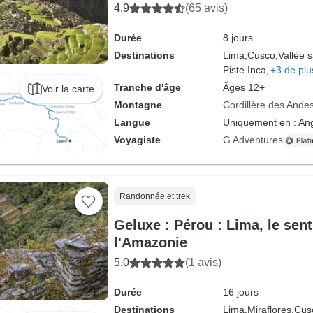
4.9
(65 avis)
Durée
8 jours
Destinations
Lima,
Cusco,
Vallée 
Piste Inca,
+3 de plu
Tranche d'âge
Âges 12+
Voir la carte
Montagne
Cordillère des Ande
Langue
Uniquement en : Ang
Voyagiste
G Adventures
Randonnée et trek
Geluxe : Pérou : Lima, le sent
l'Amazonie
5.0
(1 avis)
Durée
16 jours
Destinations
Lima,
Miraflores,
Cus