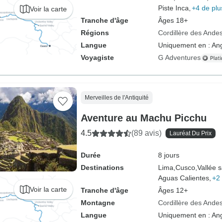
Piste Inca,
+4 de plu
Voir la carte
Tranche d'âge
Âges 18+
Régions
Cordillère des Ande
Langue
Uniquement en : Ang
Voyagiste
G Adventures
Merveilles de l'Antiquité
Aventure au Machu Picchu
4.5
(89 avis)
Lauréat Du Prix
Durée
8 jours
Destinations
Lima,
Cusco,
Vallée 
Aguas Calientes,
+2 
Voir la carte
Tranche d'âge
Âges 12+
Montagne
Cordillère des Ande
Langue
Uniquement en : Ang