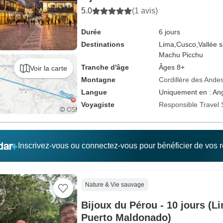
5.0
(1 avis)
Durée
6 jours
Destinations
Lima,
Cusco,
Vallée 
Machu Picchu
Tranche d'âge
Âges 8+
Voir la carte
Montagne
Cordillère des Ande
Langue
Uniquement en : Ang
Voyagiste
Responsible Travel 
Inscrivez-vous ou connectez-vous pour bénéficier de vos
Nature & Vie sauvage
Bijoux du Pérou - 10 jours (L
Puerto Maldonado)