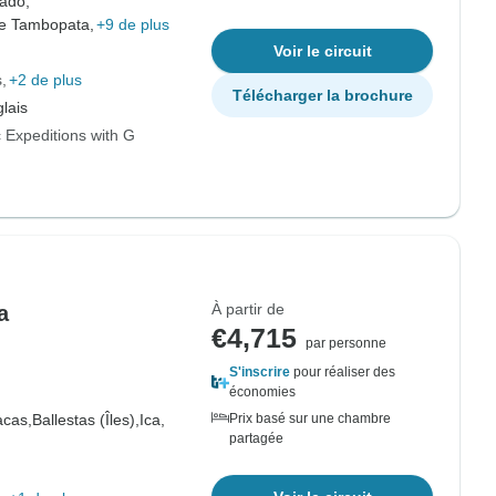
ado,
de Tambopata,
+9 de plus
Voir le circuit
s
+2 de plus
Télécharger la brochure
lais
 Expeditions with G
À partir de
a
€4,715
par personne
S'inscrire
pour réaliser des
économies
acas,
Ballestas (Îles),
Ica,
Prix basé sur une chambre
partagée