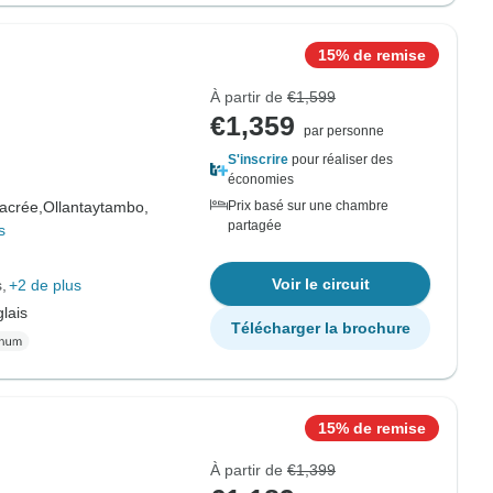
15% de remise
À partir de
€1,599
€1,359
par personne
S'inscrire
pour réaliser des
économies
sacrée,
Ollantaytambo,
Prix basé sur une chambre
partagée
s
Voir le circuit
s
+2 de plus
lais
Télécharger la brochure
15% de remise
À partir de
€1,399