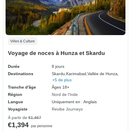
Villes & Culture
Voyage de noces à Hunza et Skardu
Durée
8 jours
Destinations
Skardu,
Karimabad,
Vallée de Hunza,
+5 de plus
Tranche d'âge
Âges 18+
Région
Nord de l'Inde
Langue
Uniquement en : Anglais
Voyagiste
Revibe Journeys
À partir de
€1,467
€1,394
par personne