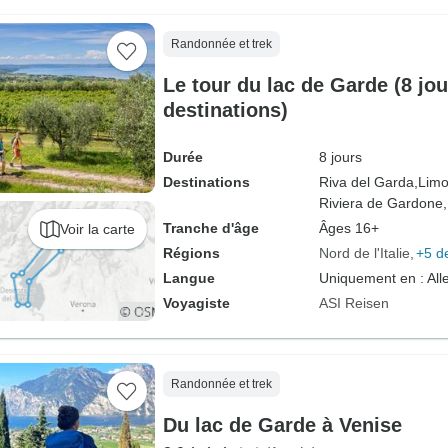
Randonnée et trek
Le tour du lac de Garde (8 jou
destinations)
Durée
8 jours
Destinations
Riva del Garda,
Limo
Riviera de Gardone,
Tranche d'âge
Âges 16+
Voir la carte
Régions
Nord de l'Italie
+5 d
Langue
Uniquement en : Al
Voyagiste
ASI Reisen
Randonnée et trek
Du lac de Garde à Venise