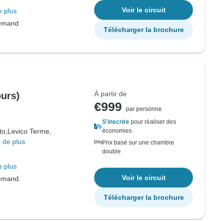
Voir le circuit
e plus
lemand
Télécharger la brochure
À partir de
ours)
€999
par personne
S'inscrire
pour réaliser des
to,
Levico Terme,
économies
 de plus
Prix basé sur une chambre
double
e plus
Voir le circuit
lemand
Télécharger la brochure