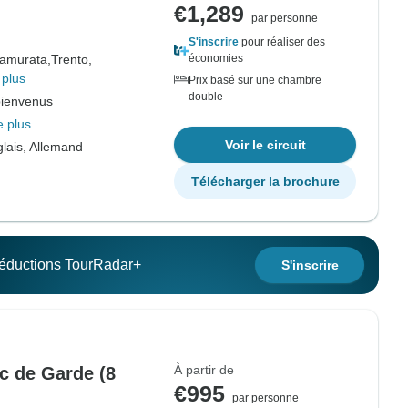
€1,289
par personne
S'inscrire
pour réaliser des
ramurata,
Trento,
économies
 plus
Prix basé sur une chambre
double
bienvenus
e plus
Voir le circuit
lais, Allemand
Télécharger la brochure
 réductions TourRadar+
S'inscrire
À partir de
c de Garde (8
€995
par personne