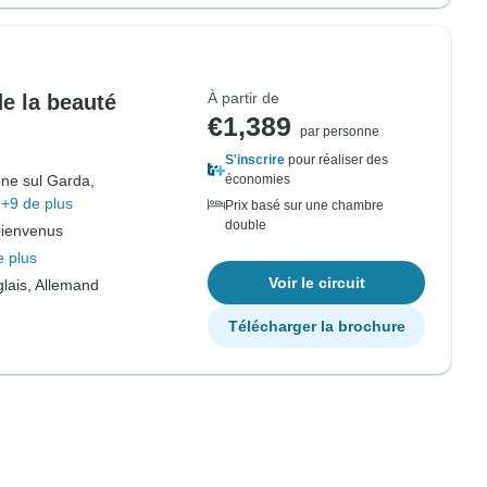
À partir de
de la beauté
€1,389
par personne
S'inscrire
pour réaliser des
ne sul Garda,
économies
+9 de plus
Prix basé sur une chambre
double
bienvenus
e plus
Voir le circuit
lais, Allemand
Télécharger la brochure