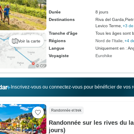
Durée
8 jours
Destinations
Riva del Garda,
Piet
Levico Terme,
+3 de
Tranche d'âge
Tous les âges sont 
Régions
Nord de l'Italie
+4 d
Voir la carte
Langue
Uniquement en : Ang
Voyagiste
Eurohike
Inscrivez-vous ou connectez-vous pour bénéficier de vos
Randonnée et trek
Randonnée sur les rives du la
jours)