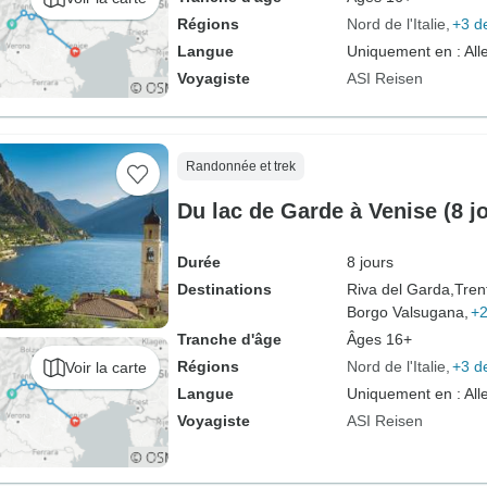
Régions
Nord de l'Italie
+3 d
Langue
Uniquement en : Al
Voyagiste
ASI Reisen
Randonnée et trek
Du lac de Garde à Venise (8 j
Durée
8 jours
Destinations
Riva del Garda,
Tren
Borgo Valsugana,
+2
Tranche d'âge
Âges 16+
Régions
Nord de l'Italie
+3 d
Voir la carte
Langue
Uniquement en : Al
Voyagiste
ASI Reisen