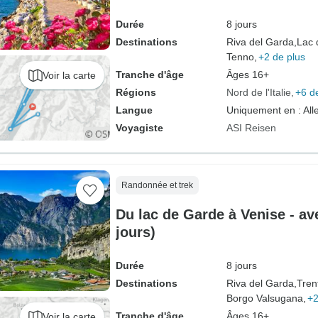
Durée
8 jours
Destinations
Riva del Garda,
Lac 
Tenno,
+2 de plus
Tranche d'âge
Âges 16+
Voir la carte
Régions
Nord de l'Italie
+6 d
Langue
Uniquement en : Al
Voyagiste
ASI Reisen
Randonnée et trek
Du lac de Garde à Venise - av
jours)
Durée
8 jours
Destinations
Riva del Garda,
Tren
Borgo Valsugana,
+2
Tranche d'âge
Âges 16+
Voir la carte