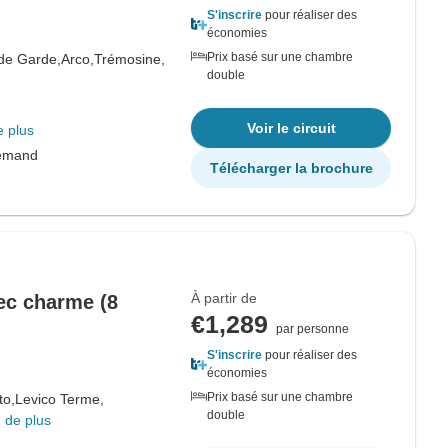
S'inscrire
pour réaliser des
économies
Prix basé sur une chambre
de Garde,
Arco,
Trémosine,
double
Voir le circuit
e plus
lemand
Télécharger la brochure
À partir de
ec charme (8
€1,289
par personne
S'inscrire
pour réaliser des
économies
Prix basé sur une chambre
to,
Levico Terme,
double
 de plus