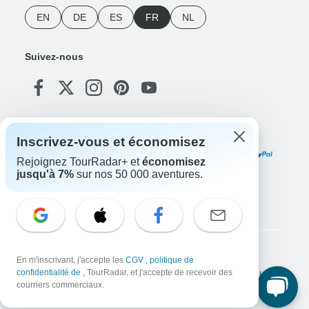
EN
DE
ES
FR
NL
Suivez-nous
Modes de paiement
Inscrivez-vous et économisez
Rejoignez TourRadar+ et
économisez
jusqu'à 7%
sur nos 50 000 aventures.
Téléchargez notre application
Copyright © TourRadar. Tous droits réservés.
En m'inscrivant, j'accepte les
CGV
,
politique de
confidentialité de
, TourRadar, et j'accepte de recevoir des
Mentions légales
Politique de confidentialité
Cookies
Conditions générales d'utilisation
courriers commerciaux.