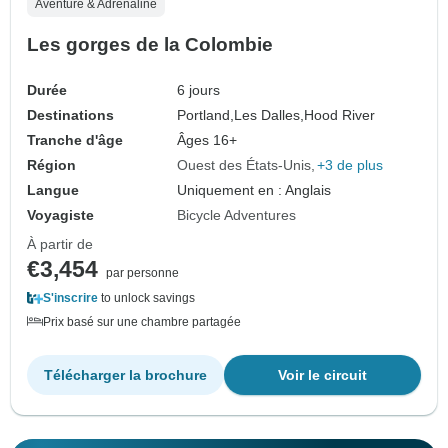
Aventure & Adrénaline
Les gorges de la Colombie
Durée
6 jours
Destinations
Portland,
Les Dalles,
Hood River
Tranche d'âge
Âges 16+
Région
Ouest des États-Unis
+3 de plus
Langue
Uniquement en : Anglais
Voyagiste
Bicycle Adventures
À partir de
€3,454
par personne
S'inscrire
to unlock savings
Prix basé sur une chambre partagée
Télécharger la brochure
Voir le circuit