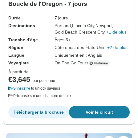
Boucle de l'Oregon - 7 jours
Durée
7 jours
Destinations
Portland,
Lincoln City,
Newport,
Gold Beach,
Crescent City,
+1 de plus
Tranche d'âge
Âges 6+
Région
Côte ouest des États-Unis
+2 de plus
Langue
Uniquement en : Anglais
Voyagiste
On The Go Tours
À partir de
€3,645
par personne
S'inscrire
to unlock savings
Prix basé sur une chambre double
Télécharger la brochure
Voir le circuit