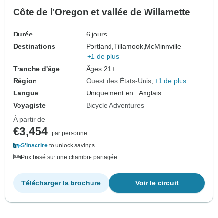
Côte de l'Oregon et vallée de Willamette
Durée
6 jours
Destinations
Portland,
Tillamook,
McMinnville,
+1 de plus
Tranche d'âge
Âges 21+
Région
Ouest des États-Unis
+1 de plus
Langue
Uniquement en : Anglais
Voyagiste
Bicycle Adventures
À partir de
€3,454
par personne
S'inscrire
to unlock savings
Prix basé sur une chambre partagée
Télécharger la brochure
Voir le circuit