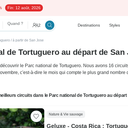
%
Fin:
12 août, 2026
Quand ?
2
Destinations
Styles
tuguero
/
à partir de San Jose
al de Tortuguero au départ de San
ouvrir le Parc national de Tortuguero. Nous avons 16 circuits 
Novembre, c'est-à-dire le mois qui compte le plus grand nombre 
eilleurs circuits dans le Parc national de Tortuguero au dépar
Nature & Vie sauvage
Geluxe - Costa Rica : Tortugu