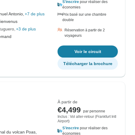
S'inscrire
pour réaliser des
économies
nuel Antonio,
+7 de plus
Prix basé sur une chambre
double
bienvenus
rtuguero
+3 de plus
Réservation à partir de 2
voyageurs
lemand
Voir le circuit
Télécharger la brochure
À partir de
€4,499
par personne
Inclus : Vol aller-retour (Frankfurt Intl
Airport)
S'inscrire
pour réaliser des
nal du volcan Poas,
économies