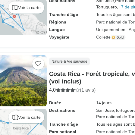
Destinations
San Jose,
Parc natio
Tortuguero,
+7 de pl
Voir la carte
Tranche d'âge
Tous les âges sont 
Régions
Parc national de To
Langue
Uniquement en : Ang
Voyagiste
Collette
Nature & Vie sauvage
Costa Rica - Forêt tropicale, 
(vol inclus)
4.0
(1 avis)
Durée
14 jours
Destinations
San Jose,
Tortuguer
Parc national de Tor
Voir la carte
Tranche d'âge
Tous les âges sont 
Parc national
Parc national de To