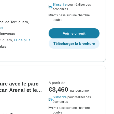
nio (2026)
S'inscrire
pour réaliser des
économies
Prix basé sur une chambre
double
nal de Tortuguero,
us
Voir le circuit
bienvenus
rtuguero
+1 de plus
Télécharger la brochure
lais
À partir de
ure avec le parc
€3,460
can Arenal et le
par personne
nio (2027)
S'inscrire
pour réaliser des
économies
Prix basé sur une chambre
double