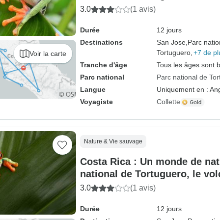
parc national de Manuel Anto
3.0
(1 avis)
Durée
12 jours
Destinations
San Jose,
Parc natio
Tortuguero,
+7 de pl
Voir la carte
Tranche d'âge
Tous les âges sont 
Parc national
Parc national de To
Langue
Uniquement en : Ang
Voyagiste
Collette
Nature & Vie sauvage
Costa Rica : Un monde de nat
national de Tortuguero, le vol
parc national de Manuel Anto
3.0
(1 avis)
Durée
12 jours