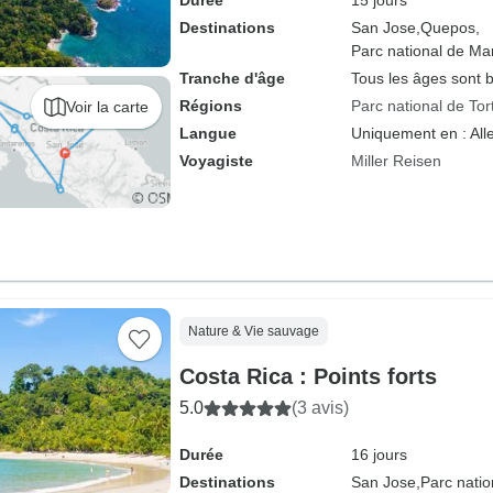
Durée
15 jours
Destinations
San Jose,
Quepos,
Parc national de Ma
Tranche d'âge
Tous les âges sont 
Régions
Parc national de To
Voir la carte
Langue
Uniquement en : Al
Voyagiste
Miller Reisen
Nature & Vie sauvage
Costa Rica : Points forts
5.0
(3 avis)
Durée
16 jours
Destinations
San Jose,
Parc natio