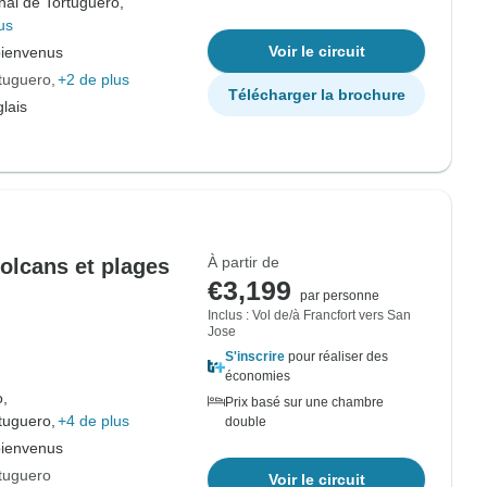
nal de Tortuguero,
us
Voir le circuit
bienvenus
rtuguero
+2 de plus
Télécharger la brochure
lais
À partir de
volcans et plages
€3,199
par personne
Inclus : Vol de/à Francfort vers San
Jose
S'inscrire
pour réaliser des
économies
o,
Prix basé sur une chambre
tuguero,
+4 de plus
double
bienvenus
rtuguero
Voir le circuit