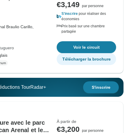
€3,149
par personne
S'inscrire
pour réaliser des
économies
Prix basé sur une chambre
al Braulio Carillo,
partagée
Voir le circuit
rtuguero
lais
Télécharger la brochure
 réductions TourRadar+
S'inscrire
À partir de
ure avec le parc
€3,200
can Arenal et le
par personne