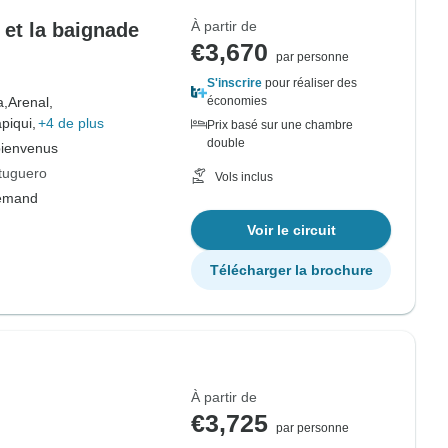
À partir de
 et la baignade
€3,670
par personne
S'inscrire
pour réaliser des
a,
Arenal,
économies
piqui,
+4 de plus
Prix basé sur une chambre
double
bienvenus
rtuguero
Vols inclus
lemand
Voir le circuit
Télécharger la brochure
À partir de
€3,725
par personne