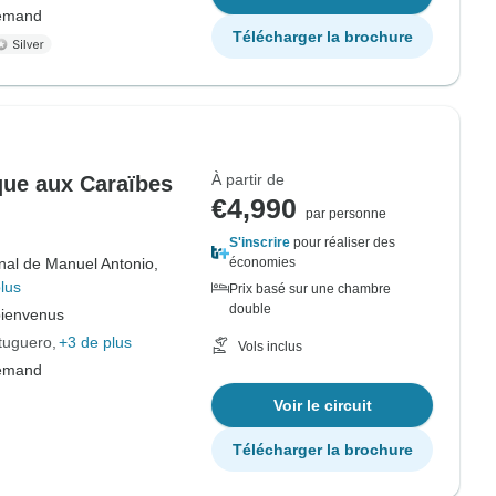
lemand
Télécharger la brochure
À partir de
ique aux Caraïbes
€4,990
par personne
S'inscrire
pour réaliser des
nal de Manuel Antonio,
économies
lus
Prix basé sur une chambre
double
bienvenus
rtuguero
+3 de plus
Vols inclus
lemand
Voir le circuit
Télécharger la brochure