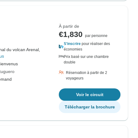
À partir de
€1,830
par personne
S'inscrire
pour réaliser des
nal du volcan Arenal,
économies
us
Prix basé sur une chambre
double
bienvenus
rtuguero
Réservation à partir de 2
voyageurs
lemand
Voir le circuit
Télécharger la brochure