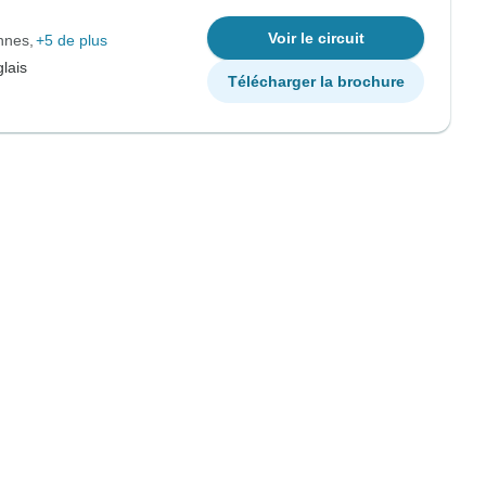
Voir le circuit
nnes
+5 de plus
lais
Télécharger la brochure