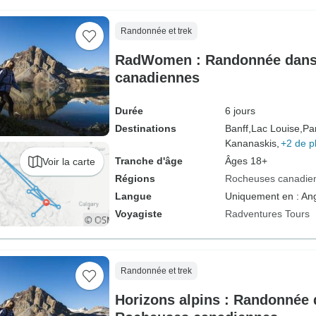
Randonnée et trek
RadWomen : Randonnée dans
canadiennes
Durée
6 jours
Destinations
Banff,
Lac Louise,
Par
Kananaskis,
+2 de p
Tranche d'âge
Âges 18+
Voir la carte
Régions
Rocheuses canadie
Langue
Uniquement en : Ang
Voyagiste
Radventures Tours
Randonnée et trek
Horizons alpins : Randonnée 