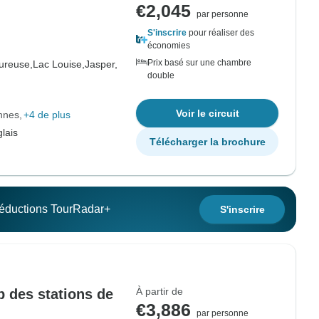
€2,045
par personne
S'inscrire
pour réaliser des
économies
Prix basé sur une chambre
ureuse,
Lac Louise,
Jasper,
double
Voir le circuit
nnes
+4 de plus
lais
Télécharger la brochure
 réductions TourRadar+
S'inscrire
À partir de
p des stations de
€3,886
par personne