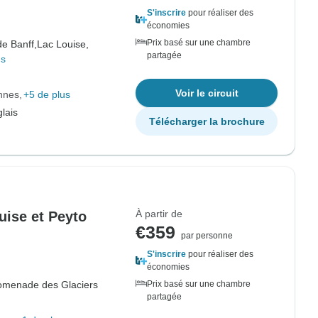
S'inscrire
pour réaliser des
économies
Prix basé sur une chambre
de Banff,
Lac Louise,
partagée
us
Voir le circuit
nnes
+5 de plus
lais
Télécharger la brochure
À partir de
uise et Peyto
€359
par personne
S'inscrire
pour réaliser des
économies
omenade des Glaciers
Prix basé sur une chambre
partagée