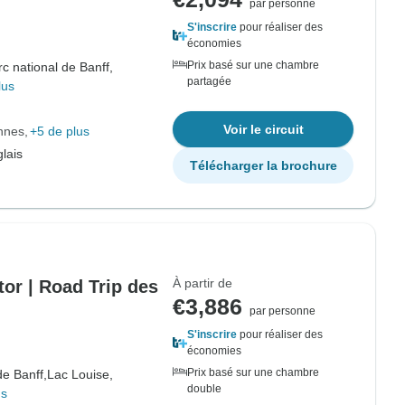
par personne
S'inscrire
pour réaliser des
économies
Prix basé sur une chambre
c national de Banff,
partagée
lus
Voir le circuit
nnes
+5 de plus
lais
Télécharger la brochure
À partir de
or | Road Trip des
€3,886
par personne
S'inscrire
pour réaliser des
économies
Prix basé sur une chambre
de Banff,
Lac Louise,
double
us