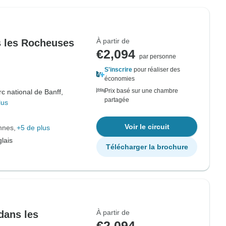
À partir de
 les Rocheuses
€2,094
par personne
S'inscrire
pour réaliser des
économies
Prix basé sur une chambre
c national de Banff,
partagée
lus
Voir le circuit
nnes
+5 de plus
lais
Télécharger la brochure
À partir de
dans les
€2,094