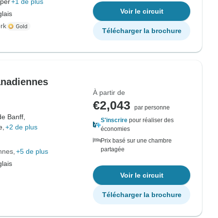
sper
+1 de plus
Voir le circuit
lais
rk
Télécharger la brochure
anadiennes
À partir de
€2,043
par personne
de Banff,
S'inscrire
pour réaliser des
e,
+2 de plus
économies
Prix basé sur une chambre
partagée
nnes
+5 de plus
lais
Voir le circuit
Télécharger la brochure