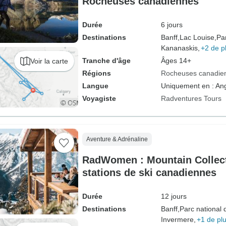
Rocheuses canadiennes
Durée
6 jours
Destinations
Banff,
Lac Louise,
Par
Kananaskis,
+2 de p
Tranche d'âge
Âges 14+
Voir la carte
Régions
Rocheuses canadie
Langue
Uniquement en : Ang
Voyagiste
Radventures Tours
Aventure & Adrénaline
RadWomen : Mountain Collect
stations de ski canadiennes
Durée
12 jours
Destinations
Banff,
Parc national 
Invermere,
+1 de pl