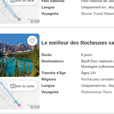
Voir la carte
Parc national
Parc national de Ja
Langue
Uniquement en : Ang
Voyagiste
Moose Travel Netwo
Le meilleur des Rocheuses c
Durée
5 jours
Destinations
Banff,
Parc national 
Montagne sulfureus
Tranche d'âge
Âges 14+
Régions
Rocheuses canadie
Langue
Uniquement en : Ang
Voir la carte
Voyagiste
Radventures Tours