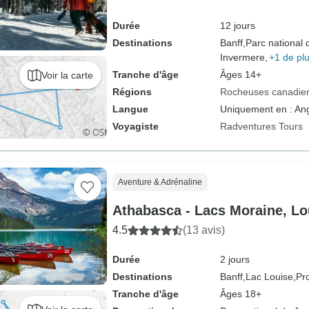
Durée
12 jours
Destinations
Banff,
Parc national 
Invermere,
+1 de pl
Tranche d'âge
Âges 14+
Voir la carte
Régions
Rocheuses canadie
Langue
Uniquement en : Ang
Voyagiste
Radventures Tours
Aventure & Adrénaline
Athabasca - Lacs Moraine, Lo
4.5
(13 avis)
Durée
2 jours
Destinations
Banff,
Lac Louise,
Pr
Tranche d'âge
Âges 18+