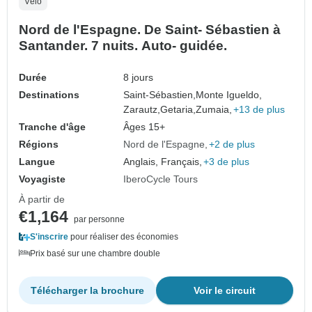
Vélo
Nord de l'Espagne. De Saint- Sébastien à
Santander. 7 nuits. Auto- guidée.
Durée
8 jours
Destinations
Saint-Sébastien,
Monte Igueldo,
Zarautz,
Getaria,
Zumaia,
+13 de plus
Tranche d'âge
Âges 15+
Régions
Nord de l'Espagne
+2 de plus
Langue
Anglais, Français,
+3 de plus
Voyagiste
IberoCycle Tours
À partir de
€1,164
par personne
S'inscrire
pour réaliser des économies
Prix basé sur une chambre double
Télécharger la brochure
Voir le circuit