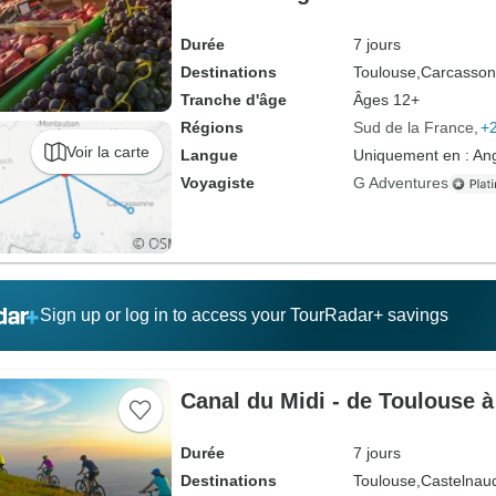
Durée
7 jours
Destinations
Toulouse,
Carcasson
Tranche d'âge
Âges 12+
Régions
Sud de la France
+2
Voir la carte
Langue
Uniquement en : Ang
Voyagiste
G Adventures
Sign up or log in to access your TourRadar+ savings
Canal du Midi - de Toulouse à 
Durée
7 jours
Destinations
Toulouse,
Castelnaud