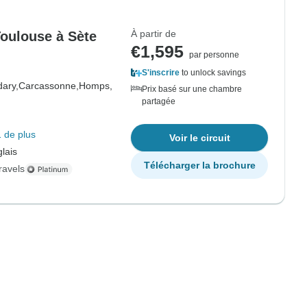
À partir de
Toulouse à Sète
€1,595
par personne
S'inscrire
to unlock savings
ary,
Carcassonne,
Homps,
Prix basé sur une chambre
partagée
 de plus
Voir le circuit
lais
Télécharger la brochure
ravels