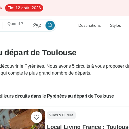
%
Fin:
12 août, 2026
Quand ?
2
Destinations
Styles
u départ de Toulouse
ouvrir le Pyrénées. Nous avons 5 circuits à vous proposer dura
is qui compte le plus grand nombre de départs.
illeurs circuits dans le Pyrénées au départ de Toulouse
Villes & Culture
Local Living France : Toulous