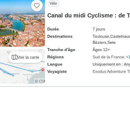
Vélo
Canal du midi Cyclisme : de 
Durée
7 jours
Destinations
Toulouse,
Castelnaud
Béziers,
Sete
Tranche d'âge
Âges 12+
Régions
Sud de la France
+1
Voir la carte
Langue
Uniquement en : Ang
Voyagiste
Exodus Adventure T