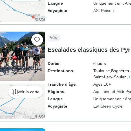
Langue
Uniquement en : Al
Voyagiste
ASI Reisen
Vélo
Escalades classiques des Py
Durée
6 jours
Destinations
Toulouse,
Bagnères-
Saint-Lary-Soulan,
+
Tranche d'âge
Âges 18+
Régions
Aquitaine et Midi-P
Voir la carte
Langue
Uniquement en : Ang
Voyagiste
Eat Sleep Cycle