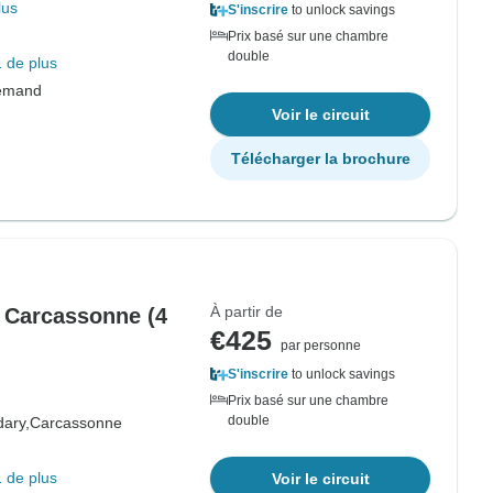
lus
S'inscrire
to unlock savings
Prix basé sur une chambre
double
 de plus
lemand
Voir le circuit
Télécharger la brochure
À partir de
à Carcassonne (4
€425
par personne
S'inscrire
to unlock savings
Prix basé sur une chambre
double
ary,
Carcassonne
 de plus
Voir le circuit