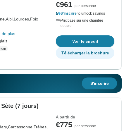
€961
par personne
S'inscrire
to unlock savings
ne,
Albi,
Lourdes,
Foix
Prix basé sur une chambre
double
 de plus
lais
Voir le circuit
Télécharger la brochure
S'inscrire
Sète (7 jours)
À partir de
€775
par personne
ary,
Carcassonne,
Trèbes,