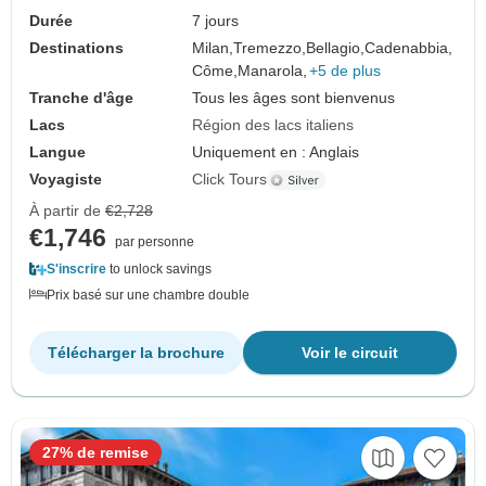
Durée
7 jours
Destinations
Milan,
Tremezzo,
Bellagio,
Cadenabbia,
Côme,
Manarola,
+5 de plus
Tranche d'âge
Tous les âges sont bienvenus
Lacs
Région des lacs italiens
Langue
Uniquement en : Anglais
Voyagiste
Click Tours
À partir de
€2,728
€1,746
par personne
S'inscrire
to unlock savings
Prix basé sur une chambre double
Télécharger la brochure
Voir le circuit
27% de remise