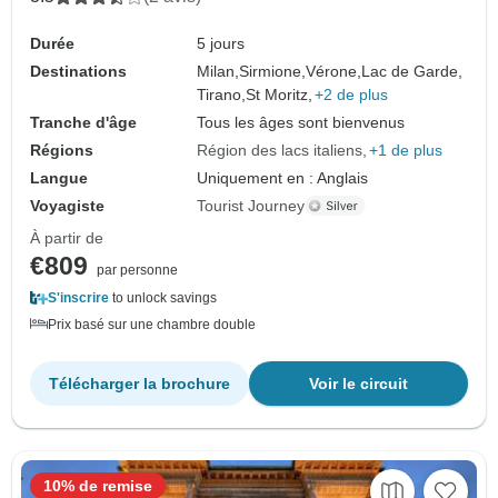
Durée
5 jours
Destinations
Milan,
Sirmione,
Vérone,
Lac de Garde,
Tirano,
St Moritz,
+2 de plus
Tranche d'âge
Tous les âges sont bienvenus
Régions
Région des lacs italiens
+1 de plus
Langue
Uniquement en : Anglais
Voyagiste
Tourist Journey
À partir de
€809
par personne
S'inscrire
to unlock savings
Prix basé sur une chambre double
Télécharger la brochure
Voir le circuit
10% de remise