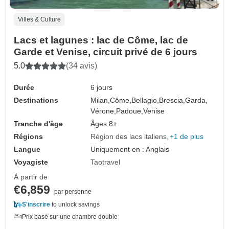
Villes & Culture
Lacs et lagunes : lac de Côme, lac de
Garde et Venise, circuit privé de 6 jours
5.0
(34 avis)
Durée
6 jours
Destinations
Milan,
Côme,
Bellagio,
Brescia,
Garda,
Vérone,
Padoue,
Venise
Tranche d'âge
Âges 8+
Régions
Région des lacs italiens
+1 de plus
Langue
Uniquement en : Anglais
Voyagiste
Taotravel
À partir de
€6,859
par personne
S'inscrire
to unlock savings
Prix basé sur une chambre double