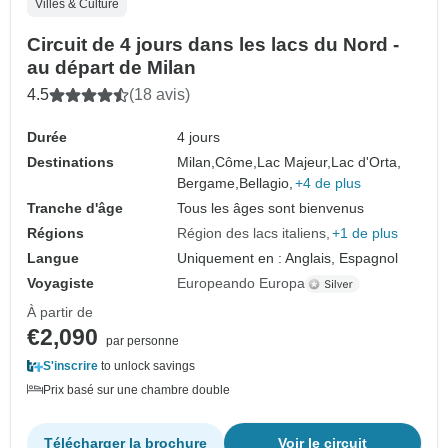
Villes & Culture
Circuit de 4 jours dans les lacs du Nord -
au départ de Milan
4.5
(18 avis)
Durée
4 jours
Destinations
Milan,
Côme,
Lac Majeur,
Lac d'Orta,
Bergame,
Bellagio,
+4 de plus
Tranche d'âge
Tous les âges sont bienvenus
Régions
Région des lacs italiens
+1 de plus
Langue
Uniquement en : Anglais, Espagnol
Voyagiste
Europeando Europa
À partir de
€2,090
par personne
S'inscrire
to unlock savings
Prix basé sur une chambre double
Télécharger la brochure
Voir le circuit