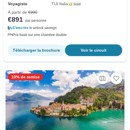
Voyagiste
TUI Italia
À partir de
€990
€891
par personne
S'inscrire
to unlock savings
Prix basé sur une chambre double
Télécharger la brochure
Voir le circuit
10% de remise