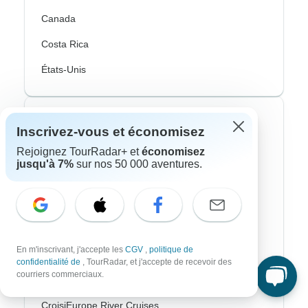
Canada
Costa Rica
États-Unis
Voyagistes les plus populaires
Inscrivez-vous et économisez
Rejoignez TourRadar+ et
économisez
Contiki
jusqu'à 7%
sur nos 50 000 aventures.
Cosmos
G Adventures
Intrepid
En m'inscrivant, j'accepte les
CGV
,
politique de
Topdeck
confidentialité de
, TourRadar, et j'accepte de recevoir des
courriers commerciaux.
Trafalgar
CroisiEurope River Cruises