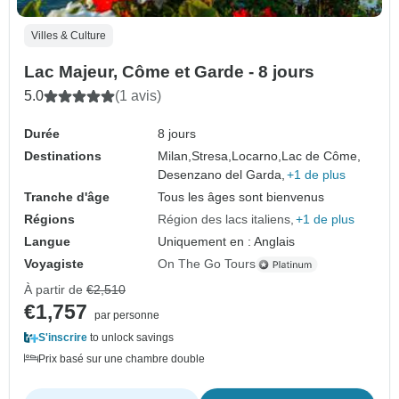
Villes & Culture
Lac Majeur, Côme et Garde - 8 jours
5.0
(1 avis)
Durée
8 jours
Destinations
Milan,
Stresa,
Locarno,
Lac de Côme,
Desenzano del Garda,
+1 de plus
Tranche d'âge
Tous les âges sont bienvenus
Régions
Région des lacs italiens
+1 de plus
Langue
Uniquement en : Anglais
Voyagiste
On The Go Tours
À partir de
€2,510
€1,757
par personne
S'inscrire
to unlock savings
Prix basé sur une chambre double