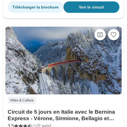
Télécharger la brochure
Voir le circuit
Villes & Culture
Circuit de 5 jours en Italie avec le Bernina
Express - Vérone, Sirmione, Bellagio et
Côme
3.5
(2 avis)