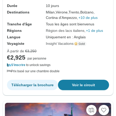
Durée
10 jours
Destinations
Milan,
Vérone,
Trento,
Bolzano,
Cortina d'Ampezzo,
+10 de plus
Tranche d'âge
Tous les âges sont bienvenus
Régions
Région des lacs italiens
+1 de plus
Langue
Uniquement en : Anglais
Voyagiste
Insight Vacations
À partir de
€3,250
€2,925
par personne
S'inscrire
to unlock savings
Prix basé sur une chambre double
Télécharger la brochure
Voir le circuit