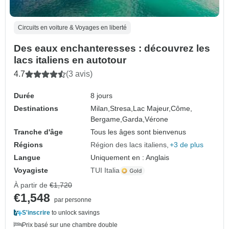
Circuits en voiture & Voyages en liberté
Des eaux enchanteresses : découvrez les
lacs italiens en autotour
4.7
(3 avis)
Durée
8 jours
Destinations
Milan,
Stresa,
Lac Majeur,
Côme,
Bergame,
Garda,
Vérone
Tranche d'âge
Tous les âges sont bienvenus
Régions
Région des lacs italiens
+3 de plus
Langue
Uniquement en : Anglais
Voyagiste
TUI Italia
À partir de
€1,720
€1,548
par personne
S'inscrire
to unlock savings
Prix basé sur une chambre double