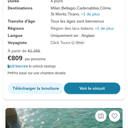
Durée
4 jours
Destinations
Milan,
Bellagio,
Cadenabbia,
Côme,
St Moritz,
Tirano,
+1 de plus
Tranche d'âge
Tous les âges sont bienvenus
Régions
Région des lacs italiens
+2 de plus
Langue
Uniquement en : Anglais
Voyagiste
Click Tours
À partir de
€1,265
€809
par personne
S'inscrire
to unlock savings
Prix basé sur une chambre double
Télécharger la brochure
Voir le circuit