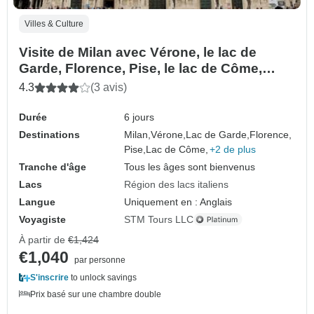
Villes & Culture
Visite de Milan avec Vérone, le lac de
Garde, Florence, Pise, le lac de Côme,
Bellagio et Lugano - 6 jours
4.3
(3 avis)
Durée
6 jours
Destinations
Milan,
Vérone,
Lac de Garde,
Florence,
Pise,
Lac de Côme,
+2 de plus
Tranche d'âge
Tous les âges sont bienvenus
Lacs
Région des lacs italiens
Langue
Uniquement en : Anglais
Voyagiste
STM Tours LLC
À partir de
€1,424
€1,040
par personne
S'inscrire
to unlock savings
Prix basé sur une chambre double