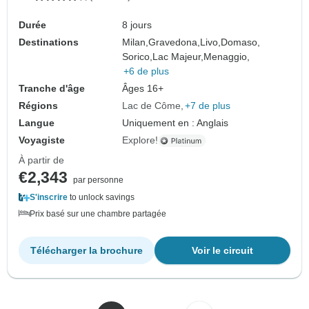
Durée
8 jours
Destinations
Milan,
Gravedona,
Livo,
Domaso,
Sorico,
Lac Majeur,
Menaggio,
+6 de plus
Tranche d'âge
Âges 16+
Régions
Lac de Côme
+7 de plus
Langue
Uniquement en : Anglais
Voyagiste
Explore!
À partir de
€2,343
par personne
S'inscrire
to unlock savings
Prix basé sur une chambre partagée
Télécharger la brochure
Voir le circuit