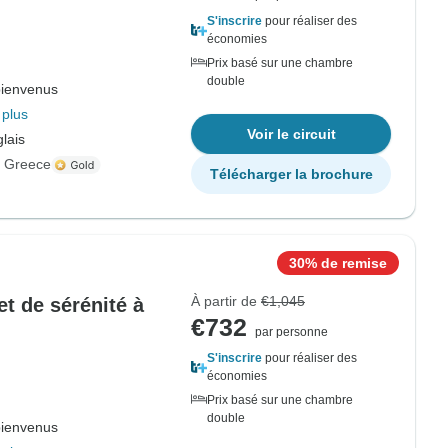
S'inscrire
pour réaliser des
économies
Prix basé sur une chambre
double
bienvenus
 plus
Voir le circuit
lais
s Greece
Télécharger la brochure
30% de remise
À partir de
€1,045
et de sérénité à
€732
par personne
S'inscrire
pour réaliser des
économies
Prix basé sur une chambre
double
bienvenus