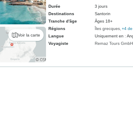
Durée
3 jours
Destinations
Santorin
Tranche d'âge
Âges 18+
Régions
Îles grecques
+4 de
Voir la carte
Langue
Uniquement en : Ang
Voyagiste
Remaz Tours GmbH