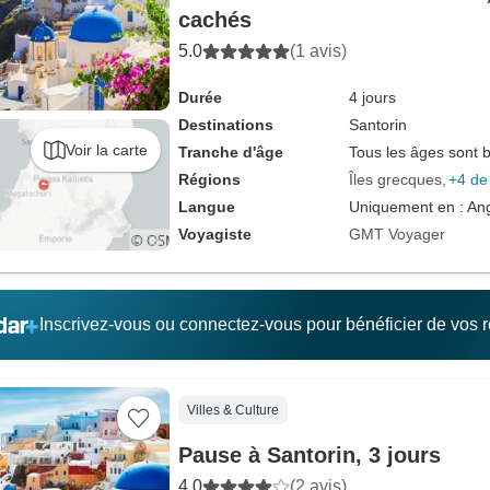
cachés
5.0
(1 avis)
Durée
4 jours
Destinations
Santorin
Voir la carte
Tranche d'âge
Tous les âges sont 
Régions
Îles grecques
+4 de
Langue
Uniquement en : Ang
Voyagiste
GMT Voyager
Inscrivez-vous ou connectez-vous pour bénéficier de vos
Villes & Culture
Pause à Santorin, 3 jours
4.0
(2 avis)