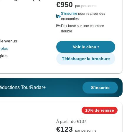
€950
par personne
S'inscrire
pour réaliser des
économies
Prix basé sur une chambre
double
bienvenus
Voir le circuit
 plus
lais
Télécharger la brochure
 réductions TourRadar+
S'inscrire
10% de remise
À partir de
€137
€123
par personne