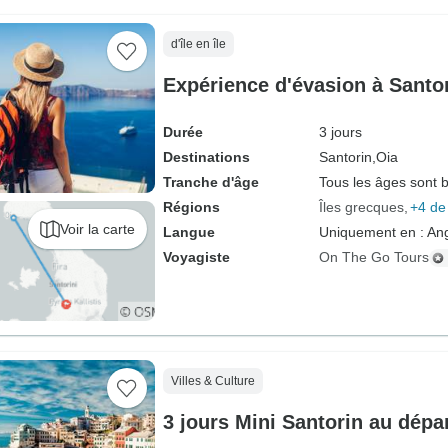
d'île en île
Expérience d'évasion à Santor
Durée
3 jours
Destinations
Santorin,
Oia
Tranche d'âge
Tous les âges sont 
Régions
Îles grecques
+4 de
Voir la carte
Langue
Uniquement en : Ang
Voyagiste
On The Go Tours
Villes & Culture
3 jours Mini Santorin au dépa