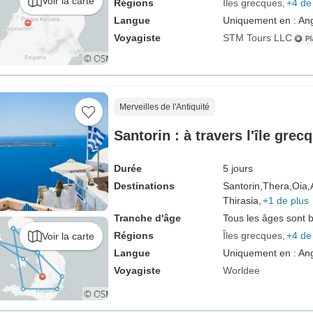
Voir la carte
Régions
Îles grecques
+4 de
Langue
Uniquement en : Ang
Voyagiste
STM Tours LLC
Merveilles de l'Antiquité
Santorin : à travers l'île grec
Durée
5 jours
Destinations
Santorin,
Thera,
Oia,
Thirasia,
+1 de plus
Tranche d'âge
Tous les âges sont 
Régions
Îles grecques
+4 de
Voir la carte
Langue
Uniquement en : Ang
Voyagiste
Worldee