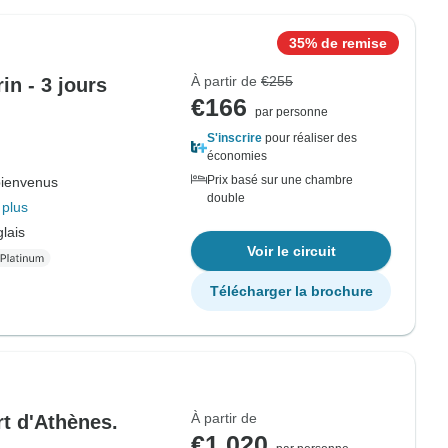
35% de remise
À partir de
€255
in - 3 jours
€166
par personne
S'inscrire
pour réaliser des
économies
Prix basé sur une chambre
bienvenus
double
 plus
lais
Voir le circuit
Télécharger la brochure
À partir de
rt d'Athènes.
€1,020