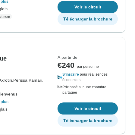
 plus
Voir le circuit
lais
Télécharger la brochure
À partir de
que
€240
par personne
S'inscrire
pour réaliser des
Akrotiri,
Perissa,
Kamari,
économies
Prix basé sur une chambre
partagée
bienvenus
 plus
Voir le circuit
lais
Télécharger la brochure