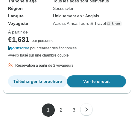
Tranche d'âge
Tous les âges sont bienvenus
Région
Sossusvlei
Langue
Uniquement en : Anglais
Voyagiste
Across Africa Tours & Travel
À partir de
€1,631
par personne
S'inscrire
pour réaliser des économies
Prix basé sur une chambre double
Réservation à partir de 2 voyageurs
Télécharger la brochure
Voir le circuit
1
2
3