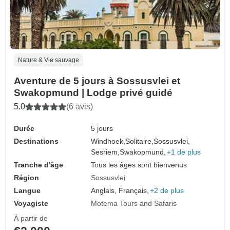
Nature & Vie sauvage
Aventure de 5 jours à Sossusvlei et
Swakopmund | Lodge privé guidé
5.0
(6 avis)
Durée
5 jours
Destinations
Windhoek,
Solitaire,
Sossusvlei,
Sesriem,
Swakopmund,
+1 de plus
Tranche d'âge
Tous les âges sont bienvenus
Région
Sossusvlei
Langue
Anglais, Français,
+2 de plus
Voyagiste
Motema Tours and Safaris
À partir de