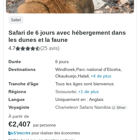
Safari
Safari de 6 jours avec hébergement dans
les dunes et la faune
4.7
(25 avis)
Durée
6 jours
Destinations
Windhoek,
Parc national d'Etosha,
Okaukuejo,
Halali,
+4 de plus
Tranche d'âge
Tous les âges sont bienvenus
Régions
Sossusvlei
+1 de plus
Langue
Uniquement en : Anglais
Voyagiste
Chameleon Safaris Namibia
À partir de
€2,407
par personne
S'inscrire
pour réaliser des économies