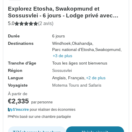
Explorez Etosha, Swakopmund et
Sossusvlei - 6 jours - Lodge privé avec
guide
5.0
(2 avis)
Durée
6 jours
Destinations
Windhoek,
Okahandja,
Parc national d'Etosha,
Swakopmund,
+3 de plus
Tranche d'âge
Tous les âges sont bienvenus
Région
Sossusvlei
Langue
Anglais, Français,
+2 de plus
Voyagiste
Motema Tours and Safaris
À partir de
€2,335
par personne
S'inscrire
pour réaliser des économies
Prix basé sur une chambre partagée