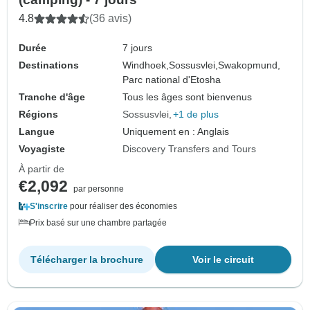
4.8
(36 avis)
Durée
7 jours
Destinations
Windhoek,
Sossusvlei,
Swakopmund,
Parc national d'Etosha
Tranche d'âge
Tous les âges sont bienvenus
Régions
Sossusvlei
+1 de plus
Langue
Uniquement en : Anglais
Voyagiste
Discovery Transfers and Tours
À partir de
€2,092
par personne
S'inscrire
pour réaliser des économies
Prix basé sur une chambre partagée
Télécharger la brochure
Voir le circuit