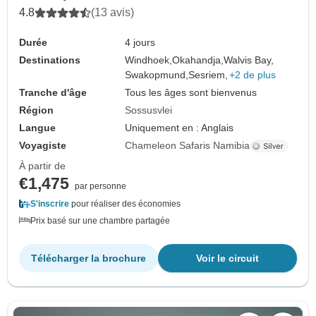
4.8
(13 avis)
Durée
4 jours
Destinations
Windhoek,
Okahandja,
Walvis Bay,
Swakopmund,
Sesriem,
+2 de plus
Tranche d'âge
Tous les âges sont bienvenus
Région
Sossusvlei
Langue
Uniquement en : Anglais
Voyagiste
Chameleon Safaris Namibia
À partir de
€1,475
par personne
S'inscrire
pour réaliser des économies
Prix basé sur une chambre partagée
Télécharger la brochure
Voir le circuit