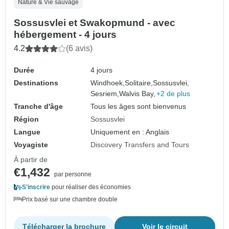
Nature & Vie sauvage
Sossusvlei et Swakopmund - avec
hébergement - 4 jours
4.2
(6 avis)
Durée
4 jours
Destinations
Windhoek,
Solitaire,
Sossusvlei,
Sesriem,
Walvis Bay,
+2 de plus
Tranche d'âge
Tous les âges sont bienvenus
Région
Sossusvlei
Langue
Uniquement en : Anglais
Voyagiste
Discovery Transfers and Tours
À partir de
€1,432
par personne
S'inscrire
pour réaliser des économies
Prix basé sur une chambre double
Télécharger la brochure
Voir le circuit