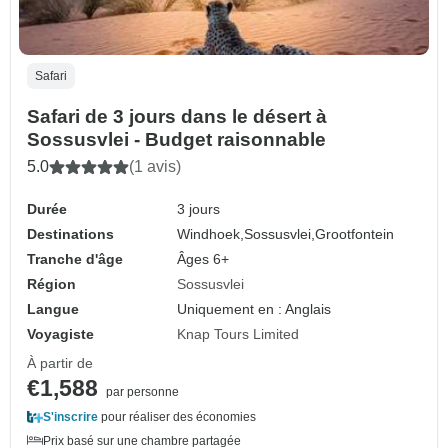
Safari
Safari de 3 jours dans le désert à
Sossusvlei - Budget raisonnable
5.0
(1 avis)
Durée
3 jours
Destinations
Windhoek,
Sossusvlei,
Grootfontein
Tranche d'âge
Âges 6+
Région
Sossusvlei
Langue
Uniquement en : Anglais
Voyagiste
Knap Tours Limited
À partir de
€1,588
par personne
S'inscrire
pour réaliser des économies
Prix basé sur une chambre partagée