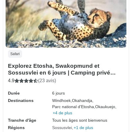
Safari
Explorez Etosha, Swakopmund et
Sossusvlei en 6 jours | Camping privé
guidé
4.9
(23 avis)
Durée
6 jours
Destinations
Windhoek,
Okahandja,
Parc national d'Etosha,
Okaukuejo,
+4 de plus
Tranche d'âge
Tous les âges sont bienvenus
Régions
Sossusvlei
+1 de plus