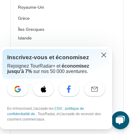
Royaume-Uni
Grèce
Îles Grecques
Islande
Irlande
Inscrivez-vous et économisez
Italie
Rejoignez TourRadar+ et
économisez
jusqu'à 7%
sur nos 50 000 aventures.
Pays nordiques / Scandinavie
Portugal
Écosse
Espagne
En m'inscrivant, j'accepte les
CGV
,
politique de
confidentialité de
, TourRadar, et j'accepte de recevoir des
Turquie
courriers commerciaux.
Canada