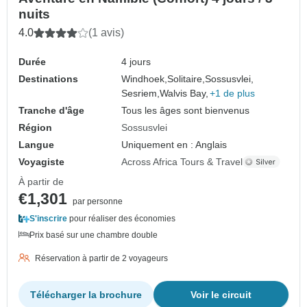
nuits
4.0
(1 avis)
Durée
4 jours
Destinations
Windhoek,
Solitaire,
Sossusvlei,
Sesriem,
Walvis Bay,
+1 de plus
Tranche d'âge
Tous les âges sont bienvenus
Région
Sossusvlei
Langue
Uniquement en : Anglais
Voyagiste
Across Africa Tours & Travel
À partir de
€1,301
par personne
S'inscrire
pour réaliser des économies
Prix basé sur une chambre double
Réservation à partir de 2 voyageurs
Télécharger la brochure
Voir le circuit