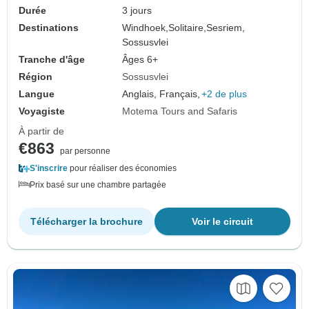
Durée
3 jours
Destinations
Windhoek,
Solitaire,
Sesriem,
Sossusvlei
Tranche d'âge
Âges 6+
Région
Sossusvlei
Langue
Anglais, Français,
+2 de plus
Voyagiste
Motema Tours and Safaris
À partir de
€863
par personne
S'inscrire
pour réaliser des économies
Prix basé sur une chambre partagée
Télécharger la brochure
Voir le circuit