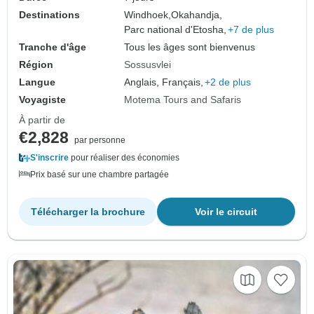
Destinations
Windhoek,
Okahandja,
Parc national d'Etosha,
+7 de plus
Tranche d'âge
Tous les âges sont bienvenus
Région
Sossusvlei
Langue
Anglais, Français,
+2 de plus
Voyagiste
Motema Tours and Safaris
À partir de
€2,828
par personne
S'inscrire
pour réaliser des économies
Prix basé sur une chambre partagée
Télécharger la brochure
Voir le circuit