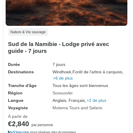
Nature & Vie sauvage
Sud de la Namibie - Lodge privé avec
guide - 7 jours
Durée
7 jours
Destinations
Windhoek,
Forêt de l'arbre à carquois,
+6 de plus
Tranche d'âge
Tous les âges sont bienvenus
Région
Sossusvlei
Langue
Anglais, Français,
+2 de plus
Voyagiste
Motema Tours and Safaris
À partir de
€2,840
par personne
S'inscrire
pour réaliser des économies