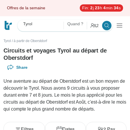
Offres de la semaine
Fin:
2
j
23
h
4
min
33
s
Tyrol
Quand ?
2
Tyrol
/
à partir de Oberstdorf
Circuits et voyages Tyrol au départ de
Oberstdorf
Share
Une aventure au départ de Oberstdorf est un bon moyen de
découvrir le Tyrol. Nous avons 9 circuits à vous proposer
durant entre 7 et 8 jours. Le mois le plus apprécié pour les
circuits au départ de Oberstdorf est Août, c'est-à-dire le mois
qui compte le plus grand nombre de départs.
Filtres
Dates
2
Pax