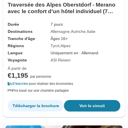
Traversée des Alpes Oberstdorf - Merano
avec le confort d'un hôtel individuel (7
jours)
Durée
7 jours
Destinations
Allemagne
Autriche
Italie
Tranche d'âge
Âges 16+
Régions
Tyrol
Alpes
Langue
Uniquement en : Allemand
Voyagiste
ASI Reisen
À partir de
€1,195
par personne
S'inscrire
pour réaliser des économies
Prix basé sur une chambre partagée
Télécharger la brochure
Voir le circuit