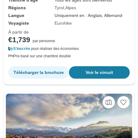
Tranche d'âge
Tous les âges sont bienvenus
Régions
Tyrol
Alpes
Langue
Uniquement en : Anglais, Allemand
Voyagiste
Eurohike
À partir de
€1,739
par personne
S'inscrire
pour réaliser des économies
Prix basé sur une chambre double
Télécharger la brochure
Voir le circuit