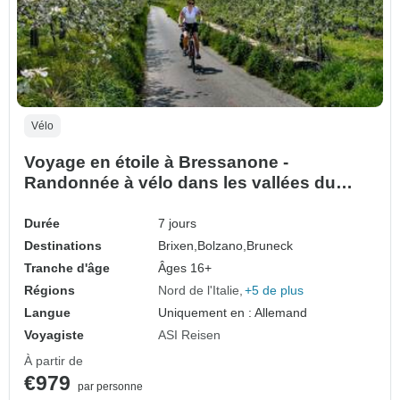
Vélo
Voyage en étoile à Bressanone -
Randonnée à vélo dans les vallées du
Tyrol du Sud (7 jours)
Durée
7 jours
Destinations
Brixen,
Bolzano,
Bruneck
Tranche d'âge
Âges 16+
Régions
Nord de l'Italie
+5 de plus
Langue
Uniquement en : Allemand
Voyagiste
ASI Reisen
À partir de
€979
par personne