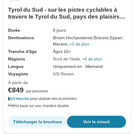
Tyrol du Sud - sur les pistes cyclables à
travers le Tyrol du Sud, pays des plaisirs
(8 jours)
Durée
8 jours
Destinations
Brixen,
Hochpustertal,
Bolzano,
Eppan,
Merano,
+2 de plus
Tranche d'âge
Âges 16+
Régions
Nord de l'Italie
+4 de plus
Langue
Uniquement en : Allemand
Voyagiste
ASI Reisen
À partir de
€849
par personne
S'inscrire
pour réaliser des économies
Prix basé sur une chambre double
Télécharger la brochure
Voir le circuit