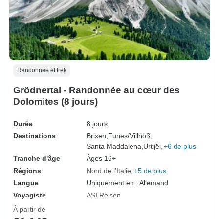
Randonnée et trek
Grödnertal - Randonnée au cœur des
Dolomites (8 jours)
Durée
8 jours
Destinations
Brixen,
Funes/Villnöß,
Santa Maddalena,
Urtijëi,
+6 de plus
Tranche d'âge
Âges 16+
Régions
Nord de l'Italie
+5 de plus
Langue
Uniquement en : Allemand
Voyagiste
ASI Reisen
À partir de