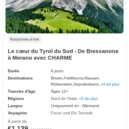
Randonnée et trek
Le cœur du Tyrol du Sud - De Bressanone
à Merano avec CHARME
Durée
6 jours
Destinations
Brixen,
Feldthurns,
Klausen,
Klobenstein,
Soprabolzano,
+4 de plus
Tranche d'âge
Âges 12+
Régions
Nord de l'Italie
+5 de plus
Langue
Uniquement en : Allemand
Voyagiste
Feuer und Eis Touristik
À partir de
€1,139