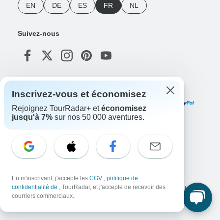
EN
DE
ES
FR
NL
Suivez-nous
Modes de paiement
Inscrivez-vous et économisez
Rejoignez TourRadar+ et
économisez
jusqu'à 7%
sur nos 50 000 aventures.
Téléchargez notre application
Copyright © TourRadar. Tous droits réservés.
En m'inscrivant, j'accepte les
CGV
,
politique de
confidentialité de
, TourRadar, et j'accepte de recevoir des
Mentions légales
Politique de confidentialité
Cookies
Conditions générales d'utilisation
courriers commerciaux.