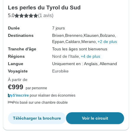
Les perles du Tyrol du Sud
5.0
(1 avis)
Durée
7 jours
Destinations
Brixen,
Brennero,
Klausen,
Bolzano,
Eppan,
Caldaro,
Merano,
+2 de plus
Tranche d'âge
Tous les âges sont bienvenus
Régions
Nord de l'Italie
+4 de plus
Langue
Uniquement en : Anglais, Allemand
Voyagiste
Eurobike
À partir de
€999
par personne
S'inscrire
pour réaliser des économies
Prix basé sur une chambre double
Télécharger la brochure
Voir le circuit