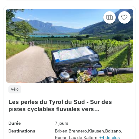
Vélo
Les perles du Tyrol du Sud - Sur des
pistes cyclables fluviales vers
Bressanone, Bolzano et Merano (7 jours)
Durée
7 jours
Destinations
Brixen,
Brennero,
Klausen,
Bolzano,
Eppan,
Lac de Kaltern,
+4 de plus