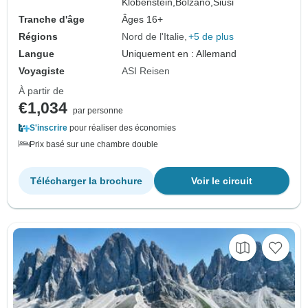
Klobenstein,
Bolzano,
Siusi
Tranche d'âge
Âges 16+
Régions
Nord de l'Italie
+5 de plus
Langue
Uniquement en : Allemand
Voyagiste
ASI Reisen
À partir de
€1,034
par personne
S'inscrire
pour réaliser des économies
Prix basé sur une chambre double
Télécharger la brochure
Voir le circuit