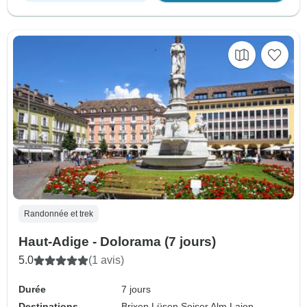
Randonnée et trek
Haut-Adige - Dolorama (7 jours)
5.0
(1 avis)
Durée
7 jours
Destinations
Brixen,
Lüsen,
Seiser Alm,
Lajen