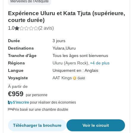
Merveilles de l'Antiquité
Expérience Uluru et Kata Tjuta (supérieure,
courte durée)
1.0
(2 avis)
Durée
3 jours
Destinations
Yulara,
Uluru
Tranche d'âge
Tous les âges sont bienvenus
Régions
Uluru (Ayers Rock)
+4 de plus
Langue
Uniquement en : Anglais
Voyagiste
AAT Kings
À partir de
€959
par personne
S'inscrire
pour réaliser des économies
Prix basé sur une chambre double
Télécharger la brochure
Voir le circuit