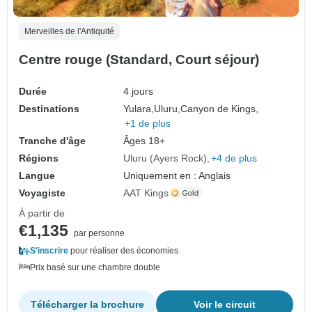
Merveilles de l'Antiquité
Centre rouge (Standard, Court séjour)
Durée
4 jours
Destinations
Yulara,
Uluru,
Canyon de Kings,
+1 de plus
Tranche d'âge
Âges 18+
Régions
Uluru (Ayers Rock)
+4 de plus
Langue
Uniquement en : Anglais
Voyagiste
AAT Kings
À partir de
€1,135
par personne
S'inscrire
pour réaliser des économies
Prix basé sur une chambre double
Télécharger la brochure
Voir le circuit