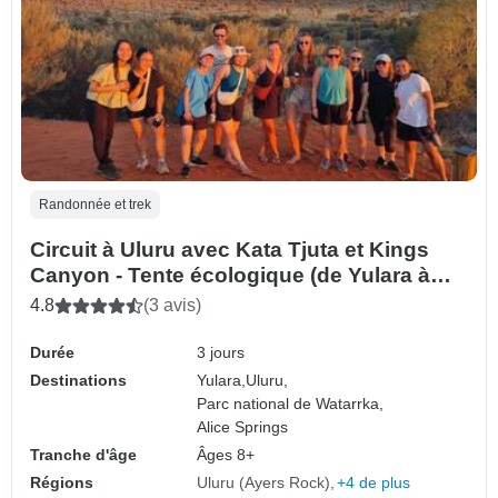
Randonnée et trek
Circuit à Uluru avec Kata Tjuta et Kings
Canyon - Tente écologique (de Yulara à
Alice Springs)
4.8
(3 avis)
Durée
3 jours
Destinations
Yulara,
Uluru,
Parc national de Watarrka,
Alice Springs
Tranche d'âge
Âges 8+
Régions
Uluru (Ayers Rock)
+4 de plus