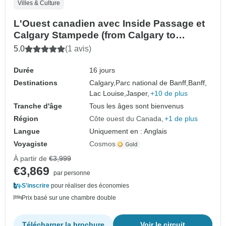
Villes & Culture
L'Ouest canadien avec Inside Passage et
Calgary Stampede (from Calgary to
Vancouver)
5.0
(1 avis)
Durée
16 jours
Destinations
Calgary,
Parc national de Banff,
Banff,
Lac Louise,
Jasper,
+10 de plus
Tranche d'âge
Tous les âges sont bienvenus
Région
Côte ouest du Canada
+1 de plus
Langue
Uniquement en : Anglais
Voyagiste
Cosmos
À partir de
€3,999
€3,869
par personne
S'inscrire
pour réaliser des économies
Prix basé sur une chambre double
Télécharger la brochure
Voir le circuit