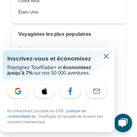
Costa Rica
États-Unis
Voyagistes les plus populaires
Contiki
Inscrivez-vous et économisez
Cosmos
Rejoignez TourRadar+ et
économisez
G Adventures
jusqu'à 7%
sur nos 50 000 aventures.
Intrepid
Topdeck
Trafalgar
En m'inscrivant, j'accepte les
CGV
,
politique de
confidentialité de
, TourRadar, et j'accepte de recevoir des
CroisiEurope River Cruises
courriers commerciaux.