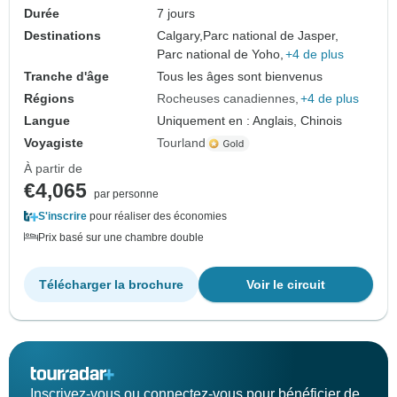
Durée
7 jours
Destinations
Calgary,
Parc national de Jasper,
Parc national de Yoho,
+4 de plus
Tranche d'âge
Tous les âges sont bienvenus
Régions
Rocheuses canadiennes
+4 de plus
Langue
Uniquement en : Anglais, Chinois
Voyagiste
Tourland
À partir de
€4,065
par personne
S'inscrire
pour réaliser des économies
Prix basé sur une chambre double
Télécharger la brochure
Voir le circuit
Inscrivez-vous ou connectez-vous pour bénéficier de