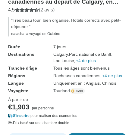
canadiennes au départ de Calgary, en
autocar et en train VIA Rail jusqu'à
4.5
(2 avis)
Vancouver
"Très beau tour, bien organisé. Hôtels corrects avec petit-
déjeuner."
natacha, a voyagé en Octobre
Durée
7 jours
Destinations
Calgary,
Parc national de Banff,
Lac Louise,
+4 de plus
Tranche d'âge
Tous les âges sont bienvenus
Régions
Rocheuses canadiennes
+4 de plus
Langue
Uniquement en : Anglais, Chinois
Voyagiste
Tourland
À partir de
€1,903
par personne
S'inscrire
pour réaliser des économies
Prix basé sur une chambre double