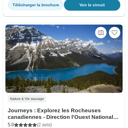
Télécharger la brochure
Voir le circuit
Nature & Vie sauvage
Journeys : Explorez les Rocheuses
canadiennes - Direction l'Ouest National
Geographic
5.0
(2 avis)