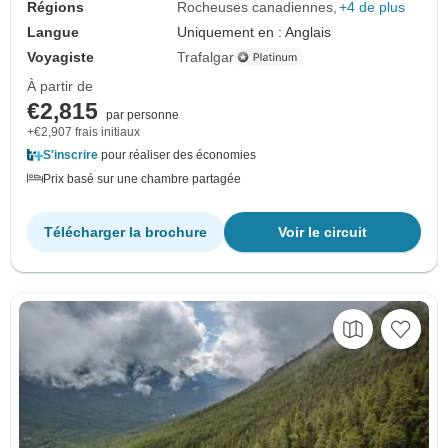
Régions
Rocheuses canadiennes
+4 de plus
Langue
Uniquement en : Anglais
Voyagiste
Trafalgar
À partir de
€2,815
par personne
+€2,907 frais initiaux
S'inscrire
pour réaliser des économies
Prix basé sur une chambre partagée
Télécharger la brochure
Voir le circuit