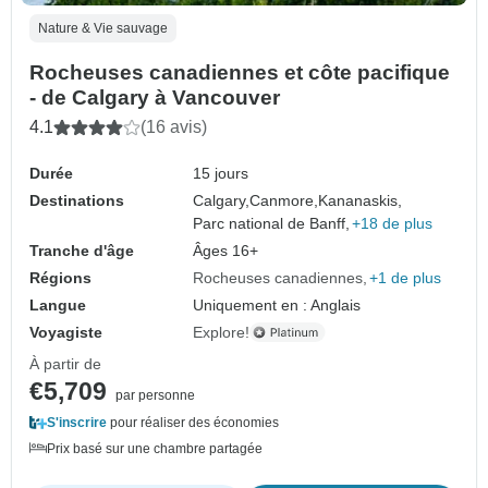
Nature & Vie sauvage
Rocheuses canadiennes et côte pacifique
- de Calgary à Vancouver
4.1
(16 avis)
Durée
15 jours
Destinations
Calgary,
Canmore,
Kananaskis,
Parc national de Banff,
+18 de plus
Tranche d'âge
Âges 16+
Régions
Rocheuses canadiennes
+1 de plus
Langue
Uniquement en : Anglais
Voyagiste
Explore!
À partir de
€5,709
par personne
S'inscrire
pour réaliser des économies
Prix basé sur une chambre partagée