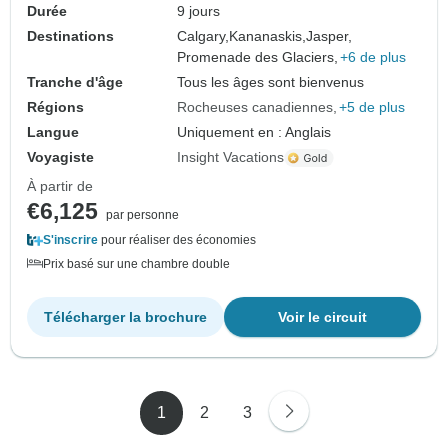
Durée
9 jours
Destinations
Calgary,
Kananaskis,
Jasper,
Promenade des Glaciers,
+6 de plus
Tranche d'âge
Tous les âges sont bienvenus
Régions
Rocheuses canadiennes
+5 de plus
Langue
Uniquement en : Anglais
Voyagiste
Insight Vacations
À partir de
€6,125
par personne
S'inscrire
pour réaliser des économies
Prix basé sur une chambre double
Télécharger la brochure
Voir le circuit
1
2
3