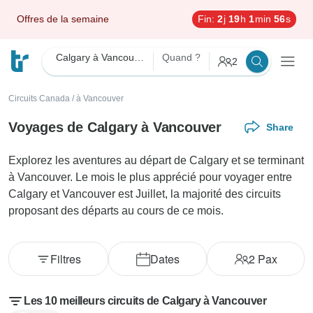
Offres de la semaine
Fin:
2
j
19
h
1
min
54
s
Calgary à Vancouver
Quand ?
2
Circuits Canada
/
à Vancouver
Voyages de Calgary à Vancouver
Share
Explorez les aventures au départ de Calgary et se terminant
à Vancouver. Le mois le plus apprécié pour voyager entre
Calgary et Vancouver est Juillet, la majorité des circuits
proposant des départs au cours de ce mois.
Filtres
Dates
2
Pax
Les 10 meilleurs circuits de Calgary à Vancouver