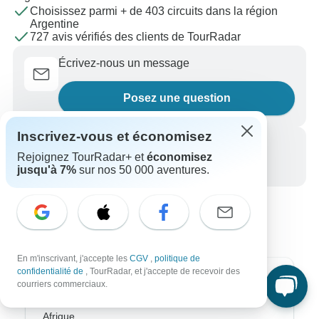
Choisissez parmi + de 403 circuits dans la région
Argentine
727 avis vérifiés des clients de TourRadar
Écrivez-nous un message
Posez une question
Inscrivez-vous et économisez
Appelez-nous
Rejoignez TourRadar+ et
économisez
+33 756 796 887
jusqu'à 7%
sur nos 50 000 aventures.
En m'inscrivant, j'accepte les
CGV
,
politique de
confidentialité de
, TourRadar, et j'accepte de recevoir des
Destinations les plus populaires
courriers commerciaux.
Afrique