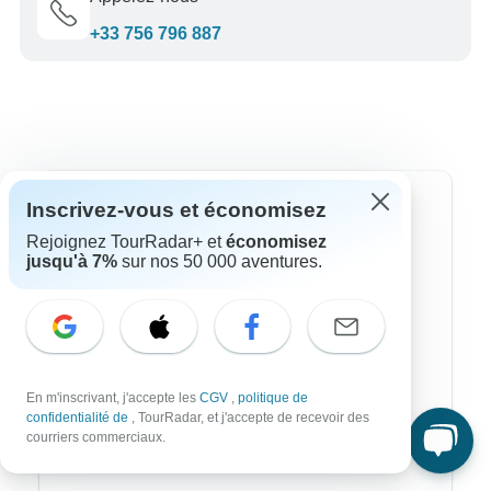
+33 756 796 887
Inscrivez-vous et économisez
Destinations les plus populaires
Rejoignez TourRadar+ et
économisez
jusqu'à 7%
sur nos 50 000 aventures.
Afrique
Asie
Australie
Europe
En m'inscrivant, j'accepte les
CGV
,
politique de
confidentialité de
, TourRadar, et j'accepte de recevoir des
Ameriqie Latine
courriers commerciaux.
Amérique du Sud