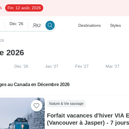
%
Fin:
12 août, 2026
Déc '26
2
Destinations
Styles
026
e 2026
Déc '26
Jan '27
Fév '27
Mar '27
ges au Canada en Décembre 2026
Nature & Vie sauvage
Forfait vacances d'hiver VIA 
(Vancouver à Jasper) - 7 jours