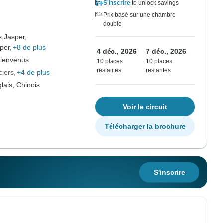
S'inscrire
to unlock savings
Prix basé sur une chambre
double
s,
Jasper,
per,
+8 de plus
4 déc., 2026
7 déc., 2026
bienvenus
10 places
10 places
restantes
restantes
iers
+4 de plus
lais, Chinois
Voir le circuit
Télécharger la brochure
S'inscrire