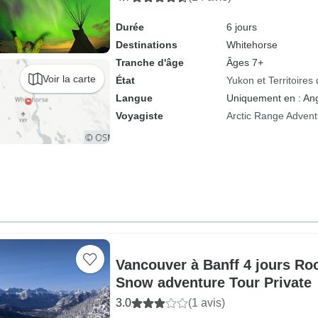
Durée
6 jours
Destinations
Whitehorse
Tranche d'âge
Âges 7+
Voir la carte
État
Yukon et Territoire
Langue
Uniquement en : Ang
Voyagiste
Arctic Range Advent
Vancouver à Banff 4 jours Ro
Snow adventure Tour Private
3.0
(1 avis)