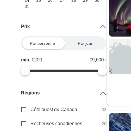
24
25
26
27
28
29
30
31
Prix
Par personne
Par jour
min.
€200
€9,600+
Régions
Côte ouest du Canada
33
Rocheuses canadiennes
20