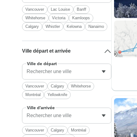
Vancouver
Lac Louise
Banff
Whitehorse
Victoria
Kamloops
Calgary
Whistler
Kelowna
Nanaimo
Ville départ et arrivée
Ville de départ
Vancouver
Calgary
Whitehorse
Montréal
Yellowknife
Ville d'arrivée
Vancouver
Calgary
Montréal