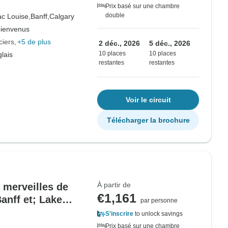
Prix basé sur une chambre
double
ac Louise,
Banff,
Calgary
bienvenus
iers
+5 de plus
2 déc., 2026
5 déc., 2026
10 places
10 places
lais
restantes
restantes
Voir le circuit
Télécharger la brochure
À partir de
s merveilles de
€1,161
anff et; Lake
par personne
u Bubble Lake |
S'inscrire
to unlock savings
Prix basé sur une chambre