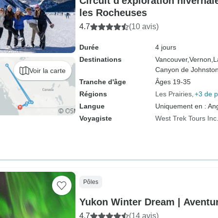
Circuit d'exploration hivernal
les Rocheuses
4.7
(10 avis)
Durée
4 jours
Destinations
Vancouver,
Vernon,
L
Canyon de Johnston
Voir la carte
Tranche d'âge
Âges 19-35
Régions
Les Prairies
+3 de p
Langue
Uniquement en : Ang
Voyagiste
West Trek Tours Inc
Pôles
Yukon Winter Dream | Aventur
4.7
(14 avis)