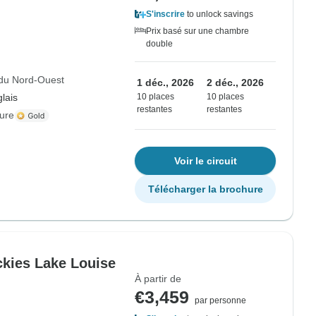
S'inscrire
to unlock savings
Prix basé sur une chambre
double
s du Nord-Ouest
1 déc., 2026
2 déc., 2026
lais
10 places
10 places
restantes
restantes
ure
Voir le circuit
Télécharger la brochure
ckies Lake Louise
À partir de
€3,459
par personne