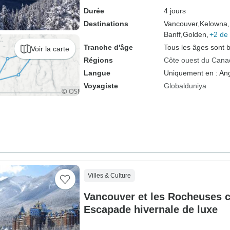
Durée
4 jours
Destinations
Vancouver,
Kelowna,
Banff,
Golden,
+2 de 
Tranche d'âge
Tous les âges sont 
Voir la carte
Régions
Côte ouest du Cana
Langue
Uniquement en : Ang
Voyagiste
Globalduniya
Villes & Culture
Vancouver et les Rocheuses 
Escapade hivernale de luxe