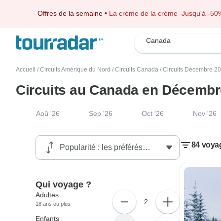
Offres de la semaine
•
La crème de la crème
Jusqu'à -50
Canada
Accueil
/
Circuits Amérique du Nord
/
Circuits Canada
/
Circuits Décembre 2
Circuits au Canada en Décembr
Aoû '26
Sep '26
Oct '26
Nov '26
84 voya
Qui voyage ?
Adultes
2
18 ans ou plus
Enfants