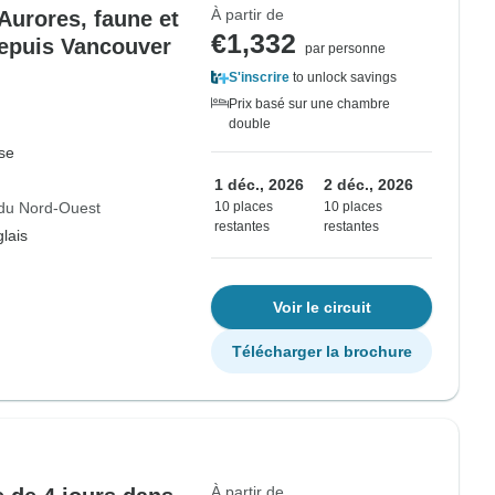
À partir de
 Aurores, faune et
€1,332
epuis Vancouver
par personne
S'inscrire
to unlock savings
Prix basé sur une chambre
double
se
1 déc., 2026
2 déc., 2026
s du Nord-Ouest
10 places
10 places
restantes
restantes
lais
Voir le circuit
Télécharger la brochure
À partir de