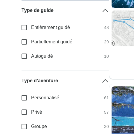
Type de guide
Entièrement guidé
48
Partiellement guidé
29
Autoguidé
10
Type d'aventure
Personnalisé
61
Privé
57
Groupe
30