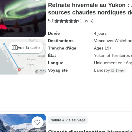
Retraite hivernale au Yukon :
sources chaudes nordiques d
5.0
(1 avis)
Durée
4 jours
Destinations
Vancouver,
Whitehor
Voir la carte
Tranche d'âge
Âges 19+
État
Yukon et Territoire
Langue
Uniquement en : Ang
Voyagiste
Landsby
Nature & Vie sauvage