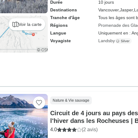
Durée
10 jours
Destinations
Vancouver,
Jasper,
L
Tranche d'âge
Tous les âges sont 
Voir la carte
Régions
Promenade des Glac
Langue
Uniquement en : Ang
Voyagiste
Landsby
Nature & Vie sauvage
Circuit de 4 jours au pays de
l'hiver dans les Rocheuses | B
Louise et; Lake Minnewanka o
4.0
(2 avis)
Caractéristiques