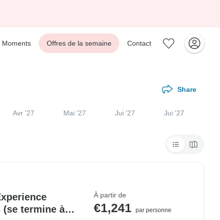
Moments
Offres de la semaine
Contact
Share
Avr '27
Mai '27
Jui '27
Jui '27
À partir de
Experience
€1,241
 (se termine à
par personne