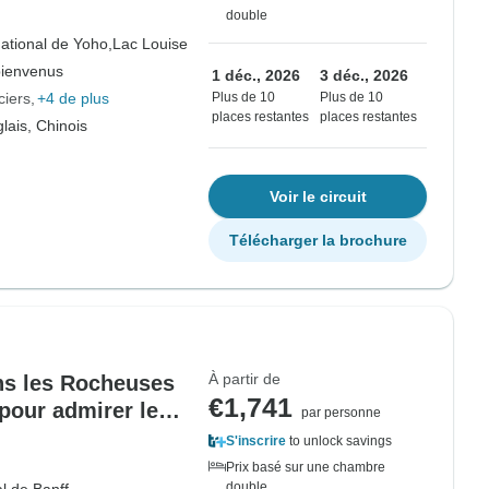
double
ational de Yoho,
Lac Louise
bienvenus
1 déc., 2026
3 déc., 2026
iers
+4 de plus
Plus de 10
Plus de 10
places restantes
places restantes
lais, Chinois
Voir le circuit
Télécharger la brochure
À partir de
ans les Rocheuses
€1,741
pour admirer les
par personne
 à Yellowknife –
S'inscrire
to unlock savings
Prix basé sur une chambre
double