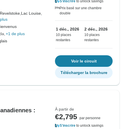
S'inscrire
to unlock savings
Prix basé sur une chambre
Revelstoke,
Lac Louise,
double
plus
bienvenus
1 déc., 2026
2 déc., 2026
da
+1 de plus
10 places
10 places
restantes
restantes
lais
Voir le circuit
Télécharger la brochure
À partir de
canadiennes :
€2,795
par personne
S'inscrire
to unlock savings