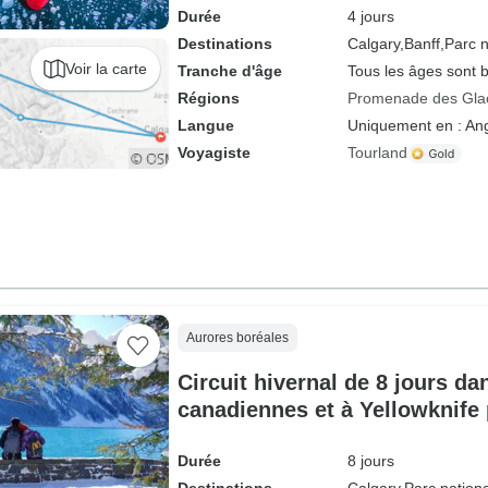
Durée
4 jours
Destinations
Calgary,
Banff,
Parc n
Voir la carte
Tranche d'âge
Tous les âges sont 
Régions
Promenade des Glac
Langue
Uniquement en : Ang
Voyagiste
Tourland
Aurores boréales
Circuit hivernal de 8 jours d
canadiennes et à Yellowknife 
aurores boréales | De Calgary
Banff, Lake Louise
Durée
8 jours