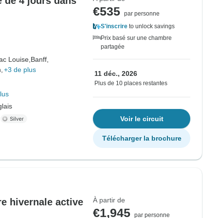
e de 4 jours dans
€535
par personne
S'inscrire
to unlock savings
Prix basé sur une chambre
partagée
ac Louise,
Banff,
,
+3 de plus
11 déc., 2026
Plus de 10 places restantes
lus
lais
.
Voir le circuit
Télécharger la brochure
À partir de
e hivernale active
€1,945
par personne