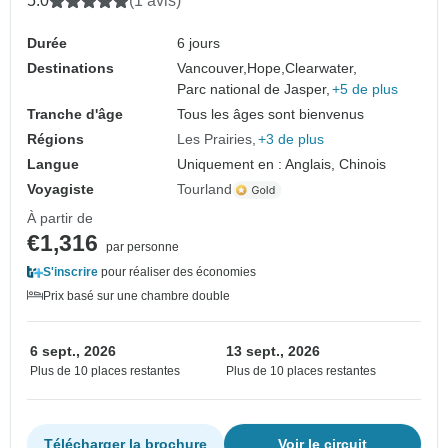
5.0
(1 avis)
Durée
6 jours
Destinations
Vancouver,
Hope,
Clearwater,
Parc national de Jasper,
+5 de plus
Tranche d'âge
Tous les âges sont bienvenus
Régions
Les Prairies
+3 de plus
Langue
Uniquement en : Anglais, Chinois
Voyagiste
Tourland
À partir de
€1,316
par personne
S'inscrire
pour réaliser des économies
Prix basé sur une chambre double
6 sept., 2026
13 sept., 2026
Plus de 10 places restantes
Plus de 10 places restantes
Télécharger la brochure
Voir le circuit