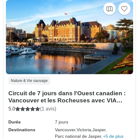
Nature & Vie sauvage
Circuit de 7 jours dans l'Ouest canadien :
Vancouver et les Rocheuses avec VIA
Railway | Départ de Vancouver
5.0
(1 avis)
Durée
7 jours
Destinations
Vancouver,
Victoria,
Jasper,
Parc national de Jasper,
+5 de plus