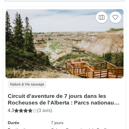
Nature & Vie sauvage
Circuit d'aventure de 7 jours dans les
Rocheuses de l'Alberta : Parcs nationaux
de Banff, Jasper, Yoho, Waterton et
4.3
(3 avis)
Drumheller
Durée
7 jours