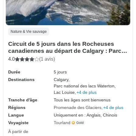
Nature & Vie sauvage
Circuit de 5 jours dans les Rocheuses
canadiennes au départ de Calgary : Parcs
nationaux de Banff, Yoho, Columbia
4.0
(1 avis)
Icefield et Waterton
Durée
5 jours
Destinations
Calgary,
Parc national des lacs Waterton,
Lac Louise,
+4 de plus
Tranche d'âge
Tous les âges sont bienvenus
Régions
Promenade des Glaciers
+4 de plus
Langue
Uniquement en : Anglais, Chinois
Voyagiste
Tourland
À partir de