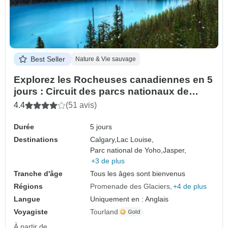
Best Seller
Nature & Vie sauvage
Explorez les Rocheuses canadiennes en 5
jours : Circuit des parcs nationaux de
Banff, Jasper et Yoho
4.4
(51 avis)
Durée
5 jours
Destinations
Calgary,
Lac Louise,
Parc national de Yoho,
Jasper,
+3 de plus
Tranche d'âge
Tous les âges sont bienvenus
Régions
Promenade des Glaciers
+4 de plus
Langue
Uniquement en : Anglais
Voyagiste
Tourland
À partir de