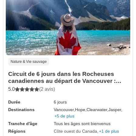
Nature & Vie sauvage
Circuit de 6 jours dans les Rocheuses
canadiennes au départ de Vancouver :
Banff, Jasper, Yoho et les lacs
5.0
(2 avis)
emblématiques
Durée
6 jours
Destinations
Vancouver,
Hope,
Clearwater,
Jasper,
+5 de plus
Tranche d'âge
Tous les âges sont bienvenus
Régions
Côte ouest du Canada
+1 de plus