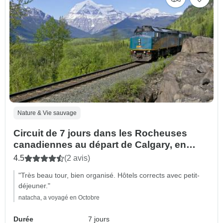
Nature & Vie sauvage
Circuit de 7 jours dans les Rocheuses
canadiennes au départ de Calgary, en
autocar et en train VIA Rail jusqu'à
4.5
(2 avis)
Vancouver
"Très beau tour, bien organisé. Hôtels corrects avec petit-
déjeuner."
natacha, a voyagé en Octobre
Durée
7 jours