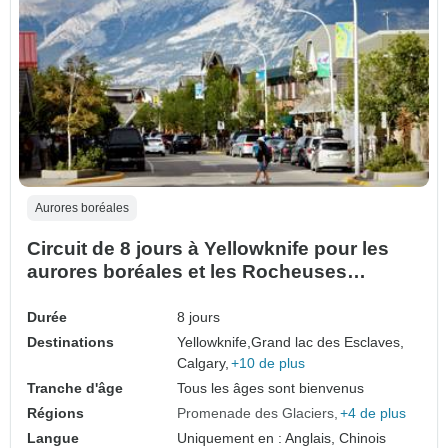
Aurores boréales
Circuit de 8 jours à Yellowknife pour les
aurores boréales et les Rocheuses
canadiennes | Explorez les parcs
nationaux Aurora, Banff et Jasper
Durée
8 jours
Destinations
Yellowknife,
Grand lac des Esclaves,
Calgary,
+10 de plus
Tranche d'âge
Tous les âges sont bienvenus
Régions
Promenade des Glaciers
+4 de plus
Langue
Uniquement en : Anglais, Chinois