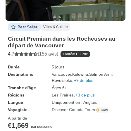
Best Seller
Villes & Culture
Circuit Premium dans les Rocheuses au
départ de Vancouver
4.7
(155 avis)
Lauréat Du Prix
Durée
5 jours
Destinations
Vancouver,
Kelowna,
Salmon Arm,
Revelstoke,
+9 de plus
Tranche d'âge
Âges 6+
Régions
Les Prairies
+3 de plus
Langue
Uniquement en : Anglais
Voyagiste
Discover Canada Tours
À partir de
€1,569
par personne