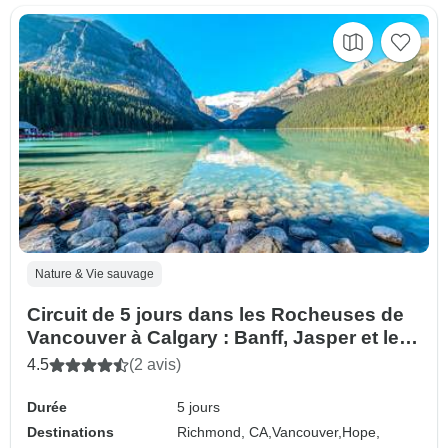
Nature & Vie sauvage
Circuit de 5 jours dans les Rocheuses de
Vancouver à Calgary : Banff, Jasper et les
lacs emblématiques
4.5
(2 avis)
Durée
5 jours
Destinations
Richmond, CA,
Vancouver,
Hope,