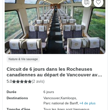
Nature & Vie sauvage
Circuit de 6 jours dans les Rocheuses
canadiennes au départ de Vancouver avec
Rocky Mountaineer
5.0
(2 avis)
Durée
6 jours
Destinations
Vancouver,
Kamloops,
Parc national de Banff,
+4 de plus
Tranche d'âge
Tous les âges sont bienvenus