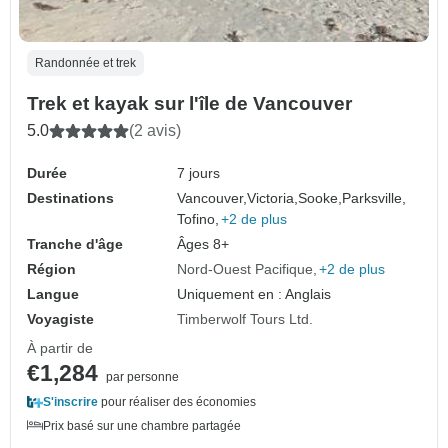
Randonnée et trek
Trek et kayak sur l'île de Vancouver
5.0
(2 avis)
Durée
7 jours
Destinations
Vancouver,
Victoria,
Sooke,
Parksville,
Tofino,
+2 de plus
Tranche d'âge
Âges 8+
Région
Nord-Ouest Pacifique
+2 de plus
Langue
Uniquement en : Anglais
Voyagiste
Timberwolf Tours Ltd.
À partir de
€1,284
par personne
S'inscrire
pour réaliser des économies
Prix basé sur une chambre partagée