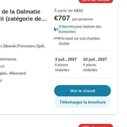
À partir de
€832
s de la Dalmatie
€707
it (catégorie de
par personne
S'inscrire
pour réaliser des
économies
Prix basé sur une chambre
double
n,
Sibenik,
Primosten,
Split,
bienvenus
3 juil., 2027
10 juil., 2027
6 places
6 places
lus
restantes
restantes
lais, Allemand
Voir le circuit
Télécharger la brochure