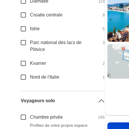
Dalmatie
118
Croatie centrale
8
Istrie
5
Parc national des lacs de
3
Plitvice
Kvarner
2
Nord de l'Italie
1
Voyageurs solo
Chambre privée
186
Profitez de votre propre espace