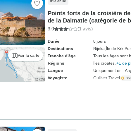
d'île en île
Points forts de la croisière d
de la Dalmatie (catégorie de 
3.0
(1 avis)
Durée
8 jours
Destinations
Rijeka,
Île de Krk,
Pun
Voir la carte
Tranche d'âge
Tous les âges sont 
Régions
Îles croates
+1 de p
Langue
Uniquement en : Ang
Voyagiste
Gulliver Travel