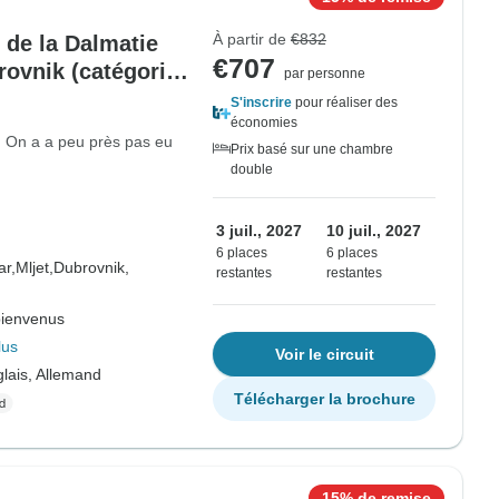
À partir de
€832
s de la Dalmatie
€707
rovnik (catégorie
par personne
S'inscrire
pour réaliser des
économies
i. On a a peu près pas eu
Prix basé sur une chambre
double
3 juil., 2027
10 juil., 2027
6 places
6 places
ar,
Mljet,
Dubrovnik,
restantes
restantes
bienvenus
lus
Voir le circuit
lais, Allemand
Télécharger la brochure
15% de remise