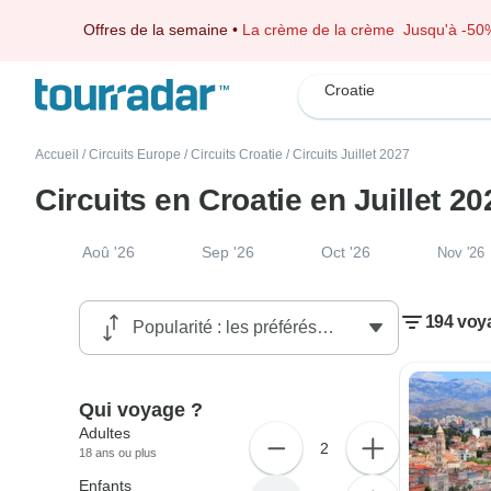
Offres de la semaine
•
La crème de la crème
Jusqu'à -50
Croatie
Accueil
/
Circuits Europe
/
Circuits Croatie
/
Circuits Juillet 2027
Circuits en Croatie en Juillet 20
Aoû '26
Sep '26
Oct '26
Nov '26
194 voya
Qui voyage ?
Adultes
2
18 ans ou plus
Enfants