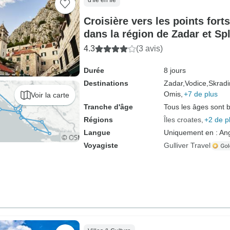
d'île en île
Croisière vers les points fort
dans la région de Zadar et Spl
bateau standard)
4.3
(3 avis)
Durée
8 jours
Destinations
Zadar,
Vodice,
Skradi
Omis,
+7 de plus
Voir la carte
Tranche d'âge
Tous les âges sont 
Régions
Îles croates
+2 de p
Langue
Uniquement en : Ang
Voyagiste
Gulliver Travel