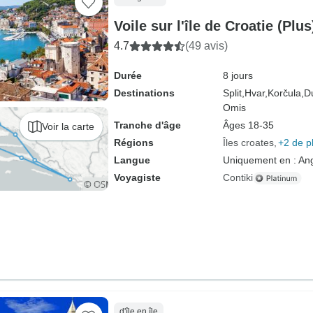
Voile sur l'île de Croatie (Plus
4.7
(49 avis)
Durée
8 jours
Destinations
Split,
Hvar,
Korčula,
D
Omis
Tranche d'âge
Âges 18-35
Voir la carte
Régions
Îles croates
+2 de p
Langue
Uniquement en : Ang
Voyagiste
Contiki
d'île en île