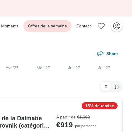
Moments
Offres de la semaine
Contact
Share
Avr '27
Mai '27
Jui '27
Jui '27
15% de remise
À partir de
€1,082
s de la Dalmatie
€919
rovnik (catégorie
par personne