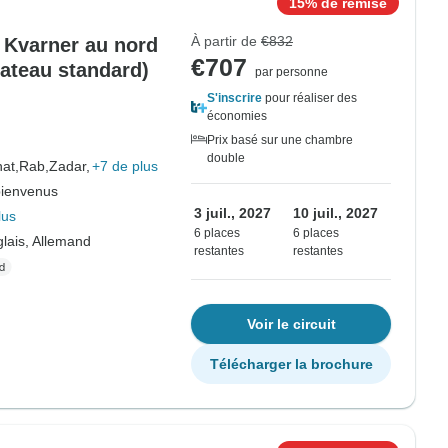
15% de remise
À partir de
€832
e Kvarner au nord
€707
bateau standard)
par personne
S'inscrire
pour réaliser des
économies
Prix basé sur une chambre
double
at,
Rab,
Zadar,
+7 de plus
bienvenus
3 juil., 2027
10 juil., 2027
lus
6 places
6 places
lais, Allemand
restantes
restantes
Voir le circuit
Télécharger la brochure