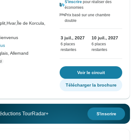
S'inscrire
pour réaliser des
économies
Prix basé sur une chambre
double
plit,
Hvar,
Île de Korcula,
bienvenus
3 juil., 2027
10 juil., 2027
6 places
6 places
lus
restantes
restantes
lais, Allemand
Voir le circuit
Télécharger la brochure
 réductions TourRadar+
S'inscrire