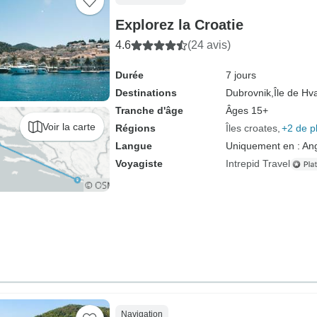
Explorez la Croatie
4.6
(24 avis)
Durée
7 jours
Destinations
Dubrovnik,
Île de Hva
Tranche d'âge
Âges 15+
Voir la carte
Régions
Îles croates
+2 de p
Langue
Uniquement en : Ang
Voyagiste
Intrepid Travel
Navigation