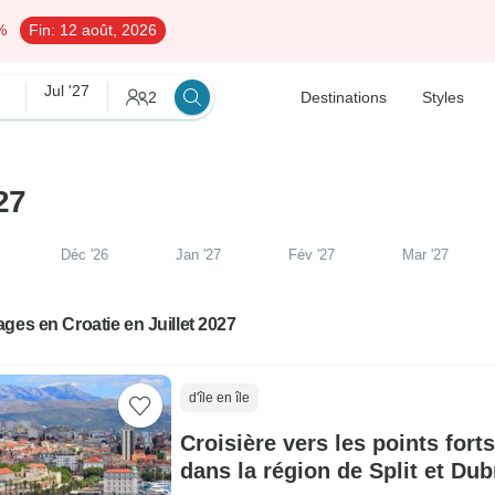
%
Fin:
12 août, 2026
Jul '27
2
Destinations
Styles
27
Déc '26
Jan '27
Fév '27
Mar '27
ges en Croatie en Juillet 2027
d'île en île
Croisière vers les points fort
dans la région de Split et Dub