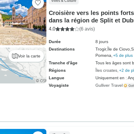
Villes & Culture
Croisière vers les points fort
dans la région de Split et Dub
bateau de luxe)
4.0
(6 avis)
Durée
8 jours
Destinations
Trogir,
Île de Ciovo,
S
Pomena,
+5 de plus
Voir la carte
Tranche d'âge
Tous les âges sont 
Régions
Îles croates
+2 de p
Langue
Uniquement en : Ang
Voyagiste
Gulliver Travel