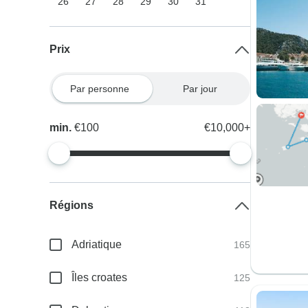
26
27
28
29
30
31
Prix
Par personne
Par jour
min.
€100
€10,000+
Régions
Adriatique
165
Îles croates
125