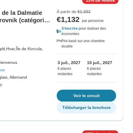
15% de remise
À partir de
€1,332
s de la Dalmatie
€1,132
rovnik (catégorie
par personne
S'inscrire
pour réaliser des
économies
Prix basé sur une chambre
double
plit,
Hvar,
Île de Korcula,
bienvenus
3 juil., 2027
10 juil., 2027
6 places
6 places
lus
restantes
restantes
lais, Allemand
Voir le circuit
Télécharger la brochure