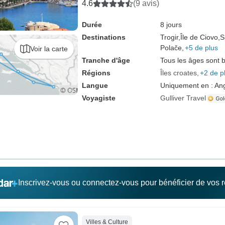
de bateau supérieure)
4.6
(9 avis)
Durée
8 jours
Destinations
Trogir,
Île de Ciovo,
S
Polače,
+5 de plus
Voir la carte
Tranche d'âge
Tous les âges sont 
Régions
Îles croates
+2 de p
Langue
Uniquement en : Ang
Voyagiste
Gulliver Travel
Inscrivez-vous ou connectez-vous pour bénéficier de vos
Villes & Culture