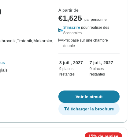
À partir de
)
€1,525
par personne
S'inscrire
pour réaliser des
économies
ubrovnik,
Trstenik,
Makarska,
Prix basé sur une chambre
double
lus
3 juil., 2027
7 juil., 2027
9 places
9 places
lais
restantes
restantes
Voir le circuit
Télécharger la brochure
15% de remise