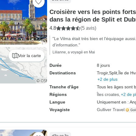
Croisière vers les points fort
dans la région de Split et Dub
de bateau standard)
4.8
(5 avis)
"Le Vilma était très bien et l'équipage auss
d'information."
Lilianne, a voyagé en Mai
Voir la carte
Durée
8 jours
Destinations
Trogir,
Split,
Île de Hv
+2 de plus
Tranche d'âge
Tous les âges sont 
Régions
Îles croates
+2 de p
Langue
Uniquement en : Ang
Voyagiste
Gulliver Travel