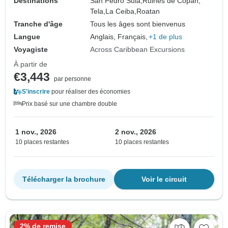
Destinations
San Pedro Sula,
Ruines de Copan,
Tela,
La Ceiba,
Roatan
Tranche d'âge
Tous les âges sont bienvenus
Langue
Anglais, Français,
+1 de plus
Voyagiste
Across Caribbean Excursions
À partir de
€3,443
par personne
S'inscrire
pour réaliser des économies
Prix basé sur une chambre double
1 nov., 2026
2 nov., 2026
10 places restantes
10 places restantes
Télécharger la brochure
Voir le circuit
2% de remise