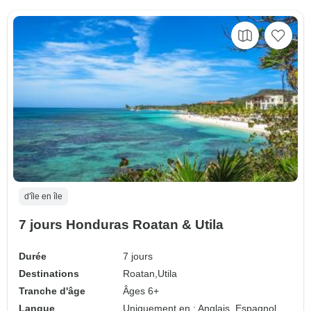
d'île en île
7 jours Honduras Roatan & Utila
Durée
7 jours
Destinations
Roatan,
Utila
Tranche d'âge
Âges 6+
Langue
Uniquement en : Anglais, Espagnol