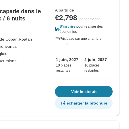
À partir de
capade dans le
€2,798
 / 6 nuits
par personne
S'inscrire
pour réaliser des
économies
Prix basé sur une chambre
 de Copan,
Roatan
double
bienvenus
lais
1 juin, 2027
2 juin, 2027
xcursions
10 places
10 places
restantes
restantes
Voir le circuit
Télécharger la brochure