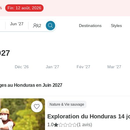
%
Fin:
12 août, 2026
Jun '27
2
Destinations
Styles
027
Déc '26
Jan '27
Fév '27
Mar '27
ges au Honduras en Juin 2027
Nature & Vie sauvage
Exploration du Honduras 14 jo
1.0
(1 avis)