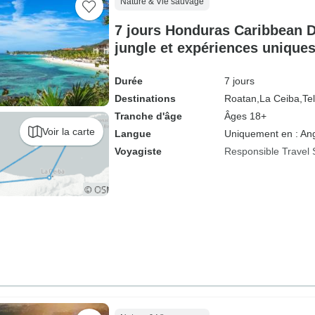
Nature & Vie sauvage
7 jours Honduras Caribbean De
jungle et expériences unique
Durée
7 jours
Destinations
Roatan,
La Ceiba,
Te
Tranche d'âge
Âges 18+
Voir la carte
Langue
Uniquement en : Ang
Voyagiste
Responsible Travel 