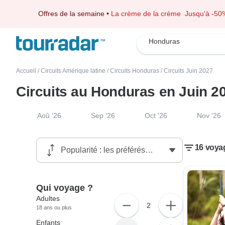
Offres de la semaine
•
La crème de la crème
Jusqu'à -50
Honduras
Accueil
/
Circuits Amérique latine
/
Circuits Honduras
/
Circuits Juin 2027
Circuits au Honduras en Juin 2
Aoû '26
Sep '26
Oct '26
Nov '26
16 voya
Qui voyage ?
Adultes
2
18 ans ou plus
Enfants