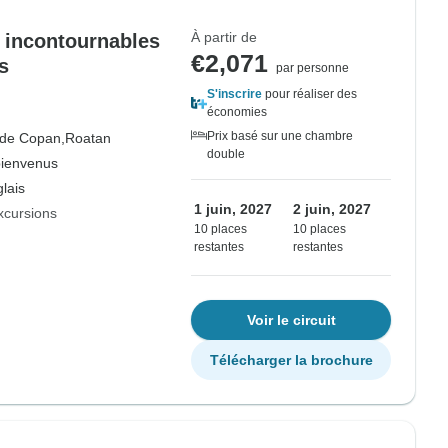
À partir de
 incontournables
€2,071
s
par personne
S'inscrire
pour réaliser des
économies
Prix basé sur une chambre
 de Copan,
Roatan
double
bienvenus
lais
1 juin, 2027
2 juin, 2027
xcursions
10 places
10 places
restantes
restantes
Voir le circuit
Télécharger la brochure