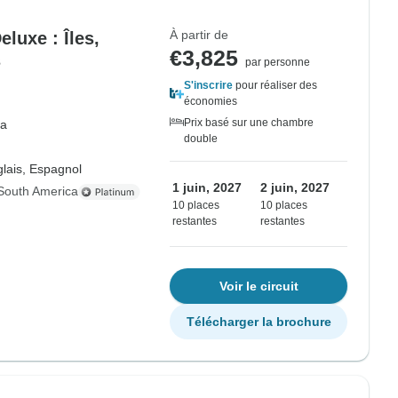
À partir de
luxe : Îles,
€3,825
s
par personne
S'inscrire
pour réaliser des
économies
Prix basé sur une chambre
la
double
lais, Espagnol
1 juin, 2027
2 juin, 2027
South America
10 places
10 places
restantes
restantes
Voir le circuit
Télécharger la brochure