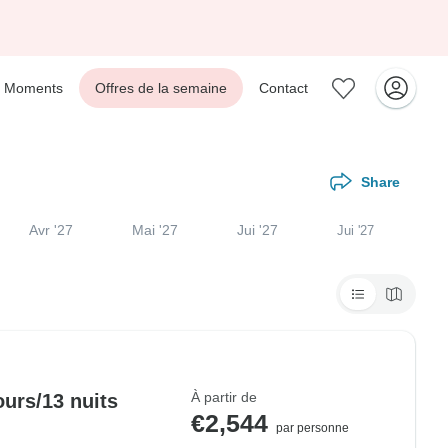
Moments
Offres de la semaine
Contact
Share
Avr '27
Mai '27
Jui '27
Jui '27
À partir de
urs/13 nuits
€2,544
par personne