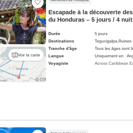
Merveilles de l'Antiquité
Escapade à la découverte des
du Honduras – 5 jours / 4 nuit
Durée
5 jours
Destinations
Tegucigalpa,
Ruines
Tranche d'âge
Tous les âges sont 
Voir la carte
Langue
Uniquement en : Ang
Voyagiste
Across Caribbean E