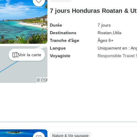
7 jours Honduras Roatan & Ut
Durée
7 jours
Destinations
Roatan,
Utila
Tranche d'âge
Âges 6+
Langue
Uniquement en : Ang
Voir la carte
Voyagiste
Responsible Travel 
Nature & Vie sauvage