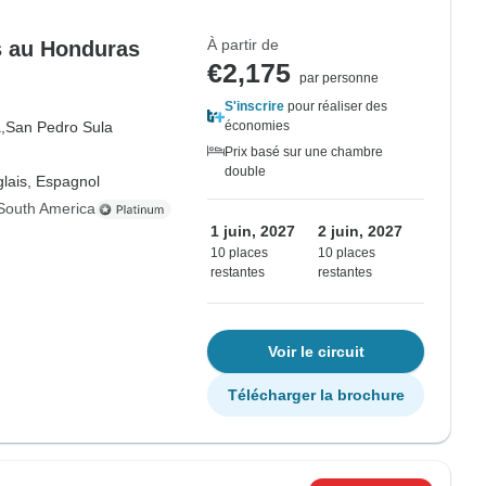
À partir de
rs au Honduras
€2,175
par personne
S'inscrire
pour réaliser des
,
San Pedro Sula
économies
Prix basé sur une chambre
double
lais, Espagnol
South America
1 juin, 2027
2 juin, 2027
10 places
10 places
restantes
restantes
Voir le circuit
Télécharger la brochure