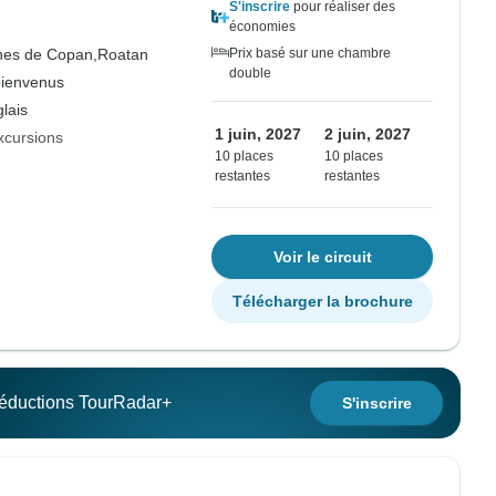
S'inscrire
pour réaliser des
économies
nes de Copan,
Roatan
Prix basé sur une chambre
double
bienvenus
lais
1 juin, 2027
2 juin, 2027
xcursions
10 places
10 places
restantes
restantes
Voir le circuit
Télécharger la brochure
 réductions TourRadar+
S'inscrire